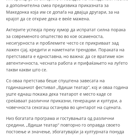
а дополнителна смеа предизвика приказната за
ДИСЕМИНАЦИЈА
Македонка која им се допаѓа на двајца другари, за на
крајот да се открие дека е веќе мажена.
MЕЃУНАРОДНО ХУМАНИТАРНО ПРАВО
Актерите успеаја преку хумор да испратат силна порака
ПРОМОЦИЈА НА ХУМАНИ ВРЕДНОСТИ
за современото општество во кое осаменоста,
УПОТРЕБА И ЗАШТИТА НА АМБЛЕМОТ
несигурноста и проблемите често се прикриваат зад
лажен сјај, кредити и наметнати трендови. Пораката на
СОЦИЈАЛНО ХУМАНИТАРНА ДЕЈНОСТ
претставата е едноставна, но важна: да се вратиме кон
автентичноста, чесната работа и прифаќањето на луѓето
КАКО ДА ДОНИРАТЕ
такви какви што се.
ПОДГОТВЕНОСТ И ДЕЈСТВО ПРИ КАТАСТРОФИ
Со оваа претстава беше спуштена завесата на
годинашниот фестивал „Вдиши театар“, кој и оваа година
ТИМОВИ НА ООЦК ОХРИД
уште еднаш покажа дека театарот е место каде се
ПРОЕКТИ – ПОДГОТВЕНОСТ И ДЕЈСТВУВАЊЕ ПРИ КАТАСТРОФИ
среќаваат различни приказни, генерации и култури, а
човечноста секогаш останува во центарот на сцената.
ОДНОСИ СО ЈАВНОСТ
Низ богатата програма и гостувањата од различни
ИСТРАЖУВАЊЕ НА ЈАВНО МИСЛЕЊЕ
средини, „Вдиши театар“ повторно го оправда своето
постоење и значење, збогатувајќи ја културната понуда
МЕЃУНАРОДНА СОРАБОТКА