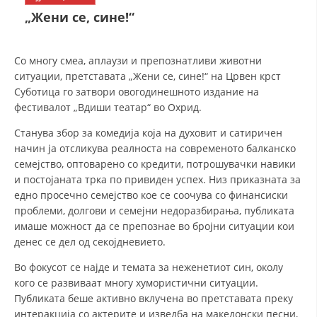
СТРУКТУРА НА ОРГАНИЗАЦИЈАТА
„Жени се, сине!“
КОНТАКТ ИНФОРМАЦИИ
ЧЛЕНСТВО ВО ПРОФЕСИОНАЛНИ ТЕЛА
Со многу смеа, аплаузи и препознатливи животни
ситуации, претставата „Жени се, сине!“ на Црвен крст
Суботица го затвори овогодинешното издание на
фестивалот „Вдиши театар“ во Охрид.
ЗАКОН ЗА ЦКРМ
Станува збор за комедија која на духовит и сатиричен
СТАТУТ НА ЦКРМ
начин ја отсликува реалноста на современото балканско
семејство, оптоварено со кредити, потрошувачки навики
и постојаната трка по привиден успех. Низ приказната за
едно просечно семејство кое се соочува со финансиски
проблеми, долгови и семејни недоразбирања, публиката
имаше можност да се препознае во бројни ситуации кои
ОРГАНИЗАЦИЈА И РАЗВОЈ
денес се дел од секојдневието.
РАКОВОДЕН ОДБОР
Во фокусот се најде и темата за неженетиот син, околу
кого се развиваат многу хумористични ситуации.
СОБРАНИЕ
Публиката беше активно вклучена во претставата преку
СТРУКТУРА И ОРГАНИЗАЦИОНА ПОСТАВЕНОСТ
интеракција со актерите и изведба на македонски песни,