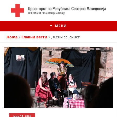
МЕНИ
Home
»
Главни вести
»
„Жени се, сине!“
ИСТОРИЈАТ НА ЦКРМ
ИСТОРИЈАТ НА ДВИЖЕЊЕТО
јуни 14, 2026