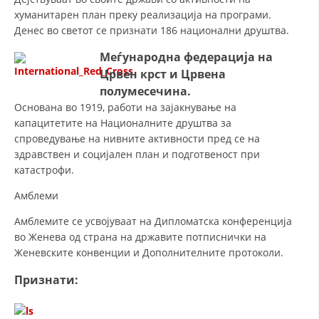
хуманитарен план преку реализација на програми.
ЗНАЧЕЊЕ НА СЛУЖБАТА ЗА БАРАЊЕ
Денес во светот се признати 186 национални друштва.
ФОРМУЛАРИ ЗА БАРАЊА
Меѓународна федерација на
Црвен крст и Црвена
ЗДРАВСТВЕНО ПРЕВЕНТИВНА ДЕЈНОСТ
полумесечина.
Основана во 1919, работи на зајакнување на
ПРВА ПОМОШ
капацитетите на Националните друштва за
КРВОДАРИТЕЛСТВО
спроведување на нивните активности пред се на
здравствен и социјален план и подготвеност при
ИНФОРМАЦИИ ЗА БОЛЕСТИ
катастрофи.
МЕНАЏМЕНТ НА ВОЛОНТЕРИ
Амблеми
Амблемите се усвојуваат на Дипломатска конференција
во Женева од страна на државите потписнички на
ЗА НАС
Женевските конвенции и Дополнителните протоколи.
ДЕЈСТВУВАЊЕ
Признати: