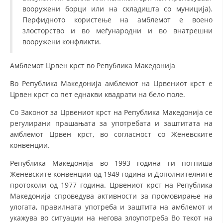
вооружени борци или на складишта со муниција).
Перфидното користење на амблемот е воено
злосторство и во меѓународни и во внатрешни
вооружени конфликти.
Амблемот Црвен крст во Република Македонија
Во Република Македонија амблемот на Црвениот крст е
Црвен крст со пет еднакви квадрати на бело поле.
Со Законот за Црвениот крст на Република Македонија се
регулирани прашањата за употребата и заштитата на
амблемот Црвен крст, во согласност со Женевските
конвенции.
Република Македонија во 1993 година ги потпиша
Женевските конвенции од 1949 година и Дополнителните
протоколи од 1977 година. Црвениот крст на Република
Македонија спроведува активности за промовирање на
улогата, правилната употреба и заштита на амблемот и
укажува во ситуации на негова злоупотреба Во текот на