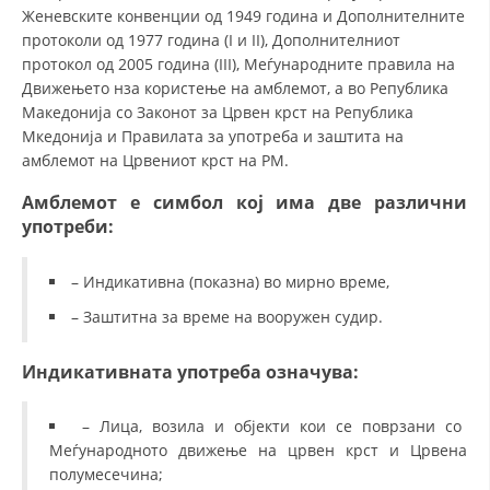
Женевските конвенции од 1949 година и Дополнителните
протоколи од 1977 година (I и II), Дополнителниот
протокол од 2005 година (III), Меѓународните правила на
Движењето нза користење на амблемот, а во Република
Македонија со Законот за Црвен крст на Република
Мкедонија и Правилата за употреба и заштита на
амблемот на Црвениот крст на РМ.
Амблемот е симбол кој има две различни
употреби:
– Индикативна (показна) во мирно време,
– Заштитна за време на вооружен судир.
Индикативната употреба означува:
– Лица, возила и објекти кои се поврзани со
Меѓународното движење на црвен крст и Црвена
полумесечина;