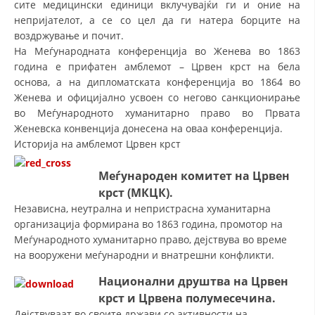
сите медицински единици вклучувајќи ги и оние на
непријателот, а се со цел да ги натера борците на
ДИСЕМИНАЦИЈА
воздржување и почит.
MЕЃУНАРОДНО ХУМАНИТАРНО ПРАВО
На Меѓународната конференција во Женева во 1863
година е прифатен амблемот – Црвен крст на бела
ПРОМОЦИЈА НА ХУМАНИ ВРЕДНОСТИ
основа, а на дипломатската конференција во 1864 во
Женева и официјално усвоен со негово санкционирање
УПОТРЕБА И ЗАШТИТА НА АМБЛЕМОТ
во Меѓународното хуманитарно право во Првата
СОЦИЈАЛНО ХУМАНИТАРНА ДЕЈНОСТ
Женевска конвенција донесена на оваа конференција.
Историја на амблемот Црвен крст
КАКО ДА ДОНИРАТЕ
Меѓународен комитет на Црвен
ПОДГОТВЕНОСТ И ДЕЈСТВО ПРИ КАТАСТРОФИ
крст (МКЦК).
ТИМОВИ НА ООЦК ОХРИД
Независна, неутрална и непристрасна хуманитарна
организација формирана во 1863 година, промотор на
ПРОЕКТИ – ПОДГОТВЕНОСТ И ДЕЈСТВУВАЊЕ ПРИ КАТАСТРОФИ
Меѓународното хуманитарно право, дејствува во време
на вооружени меѓународни и внатрешни конфликти.
ОДНОСИ СО ЈАВНОСТ
На
ционални друштва на Црвен
ИСТРАЖУВАЊЕ НА ЈАВНО МИСЛЕЊЕ
крст и Црвена полумесечина.
МЕЃУНАРОДНА СОРАБОТКА
Дејствуваат во своите држави со активности на