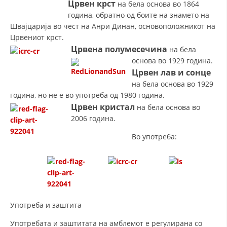
Црвен крст
на бела основа во 1864
година, обратно од боите на знамето на
Швајцарија во чест на Анри Динан, основоположникот на
ПРИРАЧНИЦИ
Црвениот крст.
Црвена полумесечина
на бела
СТРАТЕГИИ
основа во 1929 година.
ЕДУКАТИВНО ИНФОРМАТИВНИ МАТЕРИЈАЛИ
Црвен лав и сонце
на бела основа во 1929
БРОШУРИ
година, но не е во употреба од 1980 година.
Црвен кристал
на бела основа во
ПОСТЕРИ
2006 година.
ПРЕЗЕНТАЦИИ
Во употреба:
Употреба и заштита
Употребата и заштитата на амблемот е регулирана со