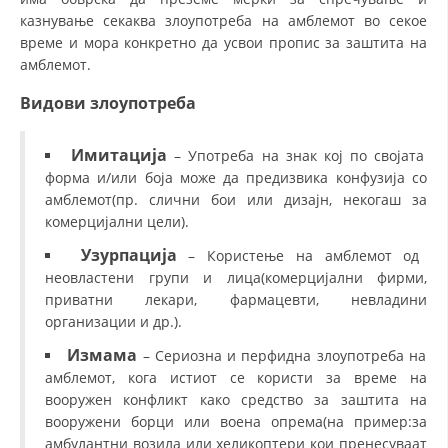
казнување секаква злоупотреба на амблемот во секое
време и мора конкретно да усвои пропис за заштита на
амблемот.
Видови злоупотреба
Имитација
– Употреба на знак кој по својата
форма и/или боја може да предизвика конфузија со
амблемот(пр. слични бои или дизајн, некогаш за
комерцијални цели).
Узурпација
– Користење на амблемот од
неовластени групи и лица(комерцијални фирми,
приватни лекари, фармацевти, невладини
организации и др.).
Измама
– Сериозна и перфидна злоупотреба на
амблемот, кога истиот се користи за време на
вооружен конфликт како средство за заштита на
вооружени борци или воена опрема(на пример:за
амбулантни возила или хеликоптери кои пренесуваат