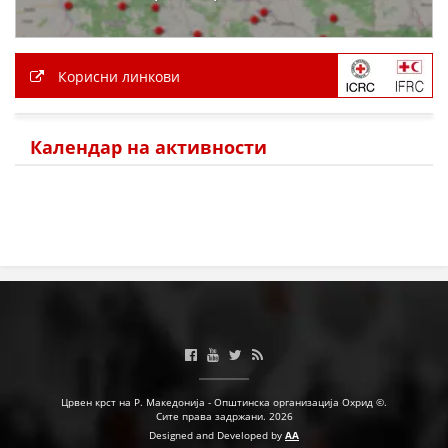
Корисни линкови
Календар на активности
Црвен крст на Р. Македонија - Општинска организација Охрид ©.
Сите права задржани. 2026
Designed and Developed by
AA