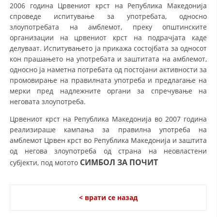
2006 година Црвениот крст на Република Македонија
спроведе испитување за употребата, односно
злоупотребата на амблемот, преку општинските
организации на црвениот крст на подрачјата каде
делуваат. Испитувањето ја прикажа состојбата за односот
кон прашањето на употребата и заштитата на амблемот,
односно ја наметна потребата од постојани активности за
промовирање на правилната употреба и предлагање на
мерки пред надлежните органи за спречување на
неговата злоупотреба.
Црвениот крст на Република Македонија во 2007 година
реализираше кампања за правилна употреба на
амблемот Црвен крст во Република Македонија и заштита
од негова злоупотреба од страна на неовластени
СИМБОЛ ЗА ПОЧИТ
субјекти, под мотото
< врати се назад