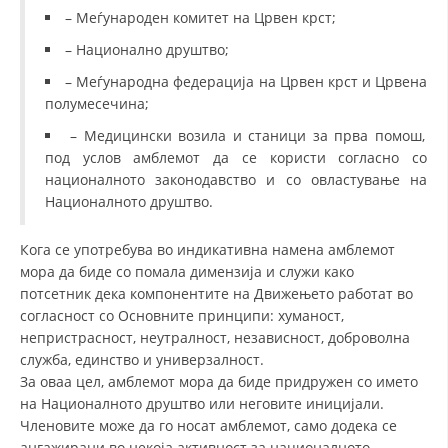
– Меѓународен комитет на Црвен крст;
– Национално друштво;
– Меѓународна федерација на Црвен крст и Црвена
полумесечина;
– Медицински возила и станици за прва помош,
под услов амблемот да се користи согласно со
националното законодавство и со овластување на
Националното друштво.
Кога се употребува во индикативна намена амблемот
мора да биде со помала димензија и служи како
потсетник дека компонентите на Движењето работат во
согласност со Основните принципи: хуманост,
непристрасност, неутралност, независност, доброволна
служба, единство и универзалност.
За оваа цел, амблемот мора да биде придружен со името
на Националното друштво или неговите иницијали.
Членовите може да го носат амблемот, само додека се
ангажирани во некоја активност за националното