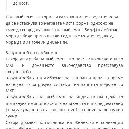
дејност.
Кога амблемот се користи како заштитно средство мора
да се истакнува во неговата чиста форма, односно не
смее да се додава ништо на амблемот. Бидејќи амблемот
мора да биде препознатлив од што е можно подалеку,
мора да има големи димензии.
Злоупотреба на амблемот
Секоја употреба на амблемот што не е јасно овластена со
МХП и домашното законодавство претставува
злоупотреба.
Злоупотребата на амблемот за заштитни цели за време
на војна го загрозува системот на заштита доделен со
МХП.
Злоупотребата на амблемот за индикативни цели го
потценува имиџот во очите на јавноста и последователно
ја намалува неговата заштитна моќ за време на вооружен
судир.
Секоја држава потписничка на Женевските конвенции
има обврска да преземе мерки за спречување и