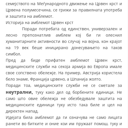
СТРУКТУРА НА ОРГАНИЗАЦИЈАТА
семејството на Меѓународното движење на Црвен крст и
Црвена полумесечина, се грижи за правилната употреба
КОНТАКТ ИНФОРМАЦИИ
и заштита на амблемот.
Историја на амблемот Црвен крст
ЧЛЕНСТВО ВО ПРОФЕСИОНАЛНИ ТЕЛА
Поради потребата од единствен, универзален и
лесно препознатлив амблем кој би ги олеснил
хуманитарните активности во случај на војна, кон крајот
на 19 век беше иницирано донесувањето на таков
ЗАКОН ЗА ЦКРМ
симбол.
СТАТУТ НА ЦКРМ
Пред да биде прифатен амблемот Црвен крст,
медицинските служби на секоја армија во Европа имале
свое сопствено обележје. На пример, Австрија користела
бело знаме, Франција црвено, а Шпанија жолто.
Поради тоа, медицинските служби не се сметале за
неутрални,
туку како дел од борбените единици. Не
ОРГАНИЗАЦИЈА И РАЗВОЈ
само што овие обележја не обезбедувале заштита на
медицинските единици туку исто така биле и цел на
РАКОВОДЕН ОДБОР
директен напад.
СОБРАНИЕ
Идејата била амблемот да ги означува не само лицата
ранети во битките и оние кои им пружаат помош, туку и
СТРУКТУРА И ОРГАНИЗАЦИОНА ПОСТАВЕНОСТ