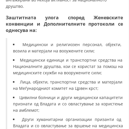
друштво.
Заштитната улога според Женевските
конвенции и Дополнителните протоколи се
однесува на:
Медицински и религиозен персонал, објекти,
возила и матерјали на вооужените сили;
Медицински единици и транспортни средства на
Националните друштва, кои се користат за помош на
медицинските скужби на вооружените сили;
Лица, објекти, транспортни средства и матерјали
на Меѓународниот комитет на Црвен крст;
Цивилни болници и други медицински капацитети
признати од Владата и со овластување за користење
на амблемот;
Други хуманитарни организации призанти од
Владата и со овластување за вршење на медицинска