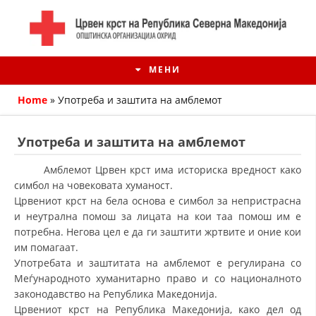
МЕНИ
Home
»
Употреба и заштита на амблемот
Употреба и заштита на амблемот
Амблемот Црвен крст има историска вредност како
симбол на човековата хуманост.
Црвениот крст на бела основа е симбол за непристрасна
и неутрална помош за лицата на кои таа помош им е
потребна. Негова цел е да ги заштити жртвите и оние кои
им помагаат.
Употребата и заштитата на амблемот е регулирана со
ИСТОРИЈАТ НА ЦКРМ
Меѓународното хуманитарно право и со националното
ИСТОРИЈАТ НА ДВИЖЕЊЕТО
законодавство на Република Македонија.
Црвениот крст на Република Македонија, како дел од