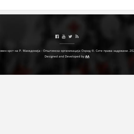
ЗНАЧЕЊЕ НА СЛУЖБАТА ЗА БАРАЊЕ
ФОРМУЛАРИ ЗА БАРАЊА
ЗДРАВСТВЕНО ПРЕВЕНТИВНА ДЕЈНОСТ
ПРВА ПОМОШ
рвен крст на Р. Македонија - Општинска организација Охрид ©. Сите права задржани. 20
КРВОДАРИТЕЛСТВО
Designed and Developed by
AA
ИНФОРМАЦИИ ЗА БОЛЕСТИ
МЕНАЏМЕНТ НА ВОЛОНТЕРИ
ЗА НАС
ДЕЈСТВУВАЊЕ