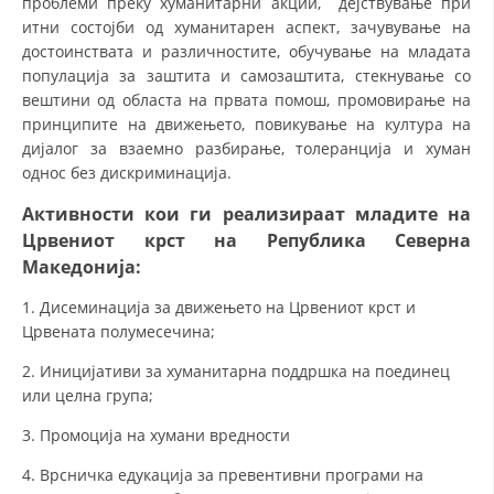
проблеми преку хуманитарни акции, дејствување при
СТРУКТУРА НА ОРГАНИЗАЦИЈАТА
итни состојби од хуманитарен аспект, зачувување на
КОНТАКТ ИНФОРМАЦИИ
достоинствата и различностите, обучување на младата
популација за заштита и самозаштита, стекнување со
ЧЛЕНСТВО ВО ПРОФЕСИОНАЛНИ ТЕЛА
вештини од областа на првата помош, промовирање на
принципите на движењето, повикување на култура на
дијалог за взаемно разбирање, толеранција и хуман
однос без дискриминација.
ЗАКОН ЗА ЦКРМ
Активности кои ги реализираат младите на
СТАТУТ НА ЦКРМ
Црвениот крст на Република Северна
Македонија:
1. Дисеминација за движењето на Црвениот крст и
Црвената полумесечина;
ОРГАНИЗАЦИЈА И РАЗВОЈ
2. Иницијативи за хуманитарна поддршка на поединец
или целна група;
РАКОВОДЕН ОДБОР
3. Промоција на хумани вредности
СОБРАНИЕ
4. Врсничка едукација за превентивни програми на
СТРУКТУРА И ОРГАНИЗАЦИОНА ПОСТАВЕНОСТ