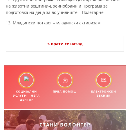
на животни вештини-Бреинобраин и Програма за
ЗНАЧЕЊЕ НА СЛУЖБАТА ЗА БАРАЊЕ
подготовка на деца за во училиште – Полетарче
ФОРМУЛАРИ ЗА БАРАЊА
13. Младински поткаст – младински активизам
ЗДРАВСТВЕНО ПРЕВЕНТИВНА ДЕЈНОСТ
< врати се назад
ПРВА ПОМОШ
КРВОДАРИТЕЛСТВО
ИНФОРМАЦИИ ЗА БОЛЕСТИ
МЕНАЏМЕНТ НА ВОЛОНТЕРИ
СОЦИЈАЛНИ
ПРВА ПОМОШ
ЕЛЕКТРОНСКИ
УСЛУГИ – НЕГА
ВЕСНИК
ЗА НАС
ЦЕНТАР
ДЕЈСТВУВАЊЕ
СТАНИ ВОЛОНТЕР