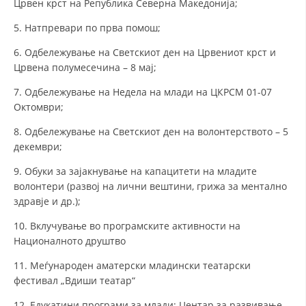
Црвен крст на Република Северна Македонија;
ДИСЕМИНАЦИЈА
5. Натпревари по прва помош;
MЕЃУНАРОДНО ХУМАНИТАРНО ПРАВО
6. Одбележување на Светскиот ден на Црвениот крст и
Црвена полумесечина – 8 мај;
ПРОМОЦИЈА НА ХУМАНИ ВРЕДНОСТИ
7. Одбележување на Недела на млади на ЦКРСМ 01-07
УПОТРЕБА И ЗАШТИТА НА АМБЛЕМОТ
Октомври;
СОЦИЈАЛНО ХУМАНИТАРНА ДЕЈНОСТ
8. Одбележување на Светскиот ден на волонтерството – 5
декември;
КАКО ДА ДОНИРАТЕ
9. Обуки за зајакнување на капацитети на младите
ПОДГОТВЕНОСТ И ДЕЈСТВО ПРИ КАТАСТРОФИ
волонтери (развој на лични вештини, грижа за ментално
здравје и др.);
ТИМОВИ НА ООЦК ОХРИД
10. Вклучување во програмските активности на
ПРОЕКТИ – ПОДГОТВЕНОСТ И ДЕЈСТВУВАЊЕ ПРИ КАТАСТРОФИ
Националното друштво
ОДНОСИ СО ЈАВНОСТ
11. Меѓународен аматерски младински театарски
ИСТРАЖУВАЊЕ НА ЈАВНО МИСЛЕЊЕ
фестивал „Вдиши театар“
МЕЃУНАРОДНА СОРАБОТКА
12. Едукатини програми за млади: Центар за развивање