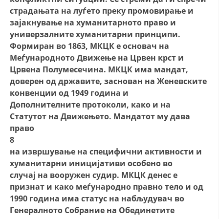
страдањата на луѓето преку промовирање и
зајакнување на хуманитарното право и
универзалните хуманитарни принципи.
Формиран во 1863, МКЦК е основач на
Меѓународното Движење на Црвен крст и
Црвена Полумесечина. МКЦК има мандат,
доверен од државите, заснован на Женевските
конвенции од 1949 година и
Дополнителните протоколи, како и на
Статутот на Движењето. Мандатот му дава
право
8
на извршување на специфични активности и
хуманитарни иницијативи особено во
случај на вооружен судир. МКЦК денес е
признат и како меѓународно правно тело и од
1990 година има статус на набљудувач во
Генералното Собрание на Обединетите