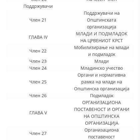
Поддржувачи
ЗНАЧЕЊЕ НА СЛУЖБАТА ЗА БАРАЊЕ
Поддржувачи на
Член 21
Општинската
ФОРМУЛАРИ ЗА БАРАЊА
организација
МЛАДИ И ПОДМЛАДОК
ЗДРАВСТВЕНО ПРЕВЕНТИВНА ДЕЈНОСТ
ГЛАВА IV
НА ЦРВЕНИОТ КРСТ
Мобилизирање на млади
ПРВА ПОМОШ
Член 22
и подмладок
КРВОДАРИТЕЛСТВО
Член 23
Млади
Член 24
Младинско учество
ИНФОРМАЦИИ ЗА БОЛЕСТИ
Органи и нормативна
Член 25
рамка на млади на
МЕНАЏМЕНТ НА ВОЛОНТЕРИ
Општинска организација
Член 26
Подмладок
OРГАНИЗАЦИОНА
ЗА НАС
ПОСТАВЕНОСТ И ОРГАНИ
ГЛАВА V
НА ОПШТИНСКА
ДЕЈСТВУВАЊЕ
ОРГАНИЗАЦИЈА
Организациона
Член 27
поставеност