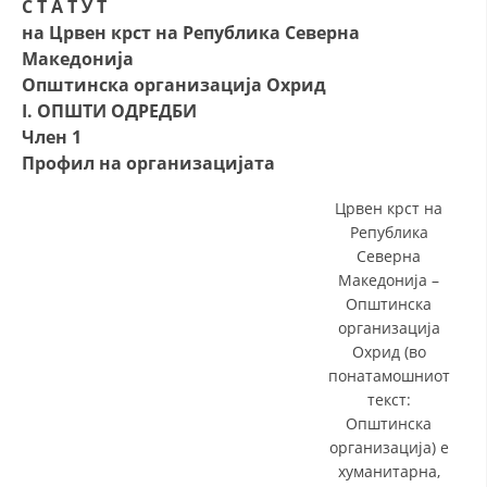
С Т А Т У Т
на Црвен крст на Република Северна
Македонија
Општинска организација Охрид
I. ОПШТИ ОДРЕДБИ
Член 1
Профил на организацијата
Црвен крст на
Република
Северна
Македонија –
Општинска
организација
Охрид (во
понатамошниот
текст:
Општинска
организација) е
хуманитарна,