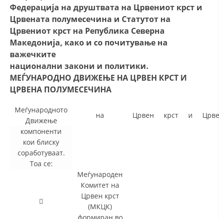
Федерација на друштвата на Црвениот крст и
Црвената полумесечина и Статутот на
Црвениот крст на Република Северна
Македонија, како и со почитување на
важечките
национални закони и политики.
МЕЃУНАРОДНО ДВИЖЕЊЕ НА ЦРВЕН КРСТ И
ЦРВЕНА ПОЛУМЕСЕЧИНА
Меѓународното
на
Црвен
крст
и
Црв
Движење
компоненти
кои блиску
соработуваат.
Тоа се:
Меѓународен
Комитет на
Црвен крст

(МКЦК)
формиран во