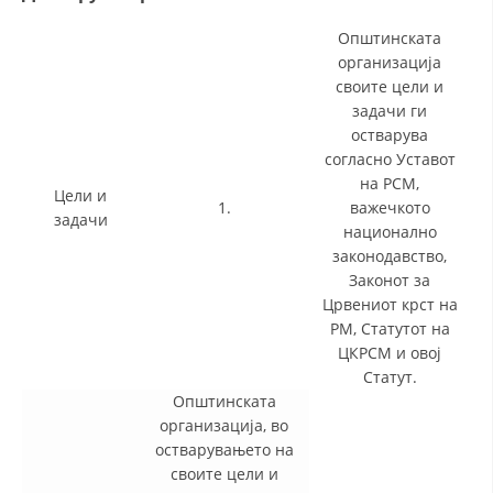
Општинската
организација
своите цели и
задачи ги
остварува
согласно Уставот
на РСМ,
Цели и
1.
важечкото
задачи
национално
законодавство,
Законот за
Црвениот крст на
РМ, Статутот на
ЦКРСМ и овој
Статут.
Општинската
организација, во
остварувањето на
своите цели и