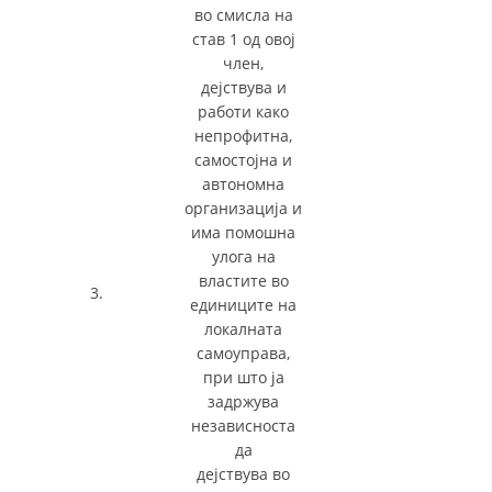
во смисла на
став 1 од овој
член,
дејствува и
работи како
непрофитна,
самостојна и
автономна
организација и
има помошна
улога на
властите во
3.
единиците на
локалната
самоуправа,
при што ја
задржува
независноста
да
дејствува во