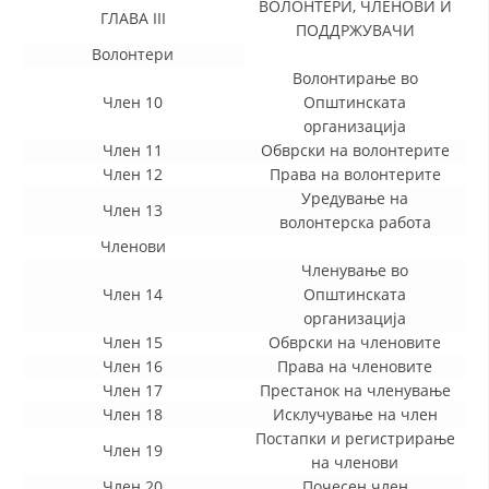
ВОЛОНТЕРИ, ЧЛЕНОВИ И
ГЛАВА III
ПОДДРЖУВАЧИ
ДИСЕМИНАЦИЈА
Волонтери
MЕЃУНАРОДНО ХУМАНИТАРНО ПРАВО
Волонтирање во
Член 10
Општинската
ПРОМОЦИЈА НА ХУМАНИ ВРЕДНОСТИ
организација
Член 11
Обврски на волонтерите
УПОТРЕБА И ЗАШТИТА НА АМБЛЕМОТ
Член 12
Права на волонтерите
СОЦИЈАЛНО ХУМАНИТАРНА ДЕЈНОСТ
Уредување на
Член 13
волонтерска работа
КАКО ДА ДОНИРАТЕ
Членови
Членување во
ПОДГОТВЕНОСТ И ДЕЈСТВО ПРИ КАТАСТРОФИ
Член 14
Општинската
организација
ТИМОВИ НА ООЦК ОХРИД
Член 15
Обврски на членовите
ПРОЕКТИ – ПОДГОТВЕНОСТ И ДЕЈСТВУВАЊЕ ПРИ КАТАСТРОФИ
Член 16
Права на членовите
Член 17
Престанок на членување
ОДНОСИ СО ЈАВНОСТ
Член 18
Исклучување на член
Постапки и регистрирање
ИСТРАЖУВАЊЕ НА ЈАВНО МИСЛЕЊЕ
Член 19
на членови
Член 20
МЕЃУНАРОДНА СОРАБОТКА
Почесен член