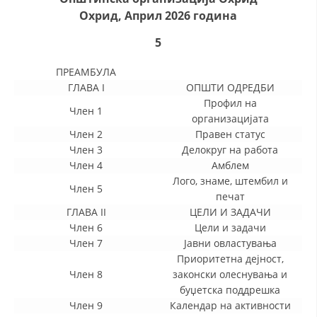
СТРУКТУРА НА ОРГАНИЗАЦИЈАТА
Охрид, Aприл 2026 година
КОНТАКТ ИНФОРМАЦИИ
5
ЧЛЕНСТВО ВО ПРОФЕСИОНАЛНИ ТЕЛА
ПРЕАМБУЛА
ГЛАВА I
ОПШТИ ОДРЕДБИ
Профил на
Член 1
ЗАКОН ЗА ЦКРМ
организацијата
Член 2
Правен статус
СТАТУТ НА ЦКРМ
Член 3
Делокруг на работа
Член 4
Амблем
Лого, знаме, штембил и
Член 5
печат
ГЛАВА II
ЦЕЛИ И ЗАДАЧИ
Член 6
Цели и задачи
ОРГАНИЗАЦИЈА И РАЗВОЈ
Член 7
Јавни овластувања
Приоритетна дејност,
РАКОВОДЕН ОДБОР
Член 8
законски олеснувања и
СОБРАНИЕ
буџетска поддрешка
Член 9
Календар на активности
СТРУКТУРА И ОРГАНИЗАЦИОНА ПОСТАВЕНОСТ