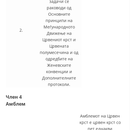
задачи се
раководи од
Основните
принципи на
Меѓународното
2.
Движење на
Црвениот крст и
Црвената
полумесечина и од
одредбите на
Женевските
конвенции и
Дополнителните
протоколи.
Член 4
Амблем
Амблемот на Црвен
крст е црвен крст со
пет еднакви