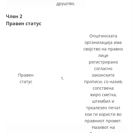
друштво.
Член 2
Правен статус
Општинската
организација има
својство на правно
лице
регистрирано
согласно
Правен
законските
1.
статус
прописи, со назив,
сопствена
жиро сметка,
штембил и
тркалезен печат
кои ги користи во
правниот промет.
Називот на