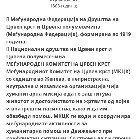
1863 година;

Меѓународна Федерација на Друштва на
Црвен крст и Црвена полумесечина
(Меѓународна Федерација), формирана во 1919
година;

Национални друштва на Црвен крст и
Црвена полумесечина.
МЕЃУНАРОДЕН КОМИТЕТ НА ЦРВЕН КРСТ
Меѓународниот Комитет на Црвен крст (МКЦК)
со седиште во Женева, е непристрасна,
неутрална и независна организација чија
хуманитарна мисија е да го заштитува
животот и достоинството на жртвите од војна
и внатрешни насилства, како и да им
обезбеди помош. МКЦК ги води и координира
меѓународните активности за
хуманитарна помош на Движењето при
конфликтни ситуации. Се стреми да ги спречи