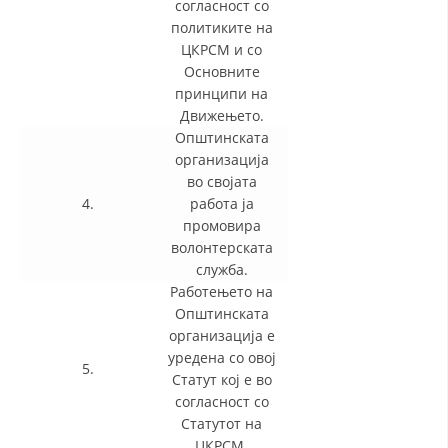
согласност со
политиките на
ЦКРСМ и со
Oсновните
принципи на
Движењето.
Општинската
организација
во својата
4.
работа ја
промовира
волонтерската
служба.
Работењето на
Општинската
организација е
уредена со овој
5.
Статут кој е во
согласност со
Статутот на
ЦКРСМ.