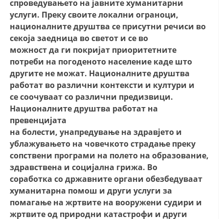
спроведувањето на јавните хуманитарни
услуги. Преку своите локални ограноци,
националните друштва се присутни речиси во
секоја заедница во светот и се во
можност да ги покријат приоритетните
потреби на погоденото население каде што
другите не можат. Националните друштва
работат во различни контексти и култури и
се соочуваат со различни предизвици.
Националните друштва работат на
превенцијата
на болести, унапредување на здравјето и
ублажувањето на човечкото страдање преку
сопствени програми на полето на образование,
здравствена и социјална грижа. Во
соработка со државните органи обезбедуваат
хуманитарна помош и други услуги за
помагање на жртвите на вооружени судири и
жртвите од природни катастрофи и други