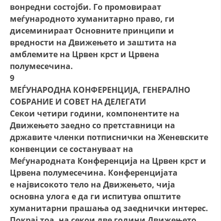
вонредни состојби. Го промовираат
меѓународното хуманитарно право, ги
дисеминираат Основните принципи и
вредности на Движењето и заштита на
амблемите на Црвен крст и Црвена
полумесечина.
9
МЕЃУНАРОДНА КОНФЕРЕНЦИЈА, ГЕНЕРАЛНО
СОБРАНИЕ И СОВЕТ НА ДЕЛЕГАТИ
Секои четири години, компонентите на
Движењето заедно со претставници на
државите членки потписнички на Женевските
конвенции се состануваат на
Меѓународната Конференција на Црвен крст и
Црвена полумесечина. Конференцијата
е највисокото тело на Движењето, чија
основна улога е да ги испитува општите
хуманитарни прашања од заеднички интерес.
Покрај тоа, на секои две години Движењето