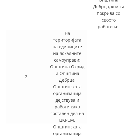
Дебрца, кои ги
покрива со
своето
работење.
На
територијата
на единиците
на локалните
самоуправи:
Општина Охрид
и Општина
2.
Дебрца,
Општинската
организација
дејствува и
работи како
составен дел на
ЦКРСМ.
Општинската
организација