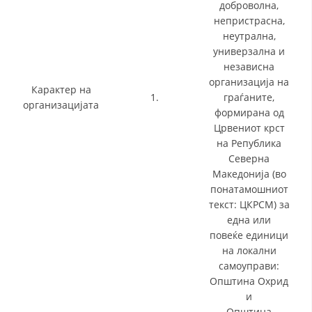
доброволна,
непристрасна,
неутрална,
универзална и
независна
организација на
Карактер на
1.
граѓаните,
организацијата
формирана од
Црвениот крст
на Република
Северна
Македонија (во
понатамошниот
текст: ЦКРСМ) за
една или
повеќе единици
на локални
самоуправи:
Општина Охрид
и
Општина