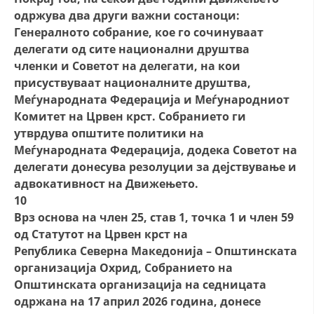
одржува два други важни состаноци:
Генералното собрание, кое го сочинуваат
делегати од сите национални друштва
членки и Советот на делегати, на кои
присуствуваат националните друштва,
Меѓународната Федерација и Меѓународниот
Комитет на Црвен крст. Собранието ги
утврдува општите политики на
Меѓународната Федерација, додека Советот на
делегати донесува резолуции за дејствување и
адвокативност на Движењето.
10
Врз основа на член 25, став 1, точка 1 и член 59
од Статутот на Црвен крст на
Република Северна Македонија – Општинската
организација Охрид, Собранието на
Општинската организација на седницата
одржана на 17 aприл 2026 година, донесе