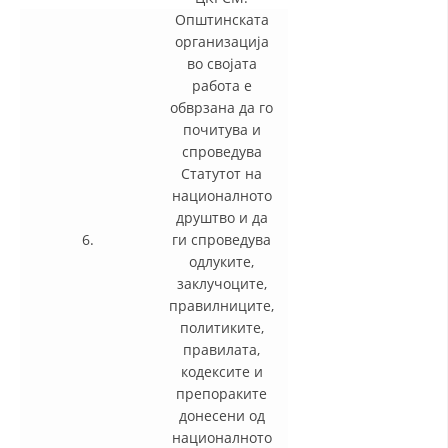
Општинската
организација
во својата
работа е
обврзана да го
почитува и
спроведува
Статутот на
националното
друштво и да
6.
ги спроведува
одлуките,
заклучоците,
правилниците,
политиките,
правилата,
кодексите и
препораките
донесени од
националното