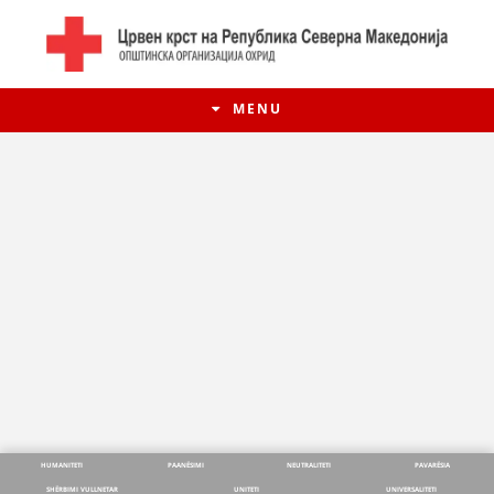
MENU
HISTORIA E LËVIZJES
HISTORIA E KRYQIT TË KUQ
HUMANITETI
PAANËSIMI
NEUTRALITETI
PAVARËSIA
SHËRBIMI VULLNETAR
UNITETI
UNIVERSALITETI