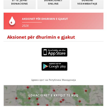
SI TË JEPNI
DONACIONET
DONONI
DONACIONE
ONLINE
VESHMBATHJE
AKSIONET PËR DHURIMIN E GJAKUT
2026
Aksionet për dhurimin e gjakut
Црвен крст на Република Македонија
LOKACIONET E KRYQIT TË KUQ