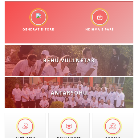
VEPRIMTARI
QENDRAT DITORE
NDIHMA E PARË
DORACAKË
STRATEGJI
BËHU VULLNETAR
MATERIAL EDUKATIVO INFORMATIV
BROCHURES
PRESENTATIONS
ANTARSOHU