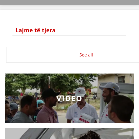
STRUKTURA E ORGANIZATËS
KONTAKT INFORMACIONE
ANËTARËSIMI NË STRUKTURAT PROFESIONALE
Lajme të tjera
LIGJI I KRYQIT TË KUQ
See all
STATUTI I KRYQIT TË KUQ
VIDEO
ORGANIZIMI DHE ZHVILLIMI
BORDI DREJTUES
KUVENDI
STRUKTURA DHE STRUKTURA ORGANIZATIVE