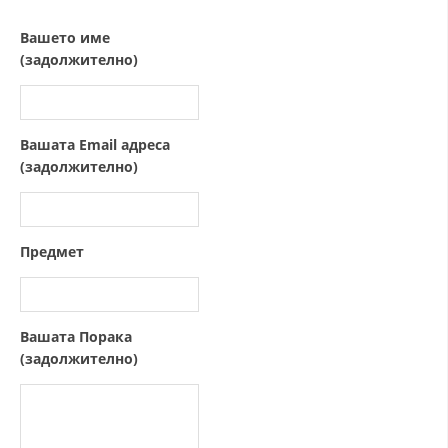
СТРУКТУРА НА ОРГАНИЗАЦИЈАТА
Вашето име
КОНТАКТ ИНФОРМАЦИИ
(задолжително)
ЧЛЕНСТВО ВО ПРОФЕСИОНАЛНИ ТЕЛА
Вашата Email адреса
(задолжително)
ЗАКОН ЗА ЦКРМ
СТАТУТ НА ЦКРМ
Предмет
ОРГАНИЗАЦИЈА И РАЗВОЈ
Вашата Порака
(задолжително)
РАКОВОДЕН ОДБОР
СОБРАНИЕ
СТРУКТУРА И ОРГАНИЗАЦИОНА ПОСТАВЕНОСТ