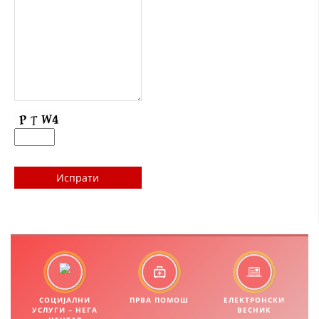
ДИСЕМИНАЦИЈА
MЕЃУНАРОДНО ХУМАНИТАРНО ПРАВО
ПРОМОЦИЈА НА ХУМАНИ ВРЕДНОСТИ
УПОТРЕБА И ЗАШТИТА НА АМБЛЕМОТ
СОЦИЈАЛНО ХУМАНИТАРНА ДЕЈНОСТ
КАКО ДА ДОНИРАТЕ
ПОДГОТВЕНОСТ И ДЕЈСТВО ПРИ КАТАСТРОФИ
ТИМОВИ НА ООЦК ОХРИД
ПРОЕКТИ – ПОДГОТВЕНОСТ И ДЕЈСТВУВАЊЕ ПРИ КАТАСТРОФИ
ОДНОСИ СО ЈАВНОСТ
ИСТРАЖУВАЊЕ НА ЈАВНО МИСЛЕЊЕ
СОЦИЈАЛНИ
ПРВА ПОМОШ
ЕЛЕКТРОНСКИ
УСЛУГИ – НЕГА
ВЕСНИК
МЕЃУНАРОДНА СОРАБОТКА