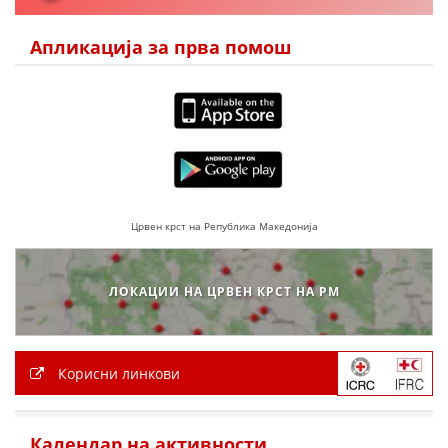
Апликација за прва помош
ПРИРАЧНИЦИ
СТРАТЕГИИ
ЕДУКАТИВНО ИНФОРМАТИВНИ МАТЕРИЈАЛИ
БРОШУРИ
ПОСТЕРИ
Црвен крст на Република Македонија
ПРЕЗЕНТАЦИИ
ЛОКАЦИИ НА ЦРВЕН КРСТ НА РМ
Корисни линкови
Календар на активности