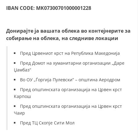
IBAN CODE: MK07300701000001228
ДИСЕМИНАЦИЈА
MЕЃУНАРОДНО ХУМАНИТАРНО ПРАВО
Донирајте ја вашата облека во контејнерите за
ПРОМОЦИЈА НА ХУМАНИ ВРЕДНОСТИ
собирање на облека, на следниве локации
УПОТРЕБА И ЗАШТИТА НА АМБЛЕМОТ
Пред Црвениот крст на Република Македонија
СОЦИЈАЛНО ХУМАНИТАРНА ДЕЈНОСТ
Пред Домот на хуманитарни организации „Даре
КАКО ДА ДОНИРАТЕ
Џамбаз“
ПОДГОТВЕНОСТ И ДЕЈСТВО ПРИ КАТАСТРОФИ
Во ОУ „Ѓоргија Пулевски“ – општина Аеродром
Пред општинската организација на Црвен крст
ТИМОВИ НА ООЦК ОХРИД
Карпош
ПРОЕКТИ – ПОДГОТВЕНОСТ И ДЕЈСТВУВАЊЕ ПРИ КАТАСТРОФИ
Пред општинската организација на Црвен крст
Чаир
ОДНОСИ СО ЈАВНОСТ
Пред ТЦ Скопје Сити Мол
ИСТРАЖУВАЊЕ НА ЈАВНО МИСЛЕЊЕ
МЕЃУНАРОДНА СОРАБОТКА