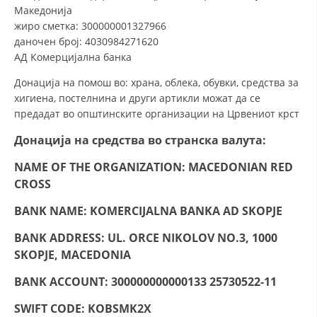
СТРУКТУРА НА ОРГАНИЗАЦИЈАТА
Македонија
жиро сметка: 300000001327966
КОНТАКТ ИНФОРМАЦИИ
даночен број: 4030984271620
АД Комерцијална банка
ЧЛЕНСТВО ВО ПРОФЕСИОНАЛНИ ТЕЛА
Донација на помош во: храна, облека, обувки, средства за
хигиена, постелнина и други артикли можат да се
предадат во општинските организации на Црвениот крст
ЗАКОН ЗА ЦКРМ
Донација на средства
во странска валута:
СТАТУТ НА ЦКРМ
NAME OF THE ORGANIZATION: MACEDONIAN RED
CROSS
BANK NAME: KOMERCIJALNA BANKA AD SKOPJE
ОРГАНИЗАЦИЈА И РАЗВОЈ
BANK ADDRESS: UL. ORCE NIKOLOV NO.3, 1000
SKOPJE, MACEDONIA
РАКОВОДЕН ОДБОР
BANK ACCOUNT: 300000000000133 25730522-11
СОБРАНИЕ
SWIFT CODE: KOBSMK2X
СТРУКТУРА И ОРГАНИЗАЦИОНА ПОСТАВЕНОСТ