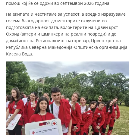
помош кој ќе се одржи во септември 2026 година.
ДИСЕМИНАЦИЈА
На екипата и честитаме за успехот, а воедно изразуваме
MЕЃУНАРОДНО ХУМАНИТАРНО ПРАВО
голема благодарност до менторите вклучени во
подготовката на екипата, волонтерите на Црвен крст
ПРОМОЦИЈА НА ХУМАНИ ВРЕДНОСТИ
Охрид (актери и шминкери на реални повреди) и до
домаќинот на Регионалниот натпревар, Црвен крст на
УПОТРЕБА И ЗАШТИТА НА АМБЛЕМОТ
Република Северна Македонија-Општинска организација
СОЦИЈАЛНО ХУМАНИТАРНА ДЕЈНОСТ
Кисела Вода.
КАКО ДА ДОНИРАТЕ
ПОДГОТВЕНОСТ И ДЕЈСТВО ПРИ КАТАСТРОФИ
ТИМОВИ НА ООЦК ОХРИД
ПРОЕКТИ – ПОДГОТВЕНОСТ И ДЕЈСТВУВАЊЕ ПРИ КАТАСТРОФИ
ОДНОСИ СО ЈАВНОСТ
ИСТРАЖУВАЊЕ НА ЈАВНО МИСЛЕЊЕ
МЕЃУНАРОДНА СОРАБОТКА