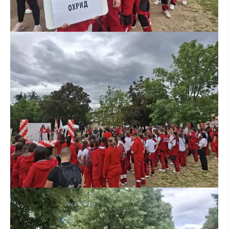
ЗНАЧЕЊЕ НА СЛУЖБАТА ЗА БАРАЊЕ
ФОРМУЛАРИ ЗА БАРАЊА
ЗДРАВСТВЕНО ПРЕВЕНТИВНА ДЕЈНОСТ
ПРВА ПОМОШ
КРВОДАРИТЕЛСТВО
ИНФОРМАЦИИ ЗА БОЛЕСТИ
МЕНАЏМЕНТ НА ВОЛОНТЕРИ
ЗА НАС
ДЕЈСТВУВАЊЕ