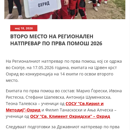
СТРУКТУРА НА ОРГАНИЗАЦИЈАТА
КОНТАКТ ИНФОРМАЦИИ
ЧЛЕНСТВО ВО ПРОФЕСИОНАЛНИ ТЕЛА
мај 18, 2026
ВТОРО МЕСТО НА РЕГИОНАЛЕН
НАТПРЕВАР ПО ПРВА ПОМОШ 2026
ЗАКОН ЗА ЦКРМ
СТАТУТ НА ЦКРМ
На Регионалниот натпревар по прва помош, кој се одржа
во Скопје, на 17.05.2026 година, екипата на Црвен крст
Охрид во конкуренција на 14 екипи го освои второто
место.
Екипата по прва помош во состав: Марио Ѓорески, Ивона
ОРГАНИЗАЦИЈА И РАЗВОЈ
Ристеска, Стефани Шапевска, Антонија Шуменкоска,
Теона Талевска – ученици од
СОСУ “Св.Кирил и
РАКОВОДЕН ОДБОР
Методиј”-Охрид
и Филип Танаскоски и Ања Алческа –
ученици од
ОСУ “Св. Климент Охридски” – Охрид
СОБРАНИЕ
Следуваат подготовки за Државниот натпревар по прва
СТРУКТУРА И ОРГАНИЗАЦИОНА ПОСТАВЕНОСТ