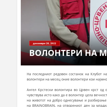
декември 26, 2022
ВОЛОНТЕРИ НА М
На последниот редовен состанок на Клубот н
волонтери на месец оние волонтери кои најмног
Ангел Крстески волонтира во Црвен крст од о
чувствува исто како да е волонтер цела вечнос
на животот на добро однесување и разбирање
на BRAINOBRAIN, на отворениот ден за млади