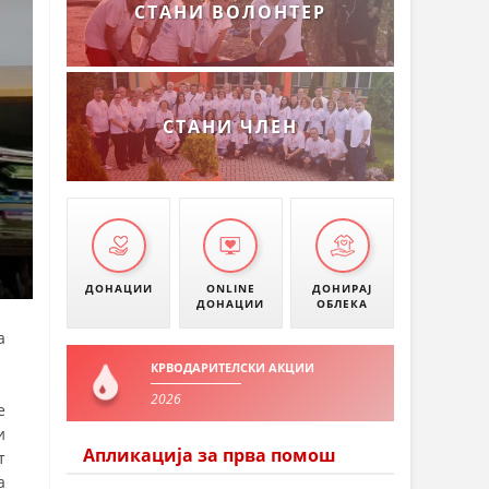
СТАНИ ВОЛОНТЕР
СТАНИ ЧЛЕН
ДОНАЦИИ
ONLINE
ДОНИРАЈ
ДОНАЦИИ
ОБЛЕКА
а
КРВОДАРИТЕЛСКИ АКЦИИ
2026
е
и
Апликација за прва помош
т
а