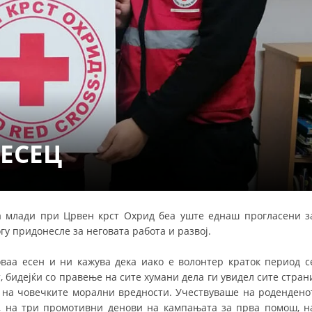
СТРУКТУРА НА ОРГАНИЗАЦИЈАТА
КОНТАКТ ИНФОРМАЦИИ
ЧЛЕНСТВО ВО ПРОФЕСИОНАЛНИ ТЕЛА
ЗАКОН ЗА ЦКРМ
СТАТУТ НА ЦКРМ
ЕСЕЦ
а млади при Црвен крст Охрид беа уште еднаш прогласени з
ОРГАНИЗАЦИЈА И РАЗВОЈ
у придонесле за неговата работа и развој.
РАКОВОДЕН ОДБОР
ваа есен и ни кажува дека иако е волонтер краток период с
т, бидејќи со правење на сите хумани дела ги увидел сите стран
СОБРАНИЕ
 на човечките морални вредности. Учествуваше на родендено
СТРУКТУРА И ОРГАНИЗАЦИОНА ПОСТАВЕНОСТ
, на три промотивни денови на кампањата за прва помош, н