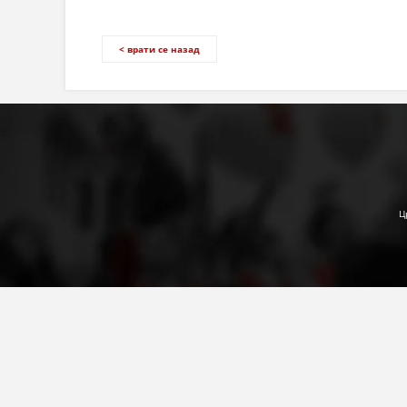
< врати се назад
Ц