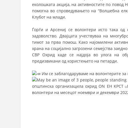
еколошката акција, на активностите по повод Н
помогна во спроведувањето на “Волшебна елк
Клубот на млади.
Ѓорѓи и Арсениј се волонтери исто така од 
задоволство. Двајцата учествуваа на многубр
тимот за прва помош. Како најомилени активн
храна на социјално загрозени семејства заедно
СВР Охрид каде се најдоја во улога на о
предизвикани од користењето на петарди.
Им се заблагодаруваме на волонтерите за 