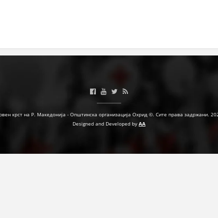
ЗНАЧЕЊЕ НА СЛУЖБАТА ЗА БАРАЊЕ
ФОРМУЛАРИ ЗА БАРАЊА
ЗДРАВСТВЕНО ПРЕВЕНТИВНА ДЕЈНОСТ
ПРВА ПОМОШ
КРВОДАРИТЕЛСТВО
ИНФОРМАЦИИ ЗА БОЛЕСТИ
рвен крст на Р. Македонија - Општинска организација Охрид ©. Сите права задржани. 20
Designed and Developed by
AA
МЕНАЏМЕНТ НА ВОЛОНТЕРИ
ЗА НАС
ДЕЈСТВУВАЊЕ