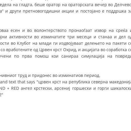
едела на гладта, беше оратор на ораторската вечер во Делчево
ДИСЕМИНАЦИЈА
а” и други претновогодишни акции и постојано е поддршка з
MЕЃУНАРОДНО ХУМАНИТАРНО ПРАВО
оваа есен и во волонтерството пронаоѓаат извор на среќа 
ПРОМОЦИЈА НА ХУМАНИ ВРЕДНОСТИ
ојни активности во изминатите три месеци и станаа и дел о
УПОТРЕБА И ЗАШТИТА НА АМБЛЕМОТ
ости во Клубот на млади ги издвојуваат делењето на пакети с
 со вработените од Црвен крст Охрид, и акцијата во соработка с
СОЦИЈАЛНО ХУМАНИТАРНА ДЕЈНОСТ
бучени по прва помош кои санираа симулација на повред
КАКО ДА ДОНИРАТЕ
ПОДГОТВЕНОСТ И ДЕЈСТВО ПРИ КАТАСТРОФИ
нивниот труд и придонес во изминатиов период.
ТИМОВИ НА ООЦК ОХРИД
ПРОЕКТИ – ПОДГОТВЕНОСТ И ДЕЈСТВУВАЊЕ ПРИ КАТАСТРОФИ
ОДНОСИ СО ЈАВНОСТ
ИСТРАЖУВАЊЕ НА ЈАВНО МИСЛЕЊЕ
МЕЃУНАРОДНА СОРАБОТКА