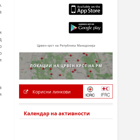
,
а
и
д
о
Црвен крст на Република Македонија
о
и
ЛОКАЦИИ НА ЦРВЕН КРСТ НА РМ
Корисни линкови
Календар на активности