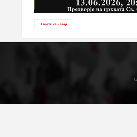
< врати се назад
Ц