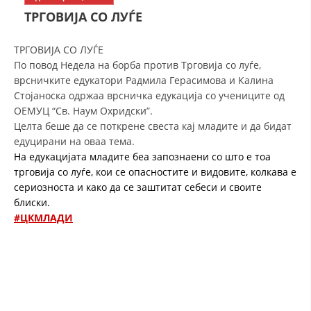
СТРУКТУРА НА ОРГАНИЗАЦИЈАТА
ТРГОВИЈА СО ЛУЃЕ
КОНТАКТ ИНФОРМАЦИИ
ТРГОВИЈА СО ЛУЃЕ
ЧЛЕНСТВО ВО ПРОФЕСИОНАЛНИ ТЕЛА
По повод Недела на борба против Трговија со луѓе,
врсничките едукатори Радмила Герасимова и Калина
Стојаноска одржаа врсничка едукација со учениците од
ОЕМУЦ “Св. Наум Охридски”.
ЗАКОН ЗА ЦКРМ
Целта беше да се поткрене свеста кај младите и да бидат
едуцирани на оваа тема.
СТАТУТ НА ЦКРМ
На едукацијата младите беа запознаени со што е тоа
трговија со луѓе, кои се опасностите и видовите, колкава е
сериозноста и како да се заштитат себеси и своите
блиски.
#ЦКМЛАДИ
ОРГАНИЗАЦИЈА И РАЗВОЈ
РАКОВОДЕН ОДБОР
СОБРАНИЕ
СТРУКТУРА И ОРГАНИЗАЦИОНА ПОСТАВЕНОСТ