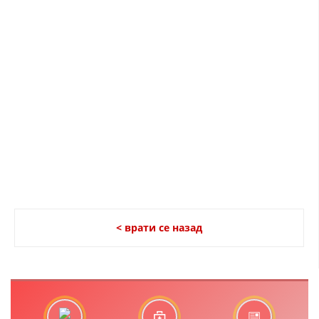
ДИСЕМИНАЦИЈА
MЕЃУНАРОДНО ХУМАНИТАРНО ПРАВО
ПРОМОЦИЈА НА ХУМАНИ ВРЕДНОСТИ
УПОТРЕБА И ЗАШТИТА НА АМБЛЕМОТ
СОЦИЈАЛНО ХУМАНИТАРНА ДЕЈНОСТ
КАКО ДА ДОНИРАТЕ
ПОДГОТВЕНОСТ И ДЕЈСТВО ПРИ КАТАСТРОФИ
ТИМОВИ НА ООЦК ОХРИД
< врати се назад
ПРОЕКТИ – ПОДГОТВЕНОСТ И ДЕЈСТВУВАЊЕ ПРИ КАТАСТРОФИ
ОДНОСИ СО ЈАВНОСТ
ИСТРАЖУВАЊЕ НА ЈАВНО МИСЛЕЊЕ
МЕЃУНАРОДНА СОРАБОТКА