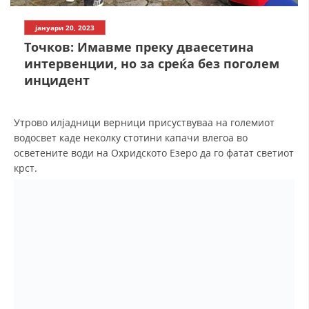
СТРУКТУРА НА ОРГАНИЗАЦИЈАТА
јануари 20, 2023
КОНТАКТ ИНФОРМАЦИИ
Точков: Имавме преку дваесетина
ЧЛЕНСТВО ВО ПРОФЕСИОНАЛНИ ТЕЛА
интервенции, но за среќа без поголем
инцидент
ЗАКОН ЗА ЦКРМ
Утрово илјадници верници присуствуваа на големиот
водосвет каде неколку стотини капачи влегоа во
СТАТУТ НА ЦКРМ
осветените води на Охридското Езеро да го фатат светиот
крст.
ОРГАНИЗАЦИЈА И РАЗВОЈ
РАКОВОДЕН ОДБОР
СОБРАНИЕ
СТРУКТУРА И ОРГАНИЗАЦИОНА ПОСТАВЕНОСТ