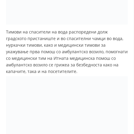
ДИСЕМИНАЦИЈА
MЕЃУНАРОДНО ХУМАНИТАРНО ПРАВО
ПРОМОЦИЈА НА ХУМАНИ ВРЕДНОСТИ
Тимови на спасители на вода распоредени долж
градското пристаниште и во спасителни чамци во вода,
УПОТРЕБА И ЗАШТИТА НА АМБЛЕМОТ
нуркачки тимови, како и медицински тимови за
укажување прва помош со амбулантско возило, помогнати
СОЦИЈАЛНО ХУМАНИТАРНА ДЕЈНОСТ
со медицински тим на Итната медицинска помош со
амбулантско возило се грижеа за безбедноста како на
КАКО ДА ДОНИРАТЕ
капачите, така и на посетителите.
ПОДГОТВЕНОСТ И ДЕЈСТВО ПРИ КАТАСТРОФИ
ТИМОВИ НА ООЦК ОХРИД
ПРОЕКТИ – ПОДГОТВЕНОСТ И ДЕЈСТВУВАЊЕ ПРИ КАТАСТРОФИ
ОДНОСИ СО ЈАВНОСТ
ИСТРАЖУВАЊЕ НА ЈАВНО МИСЛЕЊЕ
МЕЃУНАРОДНА СОРАБОТКА