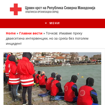
МЕНИ
Home
»
Главни вести
»
Точков: Имавме преку
дваесетина интервенции, но за среќа без поголем
инцидент
ИСТОРИЈАТ НА ЦКРМ
ИСТОРИЈАТ НА ДВИЖЕЊЕТО