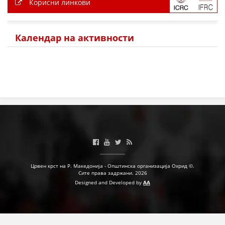
Корисни линкови
Календар на активности
Црвен крст на Р. Македонија - Општинска организација Охрид ©.
Сите права задржани. 2026
Designed and Developed by
AA