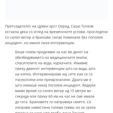
ЗНАЧЕЊЕ НА СЛУЖБАТА ЗА БАРАЊЕ
ФОРМУЛАРИ ЗА БАРАЊА
Претседателот на Црвен крст Охрид, Сашо Точков
ЗДРАВСТВЕНО ПРЕВЕНТИВНА ДЕЈНОСТ
истакна дека со оглед на временските услови, проследени
со силен ветер и бранови, сепак поминале без поголем
ПРВА ПОМОШ
инцидент, но имале низа интервенции.
КРВОДАРИТЕЛСТВО
Беше голем предизвик за нас во делот на
ИНФОРМАЦИИ ЗА БОЛЕСТИ
обезбедувањето на медицинските екипи,
спасителите на вода, нуркачите. Имавме
МЕНАЏМЕНТ НА ВОЛОНТЕРИ
преку дваесет интервенции што на вода, што
на копно. Интервенираме кај сите кои се со
посекотини или премрзнатини. Драго ми е
што немаше некој поголем инцидент, бидејќи
ЗА НАС
вакво време со силен ветер од 15 метри во
секунда или преку 60 км на час не сме имале
ДЕЈСТВУВАЊЕ
до сега. Брановите го направија своето. Се
направи навистина голема гужва, но за среќа
помина се како што треба, рече Точков.