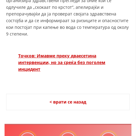
организира здравствени прегледи за оние кои се
одлучиле да „скокаат по крстот“, апелирајќи и
препорачувајќи да ја проверат својата здравствена
состојба и да се информираат за ризиците и опасностите
кои постојат при капење во вода со температура од околу
9 степени.
Точков: Имавме преку дваесетина
интервенции, но за среќа без поголем
инцидент
< врати се назад