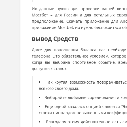
Их данные нужны для проверки вашей лично
Мостбет – для России а для остальных евро
предположение. Скачать приложение дли And
приложение Mostbet, но нужно беспокоиться об
вывод Средств
Даже для пополнения баланса вас необход
телефона. Это обязательное условием, которо
когда вы выбрана спортивное событие, вре
доступных ставок.
Так крутая возможность поворачиват
всякого своего дома.
Выбирайте любимые соревнования и коман
Еще одной казалась опцией является “Эк
ставки пиппардом повышенными коэффици
Благодаря этому действительно есть с