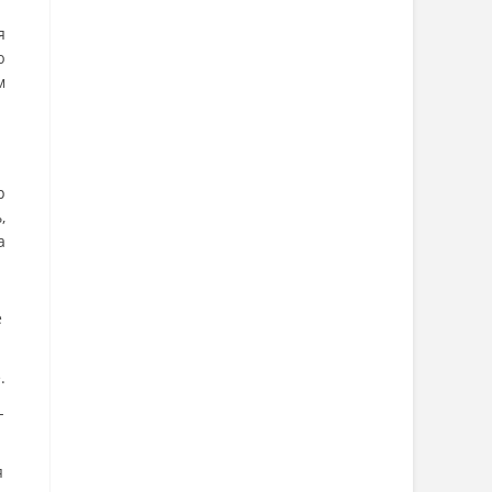
я
ю
м
р
,
а
е
.
-
я