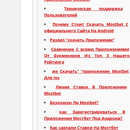
Техническая поддержка
Пользователей
Почему Стоит Скачать Mostbet С
официального Сайта На Android
Раздел “скачать Приложение”
Сравнение С всеми Приложениями
От Букмекеров Из Топ 3 Нашего
Рейтинга
же Скачать” “приложение Mostbet
Для Ios
Линия Ставок В Приложении
Mostbet
Безопасен Ли Mostbet?
как Зарегистрироваться В
Приложении Мостбет Под Андроид?
Как сделали Ставки На Мостбет