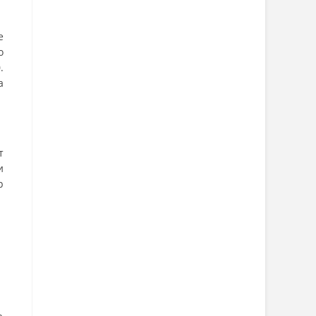
е
о
.
а
т
и
р
м