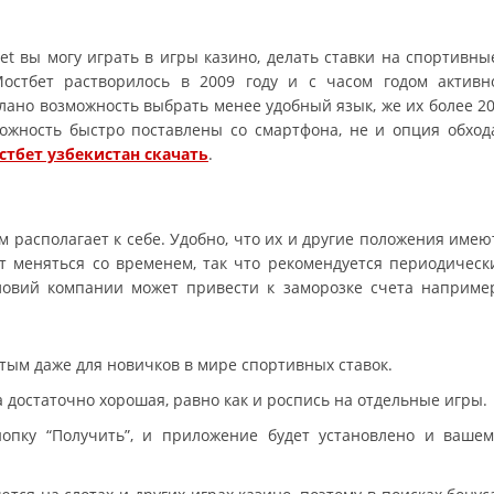
 вы могу играть в игры казино, делать ставки на спортивны
стбет растворилось в 2009 году и с часом годом активн
лано возможность выбрать менее удобный язык, же их более 20
ожность быстро поставлены со смартфона, не и опция обход
стбет узбекистан скачать
.
м располагает к себе. Удобно, что их и другие положения имею
 меняться со временем, так что рекомендуется периодическ
словий компании может привести к заморозке счета наприме
тым даже для новичков в мире спортивных ставок.
 достаточно хорошая, равно как и роспись на отдельные игры.
опку “Получить”, и приложение будет установлено и ваше