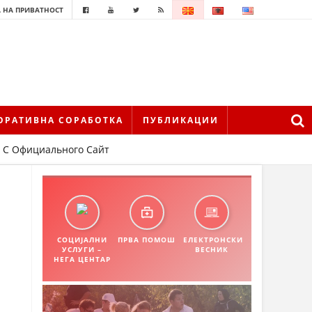
 НА ПРИВАТНОСТ
ОРАТИВНА СОРАБОТКА
ПУБЛИКАЦИИ
d С Официального Сайт
СОЦИЈАЛНИ
ПРВА ПОМОШ
ЕЛЕКТРОНСКИ
УСЛУГИ –
ВЕСНИК
НЕГА ЦЕНТАР