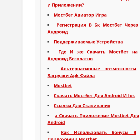
и Приложении?
Мостбет Авиатор Игра
Регистрация В Бк Мостбет Через
Андроид
Поддерживаемые Устройства
Где И же Скачать Мостбет на
Андроид Бесплатно
Альтернативные возможности
Загрузки Apk Файла
Mostbet
Скачать Мостбет Для Android И Ios
Ссылки Для Скачивания
а Скачать Приложение Mostbet Для
Android
Как Использовать Бонусы В
Приложении Mostbet