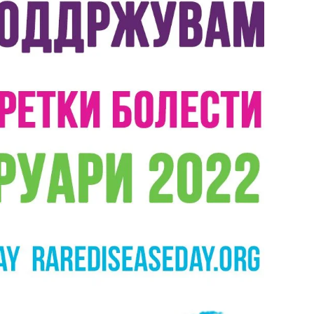
ДИСЕМИНАЦИЈА
MЕЃУНАРОДНО ХУМАНИТАРНО ПРАВО
ПРОМОЦИЈА НА ХУМАНИ ВРЕДНОСТИ
УПОТРЕБА И ЗАШТИТА НА АМБЛЕМОТ
СОЦИЈАЛНО ХУМАНИТАРНА ДЕЈНОСТ
КАКО ДА ДОНИРАТЕ
ПОДГОТВЕНОСТ И ДЕЈСТВО ПРИ КАТАСТРОФИ
ТИМОВИ НА ООЦК ОХРИД
ПРОЕКТИ – ПОДГОТВЕНОСТ И ДЕЈСТВУВАЊЕ ПРИ КАТАСТРОФИ
ОДНОСИ СО ЈАВНОСТ
ИСТРАЖУВАЊЕ НА ЈАВНО МИСЛЕЊЕ
МЕЃУНАРОДНА СОРАБОТКА