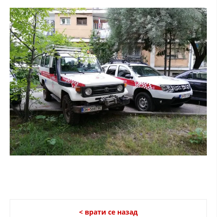
ДИСЕМИНАЦИЈА
MЕЃУНАРОДНО ХУМАНИТАРНО ПРАВО
ПРОМОЦИЈА НА ХУМАНИ ВРЕДНОСТИ
УПОТРЕБА И ЗАШТИТА НА АМБЛЕМОТ
СОЦИЈАЛНО ХУМАНИТАРНА ДЕЈНОСТ
КАКО ДА ДОНИРАТЕ
ПОДГОТВЕНОСТ И ДЕЈСТВО ПРИ КАТАСТРОФИ
ТИМОВИ НА ООЦК ОХРИД
ПРОЕКТИ – ПОДГОТВЕНОСТ И ДЕЈСТВУВАЊЕ ПРИ КАТАСТРОФИ
ОДНОСИ СО ЈАВНОСТ
ИСТРАЖУВАЊЕ НА ЈАВНО МИСЛЕЊЕ
< врати се назад
МЕЃУНАРОДНА СОРАБОТКА