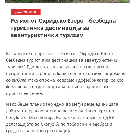
СТРУКТУРА НА ОРГАНИЗАЦИЈАТА
јуни 29, 2018
КОНТАКТ ИНФОРМАЦИИ
Регионот Охридско Езеро – безбедна
ЧЛЕНСТВО ВО ПРОФЕСИОНАЛНИ ТЕЛА
туристичка дестинација за
авантуристички туризам
ЗАКОН ЗА ЦКРМ
Во рамките на проектот „Регионот Охридско Езеро –
безбедна туристичка дестинација за авантуристички
СТАТУТ НА ЦКРМ
туризам“, Единицата за спасување на планина и
непристапни терени набави теренско возило, опремено
со амбулантска опрема, современ дефибрилатор, со кое
ќе може да се транспортира пациент од потешко
пристапен терен.
ОРГАНИЗАЦИЈА И РАЗВОЈ
Иако беше планирано едно, во меѓувреме единицата
доби уште едно користено возило од Црвен крст на
РАКОВОДЕН ОДБОР
Република Македонија. Во рамки на проектот од ЕУ
СОБРАНИЕ
делегацијата во Скопје биле побарани и одобрени
средства за негова репарација.
СТРУКТУРА И ОРГАНИЗАЦИОНА ПОСТАВЕНОСТ