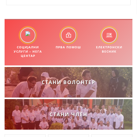
ЗНАЧЕЊЕ НА СЛУЖБАТА ЗА БАРАЊЕ
ФОРМУЛАРИ ЗА БАРАЊА
ЗДРАВСТВЕНО ПРЕВЕНТИВНА ДЕЈНОСТ
ПРВА ПОМОШ
СОЦИЈАЛНИ
ПРВА ПОМОШ
ЕЛЕКТРОНСКИ
УСЛУГИ – НЕГА
ВЕСНИК
ЦЕНТАР
КРВОДАРИТЕЛСТВО
ИНФОРМАЦИИ ЗА БОЛЕСТИ
МЕНАЏМЕНТ НА ВОЛОНТЕРИ
СТАНИ ВОЛОНТЕР
ЗА НАС
СТАНИ ЧЛЕН
ДЕЈСТВУВАЊЕ