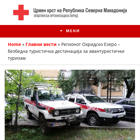
МЕНИ
Home
»
Главни вести
»
Регионот Охридско Езеро –
безбедна туристичка дестинација за авантуристички
туризам
ИСТОРИЈАТ НА ЦКРМ
ИСТОРИЈАТ НА ДВИЖЕЊЕТО