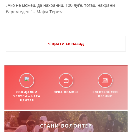
„Ако не можеш да нахраниш 100 луѓе, тогаш нахрани
ДИСЕМИНАЦИЈА
барем еден!“ – Мајка Тереза
MЕЃУНАРОДНО ХУМАНИТАРНО ПРАВО
ПРОМОЦИЈА НА ХУМАНИ ВРЕДНОСТИ
УПОТРЕБА И ЗАШТИТА НА АМБЛЕМОТ
< врати се назад
СОЦИЈАЛНО ХУМАНИТАРНА ДЕЈНОСТ
КАКО ДА ДОНИРАТЕ
ПОДГОТВЕНОСТ И ДЕЈСТВО ПРИ КАТАСТРОФИ
ТИМОВИ НА ООЦК ОХРИД
СОЦИЈАЛНИ
ПРВА ПОМОШ
ЕЛЕКТРОНСКИ
УСЛУГИ – НЕГА
ВЕСНИК
ПРОЕКТИ – ПОДГОТВЕНОСТ И ДЕЈСТВУВАЊЕ ПРИ КАТАСТРОФИ
ЦЕНТАР
ОДНОСИ СО ЈАВНОСТ
ИСТРАЖУВАЊЕ НА ЈАВНО МИСЛЕЊЕ
СТАНИ ВОЛОНТЕР
МЕЃУНАРОДНА СОРАБОТКА