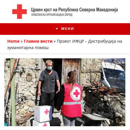
МЕНИ
Home
»
Главни вести
»
Проект ИФЦР – Дистрибуција на
хуманитарна помош
ИСТОРИЈАТ НА ЦКРМ
ИСТОРИЈАТ НА ДВИЖЕЊЕТО