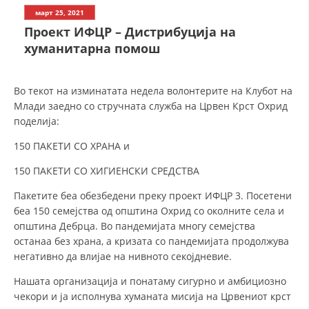
СТРУКТУРА НА ОРГАНИЗАЦИЈАТА
март 25, 2021
Проект ИФЦР – Дистрибуција на
КОНТАКТ ИНФОРМАЦИИ
хуманитарна помош
ЧЛЕНСТВО ВО ПРОФЕСИОНАЛНИ ТЕЛА
Во текот на изминатата недела волонтерите на Клубот на
Млади заедно со стручната служба на Црвен Крст Охрид
ЗАКОН ЗА ЦКРМ
поделија:
СТАТУТ НА ЦКРМ
150 ПАКЕТИ СО ХРАНА и
150 ПАКЕТИ СО ХИГИЕНСКИ СРЕДСТВА
Пакетите беа обезбедени преку проект ИФЦР 3. Посетени
беа 150 семејства од општина Охрид со околните села и
општина Дебрца. Во пандемијата многу семејства
ОРГАНИЗАЦИЈА И РАЗВОЈ
останаа без храна, а кризата со пандемијата продолжува
РАКОВОДЕН ОДБОР
негативно да влијае на нивното секојдневие.
СОБРАНИЕ
Нашата организација и понатаму сигурно и амбициозно
чекори и ја исполнува хуманата мисија на Црвениот крст
СТРУКТУРА И ОРГАНИЗАЦИОНА ПОСТАВЕНОСТ