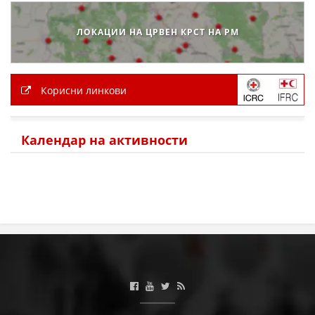
ЛОКАЦИИ НА ЦРВЕН КРСТ НА РМ
ПРИРАЧНИЦИ
СТРАТЕГИИ
Корисни линкови
ЕДУКАТИВНО ИНФОРМАТИВНИ МАТЕРИЈАЛИ
БРОШУРИ
Календар на активности
ПОСТЕРИ
ПРЕЗЕНТАЦИИ