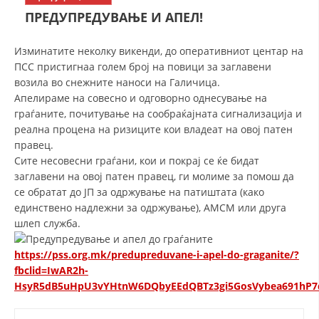
СТРУКТУРА НА ОРГАНИЗАЦИЈАТА
ПРЕДУПРЕДУВАЊЕ И АПЕЛ!
КОНТАКТ ИНФОРМАЦИИ
Изминатите неколку викенди, до оперативниот центар на
ЧЛЕНСТВО ВО ПРОФЕСИОНАЛНИ ТЕЛА
ПСС пристигнаа голем број на повици за заглавени
возила во снежните наноси на Галичица.
Апелираме на совесно и одговорно однесување на
граѓаните, почитување на сообраќајната сигнализација и
ЗАКОН ЗА ЦКРМ
реална процена на ризиците кои владеат на овој патен
правец.
СТАТУТ НА ЦКРМ
Сите несовесни граѓани, кои и покрај се ќе бидат
заглавени на овој патен правец, ги молиме за помош да
се обратат до ЈП за одржување на патиштата (како
единствено надлежни за одржување), АМСМ или друга
шлеп служба.
ОРГАНИЗАЦИЈА И РАЗВОЈ
https://pss.org.mk/predupreduvane-i-apel-do-graganite/?
РАКОВОДЕН ОДБОР
fbclid=IwAR2h-
HsyR5dB5uHpU3vYHtnW6DQbyEEdQBTz3gi5GosVybea691hP
СОБРАНИЕ
СТРУКТУРА И ОРГАНИЗАЦИОНА ПОСТАВЕНОСТ