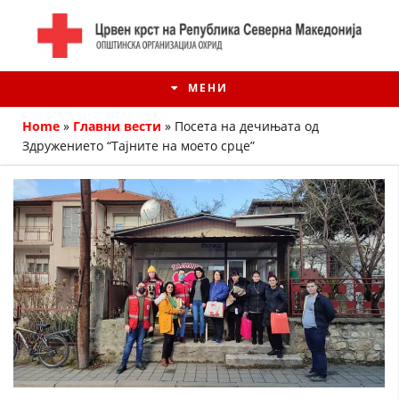
МЕНИ
Home
»
Главни вести
»
Посета на дечињата од
Здружението “Тајните на моето срце”
ИСТОРИЈАТ НА ЦКРМ
ИСТОРИЈАТ НА ДВИЖЕЊЕТО