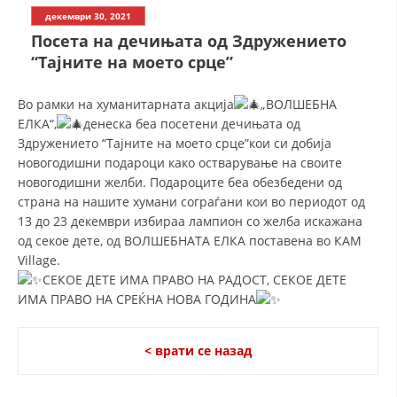
СТРУКТУРА НА ОРГАНИЗАЦИЈАТА
декември 30, 2021
Посета на дечињата од Здружението
КОНТАКТ ИНФОРМАЦИИ
“Тајните на моето срце”
ЧЛЕНСТВО ВО ПРОФЕСИОНАЛНИ ТЕЛА
Во рамки на хуманитарната акција
„ВОЛШЕБНА
ЕЛКА“,
денеска беа посетени дечињата од
Здружението “Тајните на моето срце”кои си добија
ЗАКОН ЗА ЦКРМ
новогодишни подароци како остварување на своите
новогодишни желби. Подароците беа обезбедени од
СТАТУТ НА ЦКРМ
страна на нашите хумани сограѓани кои во периодот од
13 до 23 декември избираа лампион со желба искажана
од секое дете, од ВОЛШЕБНАТА ЕЛКА поставена во КАМ
Village.
СЕКОЕ ДЕТЕ ИМА ПРАВО НА РАДОСТ, СЕКОЕ ДЕТЕ
ОРГАНИЗАЦИЈА И РАЗВОЈ
ИМА ПРАВО НА СРЕЌНА НОВА ГОДИНА
РАКОВОДЕН ОДБОР
< врати се назад
СОБРАНИЕ
СТРУКТУРА И ОРГАНИЗАЦИОНА ПОСТАВЕНОСТ