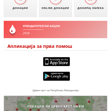
ДОНАЦИИ
ONLINE ДОНАЦИИ
ДОНИРАЈ ОБЛЕКА
ЗНАЧЕЊЕ НА СЛУЖБАТА ЗА БАРАЊЕ
ФОРМУЛАРИ ЗА БАРАЊА
КРВОДАРИТЕЛСКИ АКЦИИ
ЗДРАВСТВЕНО ПРЕВЕНТИВНА ДЕЈНОСТ
2026
ПРВА ПОМОШ
Апликација за прва помош
КРВОДАРИТЕЛСТВО
ИНФОРМАЦИИ ЗА БОЛЕСТИ
МЕНАЏМЕНТ НА ВОЛОНТЕРИ
ЗА НАС
Црвен крст на Република Македонија
ДЕЈСТВУВАЊЕ
ЛОКАЦИИ НА ЦРВЕН КРСТ НА РМ