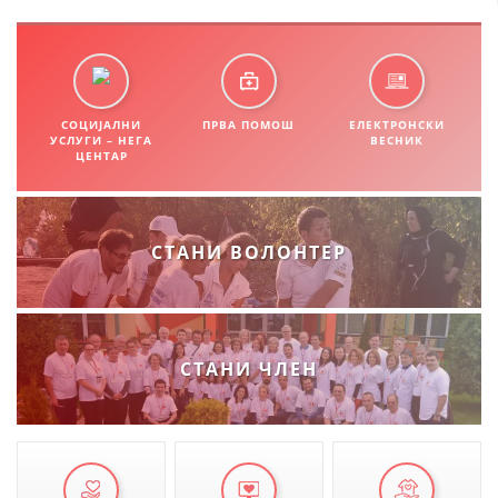
ДИСЕМИНАЦИЈА
MЕЃУНАРОДНО ХУМАНИТАРНО ПРАВО
ПРОМОЦИЈА НА ХУМАНИ ВРЕДНОСТИ
СОЦИЈАЛНИ
ПРВА ПОМОШ
ЕЛЕКТРОНСКИ
УСЛУГИ – НЕГА
ВЕСНИК
УПОТРЕБА И ЗАШТИТА НА АМБЛЕМОТ
ЦЕНТАР
СОЦИЈАЛНО ХУМАНИТАРНА ДЕЈНОСТ
КАКО ДА ДОНИРАТЕ
СТАНИ ВОЛОНТЕР
ПОДГОТВЕНОСТ И ДЕЈСТВО ПРИ КАТАСТРОФИ
ТИМОВИ НА ООЦК ОХРИД
СТАНИ ЧЛЕН
ПРОЕКТИ – ПОДГОТВЕНОСТ И ДЕЈСТВУВАЊЕ ПРИ КАТАСТРОФИ
ОДНОСИ СО ЈАВНОСТ
ИСТРАЖУВАЊЕ НА ЈАВНО МИСЛЕЊЕ
МЕЃУНАРОДНА СОРАБОТКА