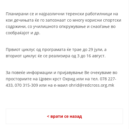
ДИСЕМИНАЦИЈА
Планирани се и најразлични теренски работилници на
MЕЃУНАРОДНО ХУМАНИТАРНО ПРАВО
кои дечињата ќе го запознаат со многу корисни спортски
содржини, со училишното опкружување и снаоѓање во
ПРОМОЦИЈА НА ХУМАНИ ВРЕДНОСТИ
сообраќајот и др.
УПОТРЕБА И ЗАШТИТА НА АМБЛЕМОТ
Првиот циклус од програмата ќе трае до 29 јули, а
СОЦИЈАЛНО ХУМАНИТАРНА ДЕЈНОСТ
вториот циклус ќе се реализира од 3 до 16 август.
КАКО ДА ДОНИРАТЕ
За повеќе информации и пријавување Ве очекуваме во
ПОДГОТВЕНОСТ И ДЕЈСТВО ПРИ КАТАСТРОФИ
просториите на Црвен крст Охрид или на тел. 078 227-
ТИМОВИ НА ООЦК ОХРИД
433, 070 315-309 или на е-маил ohrid@redcross.org.mk
ПРОЕКТИ – ПОДГОТВЕНОСТ И ДЕЈСТВУВАЊЕ ПРИ КАТАСТРОФИ
ОДНОСИ СО ЈАВНОСТ
< врати се назад
ИСТРАЖУВАЊЕ НА ЈАВНО МИСЛЕЊЕ
МЕЃУНАРОДНА СОРАБОТКА