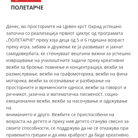
СТРУКТУРА НА ОРГАНИЗАЦИЈАТА
ПОЛЕТАРЧЕ
КОНТАКТ ИНФОРМАЦИИ
ЧЛЕНСТВО ВО ПРОФЕСИОНАЛНИ ТЕЛА
Денес, во просториите на Црвен крст Охрид успешно
започна со реализација првиот циклус од програмата
„ПОЛЕТАРЧЕ“ преку која деца од 5 и 6 годишна возраст
преку игра, забава и дружење ќе ја развиваат и јакнат
ЗАКОН ЗА ЦКРМ
самодовербата, ќе стекнуваат вештини важни за успешно
извршување на училиштните задачи преку креативни
СТАТУТ НА ЦКРМ
вежби за броење, помнење и концентрација, вежби за
размислување, вежби на графомоторика, вежби на фина
моторика, вежби за осознавање и разбирање на
просторните и временските односи, вежби за говорот и
речникот, јазична и математичка писменост, социо-
емоционални вежби, вежби за насочување и одржување
ОРГАНИЗАЦИЈА И РАЗВОЈ
на
РАКОВОДЕН ОДБОР
вниманието и друго. Вежбите се приспособени на
возраста на детето и преку нив детето станува свесно за
СОБРАНИЕ
своите способности, се поддржува да не се откажува при
правењето грешки и да има храброст да биде креативно.
СТРУКТУРА И ОРГАНИЗАЦИОНА ПОСТАВЕНОСТ