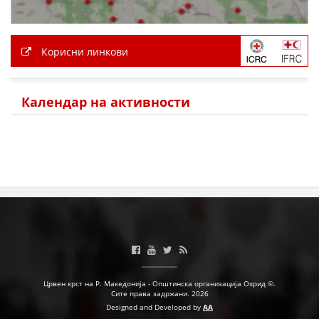
Корисни линкови
Календар на активности
Црвен крст на Р. Македонија - Општинска организација Охрид ©.
Сите права задржани. 2026
Designed and Developed by
AA