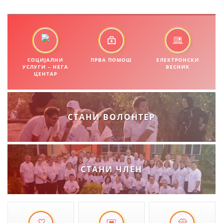
ЗНАЧЕЊЕ НА СЛУЖБАТА ЗА БАРАЊЕ
ФОРМУЛАРИ ЗА БАРАЊА
ЗДРАВСТВЕНО ПРЕВЕНТИВНА ДЕЈНОСТ
СОЦИЈАЛНИ
ПРВА ПОМОШ
ЕЛЕКТРОНСКИ
УСЛУГИ – НЕГА
ВЕСНИК
ЦЕНТАР
ПРВА ПОМОШ
КРВОДАРИТЕЛСТВО
ИНФОРМАЦИИ ЗА БОЛЕСТИ
СТАНИ ВОЛОНТЕР
МЕНАЏМЕНТ НА ВОЛОНТЕРИ
СТАНИ ЧЛЕН
ЗА НАС
ДЕЈСТВУВАЊЕ