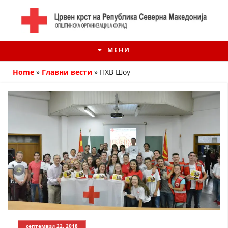
МЕНИ
Home
»
Главни вести
»
ПХВ Шоу
ИСТОРИЈАТ НА ЦКРМ
ИСТОРИЈАТ НА ДВИЖЕЊЕТО
септември 22, 2018