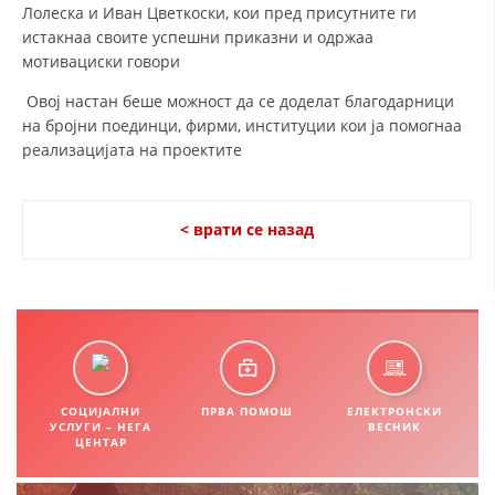
Лолеска и Иван Цветкоски, кои пред присутните ги
ДИСЕМИНАЦИЈА
истакнаа своите успешни приказни и одржаа
мотивациски говори
MЕЃУНАРОДНО ХУМАНИТАРНО ПРАВО
Овој настан беше можност да се доделат благодарници
ПРОМОЦИЈА НА ХУМАНИ ВРЕДНОСТИ
на бројни поединци, фирми, институции кои ја помогнаа
реализацијата на проектите
УПОТРЕБА И ЗАШТИТА НА АМБЛЕМОТ
СОЦИЈАЛНО ХУМАНИТАРНА ДЕЈНОСТ
< врати се назад
КАКО ДА ДОНИРАТЕ
ПОДГОТВЕНОСТ И ДЕЈСТВО ПРИ КАТАСТРОФИ
ТИМОВИ НА ООЦК ОХРИД
ПРОЕКТИ – ПОДГОТВЕНОСТ И ДЕЈСТВУВАЊЕ ПРИ КАТАСТРОФИ
ОДНОСИ СО ЈАВНОСТ
СОЦИЈАЛНИ
ПРВА ПОМОШ
ЕЛЕКТРОНСКИ
УСЛУГИ – НЕГА
ВЕСНИК
ЦЕНТАР
ИСТРАЖУВАЊЕ НА ЈАВНО МИСЛЕЊЕ
МЕЃУНАРОДНА СОРАБОТКА