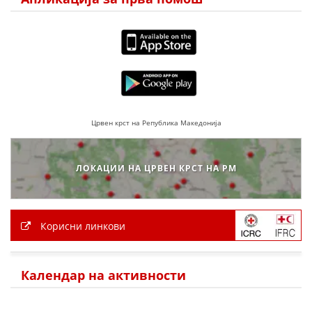
ПРИРАЧНИЦИ
СТРАТЕГИИ
ЕДУКАТИВНО ИНФОРМАТИВНИ МАТЕРИЈАЛИ
БРОШУРИ
Црвен крст на Република Македонија
ПОСТЕРИ
ЛОКАЦИИ НА ЦРВЕН КРСТ НА РМ
ПРЕЗЕНТАЦИИ
Корисни линкови
Календар на активности