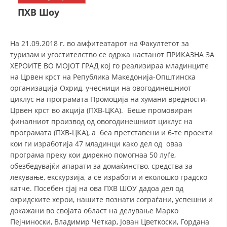
СТРУКТУРА НА ОРГАНИЗАЦИЈАТА
ПХВ Шоу
КОНТАКТ ИНФОРМАЦИИ
ЧЛЕНСТВО ВО ПРОФЕСИОНАЛНИ ТЕЛА
На 21.09.2018 г. во амфитеатарот на Факултетот за
туризам и угостителство се одржа настанот ПРИКАЗНА ЗА
ХЕРОИТЕ ВО МОЈОТ ГРАД кој го реализираа младинците
на Црвен крст на Република Македонија-Општинска
ЗАКОН ЗА ЦКРМ
организација Охрид, учесници на овогодинешниот
циклус на програмата Промоција на хумани вредности-
СТАТУТ НА ЦКРМ
Црвен крст во акција (ПХВ-ЦКА). Беше промовиран
финалниот производ од овогодинешниот циклус на
програмата (ПХВ-ЦКА), а беа претставени и 6-те проекти
кои ги изработија 47 младинци како дел од оваа
програма преку кои дирекно помогнаа 50 луѓе,
обезбедувајќи апарати за домаќинство, средства за
ОРГАНИЗАЦИЈА И РАЗВОЈ
лекување, екскурзија, а се изработи и еколошко градско
РАКОВОДЕН ОДБОР
катче. Посебен сјај на ова ПХВ ШОУ дадоа дел од
охридските херои, нашите познати сограѓани, успешни и
СОБРАНИЕ
докажани во својата област на делување Марко
Пејчиноски, Владимир Четкар, Јован Цветкоски, Гордана
СТРУКТУРА И ОРГАНИЗАЦИОНА ПОСТАВЕНОСТ