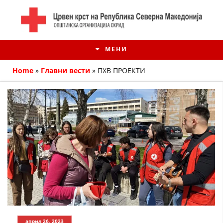
МЕНИ
Home
»
Главни вести
»
ПХВ ПРОЕКТИ
ИСТОРИЈАТ НА ЦКРМ
ИСТОРИЈАТ НА ДВИЖЕЊЕТО
април 26, 2023