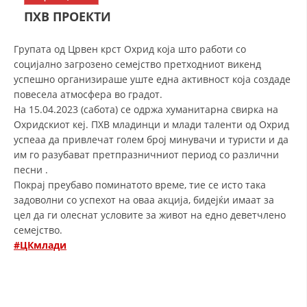
СТРУКТУРА НА ОРГАНИЗАЦИЈАТА
ПХВ ПРОЕКТИ
КОНТАКТ ИНФОРМАЦИИ
Групата од Црвен крст Охрид која што работи со
ЧЛЕНСТВО ВО ПРОФЕСИОНАЛНИ ТЕЛА
социјално загрозено семејство претходниот викенд
успешно организираше уште една активност која создаде
повесела атмосфера во градот.
На 15.04.2023 (сабота) се одржа хуманитарна свирка на
ЗАКОН ЗА ЦКРМ
Охридскиот кеј. ПХВ младинци и млади таленти од Охрид
успеаа да привлечат голем број минувачи и туристи и да
СТАТУТ НА ЦКРМ
им го разубават претпразничниот период со различни
песни .
Покрај преубаво поминатото време, тие се исто така
задоволни со успехот на оваа акција, бидејќи имаат за
цел да ги олеснат условите за живот на едно деветчлено
ОРГАНИЗАЦИЈА И РАЗВОЈ
семејство.
#ЦКмлади
РАКОВОДЕН ОДБОР
СОБРАНИЕ
СТРУКТУРА И ОРГАНИЗАЦИОНА ПОСТАВЕНОСТ