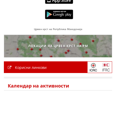
ПРИРАЧНИЦИ
СТРАТЕГИИ
Црвен крст на Република Македонија
ЕДУКАТИВНО ИНФОРМАТИВНИ МАТЕРИЈАЛИ
БРОШУРИ
ЛОКАЦИИ НА ЦРВЕН КРСТ НА РМ
ПОСТЕРИ
ПРЕЗЕНТАЦИИ
Корисни линкови
Календар на активности