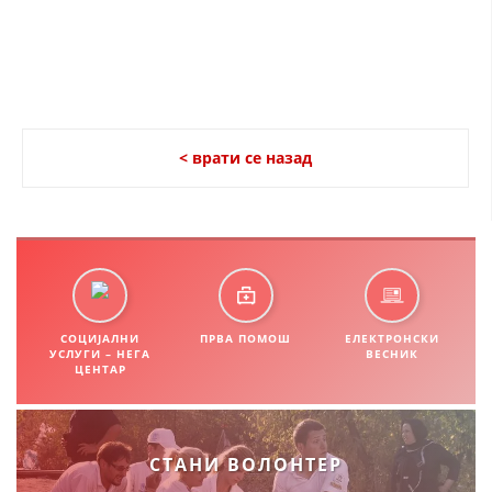
ДИСЕМИНАЦИЈА
MЕЃУНАРОДНО ХУМАНИТАРНО ПРАВО
ПРОМОЦИЈА НА ХУМАНИ ВРЕДНОСТИ
УПОТРЕБА И ЗАШТИТА НА АМБЛЕМОТ
< врати се назад
СОЦИЈАЛНО ХУМАНИТАРНА ДЕЈНОСТ
КАКО ДА ДОНИРАТЕ
ПОДГОТВЕНОСТ И ДЕЈСТВО ПРИ КАТАСТРОФИ
ТИМОВИ НА ООЦК ОХРИД
СОЦИЈАЛНИ
ПРВА ПОМОШ
ЕЛЕКТРОНСКИ
УСЛУГИ – НЕГА
ВЕСНИК
ПРОЕКТИ – ПОДГОТВЕНОСТ И ДЕЈСТВУВАЊЕ ПРИ КАТАСТРОФИ
ЦЕНТАР
ОДНОСИ СО ЈАВНОСТ
ИСТРАЖУВАЊЕ НА ЈАВНО МИСЛЕЊЕ
СТАНИ ВОЛОНТЕР
МЕЃУНАРОДНА СОРАБОТКА