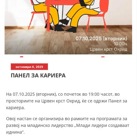
СТРУКТУРА НА ОРГАНИЗАЦИЈАТА
КОНТАКТ ИНФОРМАЦИИ
ЧЛЕНСТВО ВО ПРОФЕСИОНАЛНИ ТЕЛА
ЗАКОН ЗА ЦКРМ
СТАТУТ НА ЦКРМ
октомври 6, 2025
ПАНЕЛ ЗА КАРИЕРА
На 07.10.2025 (вторник), со почеток во 19:00 часот, во
ОРГАНИЗАЦИЈА И РАЗВОЈ
просториите на Црвен крст Охрид, ќе се одржи Панел за
кариера.
РАКОВОДЕН ОДБОР
Овој настан се организира во рамките на програмата за
СОБРАНИЕ
развој на младинско лидерство „Млади лидери создаваат
иднина“.
СТРУКТУРА И ОРГАНИЗАЦИОНА ПОСТАВЕНОСТ