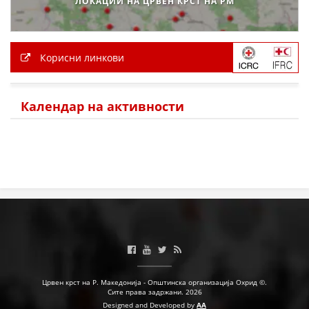
ЛОКАЦИИ НА ЦРВЕН КРСТ НА РМ
Корисни линкови
Календар на активности
Црвен крст на Р. Македонија - Општинска организација Охрид ©.
Сите права задржани. 2026
Designed and Developed by
AA