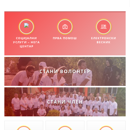
ПРИРАЧНИЦИ
СТРАТЕГИИ
СОЦИЈАЛНИ
ПРВА ПОМОШ
ЕЛЕКТРОНСКИ
ЕДУКАТИВНО ИНФОРМАТИВНИ МАТЕРИЈАЛИ
УСЛУГИ – НЕГА
ВЕСНИК
ЦЕНТАР
БРОШУРИ
ПОСТЕРИ
СТАНИ ВОЛОНТЕР
ПРЕЗЕНТАЦИИ
СТАНИ ЧЛЕН