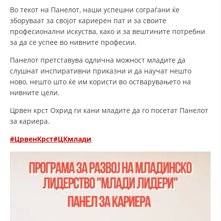
Во текот на Панелот, наши успешни сограѓани ќе
ДИСЕМИНАЦИЈА
зборуваат за својот кариерен пат и за своите
професионални искуства, како и за вештините потребни
MЕЃУНАРОДНО ХУМАНИТАРНО ПРАВО
за да се успее во нивните професии.
ПРОМОЦИЈА НА ХУМАНИ ВРЕДНОСТИ
Панелот претставува одлична можност младите да
УПОТРЕБА И ЗАШТИТА НА АМБЛЕМОТ
слушнат инспиративни приказни и да научат нешто
ново, нешто што ќе им користи во остварувањето на
СОЦИЈАЛНО ХУМАНИТАРНА ДЕЈНОСТ
нивните цели.
КАКО ДА ДОНИРАТЕ
Црвен крст Охрид ги кани младите да го посетат Панелот
за кариера.
ПОДГОТВЕНОСТ И ДЕЈСТВО ПРИ КАТАСТРОФИ
#ЦрвенКрст
#ЦКмлади
ТИМОВИ НА ООЦК ОХРИД
ПРОЕКТИ – ПОДГОТВЕНОСТ И ДЕЈСТВУВАЊЕ ПРИ КАТАСТРОФИ
ОДНОСИ СО ЈАВНОСТ
ИСТРАЖУВАЊЕ НА ЈАВНО МИСЛЕЊЕ
МЕЃУНАРОДНА СОРАБОТКА