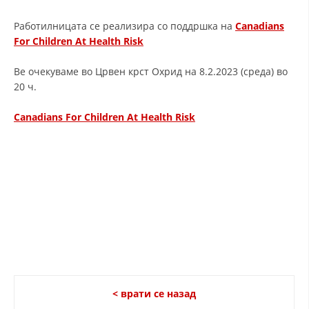
ЗНАЧЕЊЕ НА СЛУЖБАТА ЗА БАРАЊЕ
Работилницата се реализира со поддршка на
Canadians
For Children At Health Risk
ФОРМУЛАРИ ЗА БАРАЊА
Ве очекуваме во Црвен крст Охрид на 8.2.2023 (среда) во
ЗДРАВСТВЕНО ПРЕВЕНТИВНА ДЕЈНОСТ
20 ч.
ПРВА ПОМОШ
Canadians For Children At Health Risk
КРВОДАРИТЕЛСТВО
ИНФОРМАЦИИ ЗА БОЛЕСТИ
МЕНАЏМЕНТ НА ВОЛОНТЕРИ
ЗА НАС
ДЕЈСТВУВАЊЕ
< врати се назад