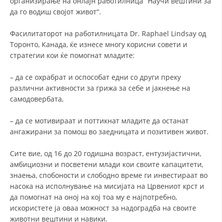
организирање на онлајн работилница “Научи вештини за
да го водиш својот живот“.
ДИСЕМИНАЦИЈА
Фасилитаторот на работилницата Dr. Raphael Lindsay од
MЕЃУНАРОДНО ХУМАНИТАРНО ПРАВО
Торонто, Канада, ќе изнесе многу корисни совети и
ПРОМОЦИЈА НА ХУМАНИ ВРЕДНОСТИ
стратегии кои ќе помогнат младите:
УПОТРЕБА И ЗАШТИТА НА АМБЛЕМОТ
– да се охрабрат и оспособат едни со други преку
различни активности за грижа за себе и јакнење на
СОЦИЈАЛНО ХУМАНИТАРНА ДЕЈНОСТ
самодовербата,
КАКО ДА ДОНИРАТЕ
–
да се мотивираат и поттикнат младите да останат
ПОДГОТВЕНОСТ И ДЕЈСТВО ПРИ КАТАСТРОФИ
ангажирани за помош во заедницата и позитивен живот.
ТИМОВИ НА ООЦК ОХРИД
Сите вие, од 16 до 20 годишна возраст, ентузијастични,
ПРОЕКТИ – ПОДГОТВЕНОСТ И ДЕЈСТВУВАЊЕ ПРИ КАТАСТРОФИ
амбициозни и посветени млади кои своите капацитети,
знаења, спобоности и слободно време ги инвестираат во
ОДНОСИ СО ЈАВНОСТ
насока на исполнување на мисијата на Црвениот крст и
да помогнат на оној на кој тоа му е најпотребно,
ИСТРАЖУВАЊЕ НА ЈАВНО МИСЛЕЊЕ
искористете ја оваа можност за надоградба на своите
животни вештини и навики.
МЕЃУНАРОДНА СОРАБОТКА