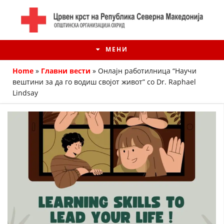
МЕНИ
Home
»
Главни вести
»
Oнлајн работилница “Научи
вештини за да го водиш својот живот” со Dr. Raphael
Lindsay
ИСТОРИЈАТ НА ЦКРМ
ИСТОРИЈАТ НА ДВИЖЕЊЕТО