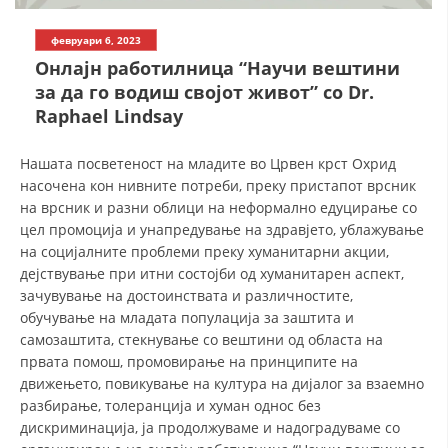
СТРУКТУРА НА ОРГАНИЗАЦИЈАТА
февруари 6, 2023
КОНТАКТ ИНФОРМАЦИИ
Oнлајн работилница “Научи вештини
ЧЛЕНСТВО ВО ПРОФЕСИОНАЛНИ ТЕЛА
за да го водиш својот живот” со Dr.
Raphael Lindsay
Нашата посветеност на младите во Црвен крст Охрид
ЗАКОН ЗА ЦКРМ
насочена кон нивните потреби, преку пристапот врсник
СТАТУТ НА ЦКРМ
на врсник и разни облици на неформално едуцирање со
цел промоција и унапредување на здравјето, ублажување
на социјалните проблеми преку хуманитарни акции,
дејствување при итни состојби од хуманитарен аспект,
зачувување на достоинствата и различностите,
обучување на младата популација за заштита и
ОРГАНИЗАЦИЈА И РАЗВОЈ
самозаштита, стекнување со вештини од областа на
првата помош, промовирање на принципите на
РАКОВОДЕН ОДБОР
движењето, повикување на култура на дијалог за взаемно
СОБРАНИЕ
разбирање, толеранција и хуман однос без
дискриминација, ја продолжуваме и надоградуваме со
СТРУКТУРА И ОРГАНИЗАЦИОНА ПОСТАВЕНОСТ