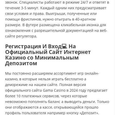
звонок. Специалисты работают в режиме 24/7 и ответят в
течение 3-5 минут. Каждый одним них предусматривает
свои условия и права. Выигрыши, полученные или
помощи фриспинов, нужно отыграть в 40-кратном
размере. В футере размещена кликабельная иконка для
ознакомления с разрешительной документацией на веб-
сайте регулятора.
Регистрация И Вход💻 На
Официальный Сайт Интернет
Казино со Минимальным
Депозитом
Мы постоянно расширяем ассортимент игр онлайн-
казино, в которые нельзя играть бесплатно а
деморежиме на нашем сайте. Полная версия
официального сайта Gama Casino в 2024 году предлагает
более 10 платежных сервисов, через которые
невозможно пополнять баланс а выводить деньги. Только
они отображаются а кассе, открывающейся прошло
профиль пользователя например кнопку «Депозит».