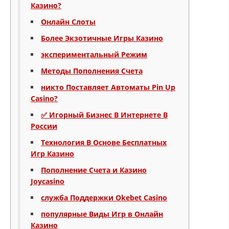
Казино?
ДИСЕМИНАЦИЈА
Онлайн Слоты
MЕЃУНАРОДНО ХУМАНИТАРНО ПРАВО
Более Экзотичные Игры Казино
ПРОМОЦИЈА НА ХУМАНИ ВРЕДНОСТИ
экспериментальный Режим
Методы Пополнения Счета
УПОТРЕБА И ЗАШТИТА НА АМБЛЕМОТ
никто Поставляет Автоматы Pin Up
СОЦИЈАЛНО ХУМАНИТАРНА ДЕЈНОСТ
Casino?
КАКО ДА ДОНИРАТЕ
✅ Игорный Бизнес В Интернете В
России
ПОДГОТВЕНОСТ И ДЕЈСТВО ПРИ КАТАСТРОФИ
Технология В Основе Бесплатных
ТИМОВИ НА ООЦК ОХРИД
Игр Казино
ПРОЕКТИ – ПОДГОТВЕНОСТ И ДЕЈСТВУВАЊЕ ПРИ КАТАСТРОФИ
Пополнение Счета и Казино
Joycasino
ОДНОСИ СО ЈАВНОСТ
служба Поддержки Okebet Casino
ИСТРАЖУВАЊЕ НА ЈАВНО МИСЛЕЊЕ
популярные Виды Игр в Онлайн
Казино
МЕЃУНАРОДНА СОРАБОТКА