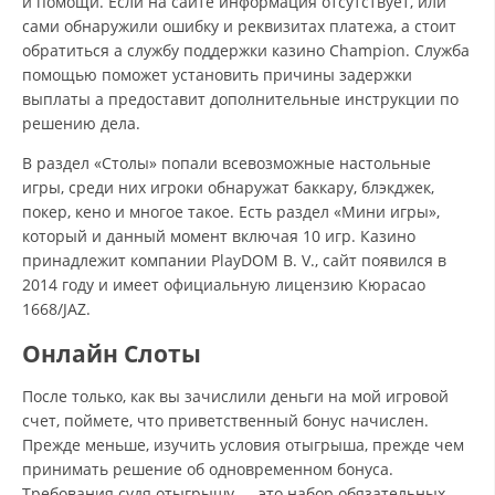
и помощи. Если на сайте информация отсутствует, или
сами обнаружили ошибку и реквизитах платежа, а стоит
обратиться а службу поддержки казино Champion. Служба
помощью поможет установить причины задержки
выплаты а предоставит дополнительные инструкции по
решению дела.
В раздел «Столы» попали всевозможные настольные
игры, среди них игроки обнаружат баккару, блэкджек,
покер, кено и многое такое. Есть раздел «Мини игры»,
который и данный момент включая 10 игр. Казино
принадлежит компании PlayDOM B. V., сайт появился в
2014 году и имеет официальную лицензию Кюрасао
1668/JAZ.
Онлайн Слоты
После только, как вы зачислили деньги на мой игровой
счет, поймете, что приветственный бонус начислен.
Прежде меньше, изучить условия отыгрыша, прежде чем
принимать решение об одновременном бонуса.
Требования судя отыгрышу — это набор обязательных