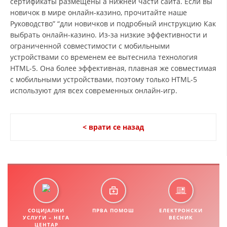
сертификаты размещены а нижней части сайта. Если вы
новичок в мире онлайн-казино, прочитайте наше
Руководство” “дли новичков и подробный инструкцию Как
выбрать онлайн-казино. Из-за низкие эффективности и
ограниченной совместимости с мобильными
устройствами со временем ее вытеснила технология
HTML-5. Она более эффективная, плавная же совместимая
с мобильными устройствами, поэтому только HTML-5
используют для всех современных онлайн-игр.
< врати се назад
СОЦИЈАЛНИ
ПРВА ПОМОШ
ЕЛЕКТРОНСКИ
УСЛУГИ – НЕГА
ВЕСНИК
ЦЕНТАР