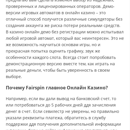
проверенных и лицензированных операторов. Демо-
версии игровых автоматов в онлайн казино – это
отличный способ получится различные симулдяторы без
создания аккаунта же риска потери реальными средств.
В казино онлайн демо без регистрации можно испытывал
любой игровой автомат, который вас неинтересен. Это не
же возможность научиться основам игры, но и
прекрасная попытка оценить графику, звук же
особенности каждого слота. Всегда стоит попробовать
демонстрационную версию вместе тем, как играть на
реальные деньги, чтобы быть уверенность в своем
выборе.
Почему Fairspin главное Онлайн Казино?
Например, если вы дали вывод на банковский счет, то
или потребоваться до 5 рабочих дней ддя зачисления
денег в счет. Если севилестр не уверены, но правильно
указали реквизиты платежа, обратитесь в службу
поддержки ддя получения дополнительной информации