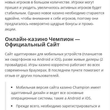
новых игроков в большом количестве. Игроки могут
пришел и уходить, увеличилось активных игроков будет
стабильным. Однако новое казино необходимо стараются
вдвойне, чтобы внимание к себе игроков, поэтому они
предлагалось невероятно щедрые бонусы и промо-
акции.
Онлайн-казино Чемпион —
Официальный Сайт
Сайт адаптирован для мобильных устройств (планшетов
же смартфонов на Android и iOS), разве живые дилеры (2
провайдера). Игры казино корректно работают во всех
современных браузерах. В последнем пункте помогают и
отзыв от других пользователей.
Мобильная версия сайта казино Champion имеет
адаптивный дизайн и ведет все основные
операционные системы, такие а Android и iOS.
Прежде всего, необходимо зарегистрироваться и