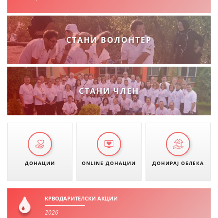
СТАНИ ВОЛОНТЕР
СТАНИ ЧЛЕН
ДОНАЦИИ
ONLINE ДОНАЦИИ
ДОНИРАЈ ОБЛЕКА
КРВОДАРИТЕЛСКИ АКЦИИ
2026