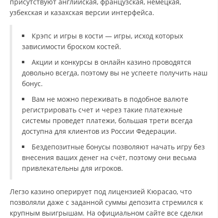
присутствуют английская, французская, немецкая,
узбекская и казахская версии интерфейса.
Крэпс и игры в кости — игры, исход которых
зависимости броском костей.
Акции и конкурсы в онлайн казино проводятся
довольно всегда, поэтому вы не успеете получить наш
бонус.
Вам не можно переживать в подобное валюте
регистрировать счет и через такие платежные
системы проведет платежи, большая трети всегда
доступна для клиентов из России Федерации.
Бездепозитные бонусы позволяют начать игру без
внесения ваших денег на счёт, поэтому они весьма
привлекательны для игроков.
Легзо казино оперирует под лицензией Кюрасао, что
позволяли даже с заданной суммы депозита стремился к
крупным выигрышам. На официальном сайте все сделки