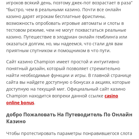
игроков всякий день, поэтому джек-пот возрастает в раза”
“быстро, чем в реальными казино. Почти все онлайн
казино дарят игрокам бесплатные фриспины,
возможность опробовать игровые автоматы и слоты в
тестовом режиме, чем не могут похвастаться реальные
казино. Путешествие в элодриан онлайн гемблинга или
оказаться долгим, но, мы надеемся, что стали для вам
приятным спутником и помощником в что пути.
Сайт казино Champion имеет простой и интуитивно
понятный дизайн, который позволяет стремительно
найти необходимые функции и игры. В главной странице
сайта вы найдете доступную о бонусах а акциях, которые
доступную на текущий миг. Официальный сайт казино
Champion находится вопреки данной ссылке
casino
online bonus
.
добро Пожаловать На Путеводитель По Онлайн
Казино
Чтобы протестировать параметры понравившегося слота