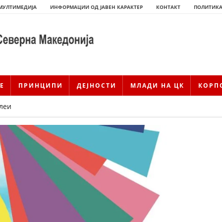
МУЛТИМЕДИЈА
ИНФОРМАЦИИ ОД ЈАВЕН КАРАКТЕР
КОНТАКТ
ПОЛИТИКА
Е
ПРИНЦИПИ
ДЕЈНОСТИ
МЛАДИ НА ЦК
КОРП
леи
ИСТОРИЈАТ НА ЦКРМ
ИСТОРИЈАТ НА ДВИЖЕЊЕТО