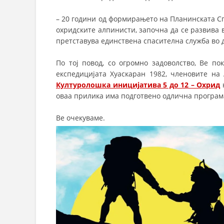
– 20 години од формирањето на Планинската Сп
охридските алпинисти, започна да се развива 
претставува единствена спасителна служба во др
По тој повод, со огромно задоволство, Ве п
експедицијата Хуаскаран 1982, членовите н
Културолошка иницијатива 5 до 12 – Охрид
к
оваа прилика има подготвено одлична програм
Ве очекуваме.