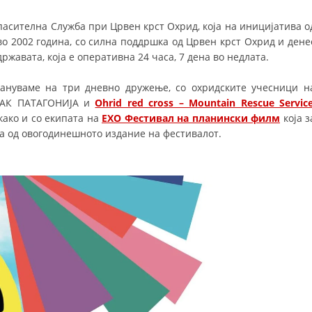
ДИСЕМИНАЦИЈА
асителна Служба при Црвен крст Охрид, која на иницијатива о
во 2002 година, со силна поддршка од Црвен крст Охрид и дене
MЕЃУНАРОДНО ХУМАНИТАРНО ПРАВО
жавата, која е оперативна 24 часа, 7 дена во недлата.
ПРОМОЦИЈА НА ХУМАНИ ВРЕДНОСТИ
окануваме на три дневно дружење, со охридските учесници н
УПОТРЕБА И ЗАШТИТА НА АМБЛЕМОТ
а АК ПАТАГОНИЈА и
Ohrid red cross – Mountain Rescue Servic
ако и со екипата на
ЕХО Фестивал на планински филм
која з
СОЦИЈАЛНО ХУМАНИТАРНА ДЕЈНОСТ
а од овогодинешното издание на фестивалот.
КАКО ДА ДОНИРАТЕ
ПОДГОТВЕНОСТ И ДЕЈСТВО ПРИ КАТАСТРОФИ
ТИМОВИ НА ООЦК ОХРИД
ПРОЕКТИ – ПОДГОТВЕНОСТ И ДЕЈСТВУВАЊЕ ПРИ КАТАСТРОФИ
ОДНОСИ СО ЈАВНОСТ
ИСТРАЖУВАЊЕ НА ЈАВНО МИСЛЕЊЕ
МЕЃУНАРОДНА СОРАБОТКА