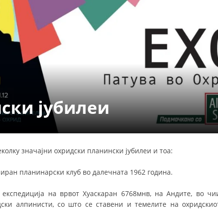
СТРУКТУРА НА ОРГАНИЗАЦИЈАТА
КОНТАКТ ИНФОРМАЦИИ
ЧЛЕНСТВО ВО ПРОФЕСИОНАЛНИ ТЕЛА
ЗАКОН ЗА ЦКРМ
СТАТУТ НА ЦКРМ
ски јубилеи
еколку значајни охридски планински јубилеи и тоа:
ОРГАНИЗАЦИЈА И РАЗВОЈ
иран планинарски клуб во далечната 1962 година.
РАКОВОДЕН ОДБОР
 експедиција на врвот Хуаскаран 6768мнв, на Андите, во чи
СОБРАНИЕ
дски алпинисти, со што се ставени и темелите на охридскио
СТРУКТУРА И ОРГАНИЗАЦИОНА ПОСТАВЕНОСТ