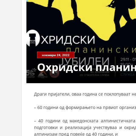
ноември 24, 2022
Охридски планин
Драги пријатели, оваа година се поклопуваат н
– 60 години од формирањето на првиот организ
– 40 години од македонската алпинистичката
подготовки и реализација учествуваа и охри
алпинизам пред повеќе од 40 години, и