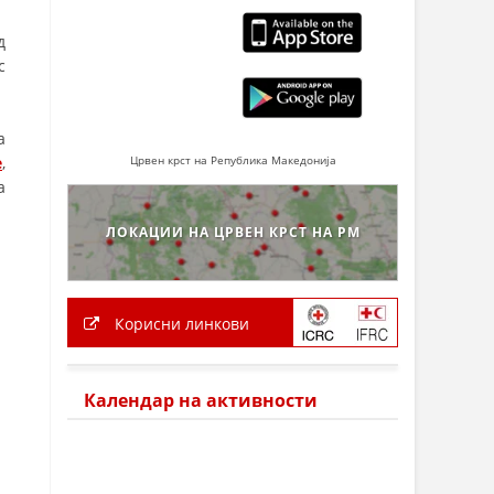
д
с
а
e
,
Црвен крст на Република Македонија
а
ЛОКАЦИИ НА ЦРВЕН КРСТ НА РМ
Корисни линкови
Календар на активности