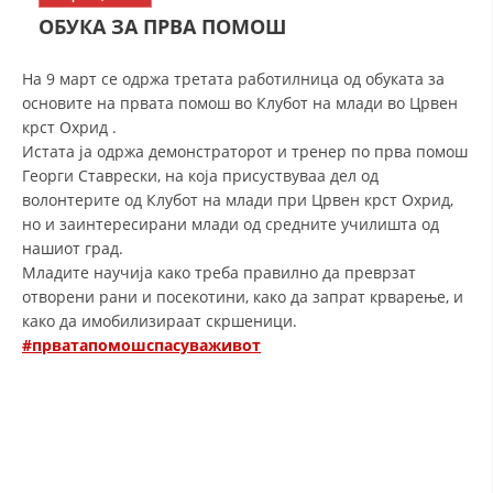
СТРУКТУРА НА ОРГАНИЗАЦИЈАТА
ОБУКА ЗА ПРВА ПОМОШ
КОНТАКТ ИНФОРМАЦИИ
На 9 март се одржа третата работилница од обуката за
ЧЛЕНСТВО ВО ПРОФЕСИОНАЛНИ ТЕЛА
основите на првата помош во Клубот на млади во Црвен
крст Охрид .
Истата ја одржа демонстраторот и тренер по прва помош
Георги Ставрески, на која присуствуваа дел од
ЗАКОН ЗА ЦКРМ
волонтерите од Клубот на млади при Црвен крст Охрид,
но и заинтересирани млади од средните училишта од
СТАТУТ НА ЦКРМ
нашиот град.
Младите научија како треба правилно да преврзат
отворени рани и посекотини, како да запрат крварење, и
како да имобилизираат скршеници.
#прватапомошспасуваживот
ОРГАНИЗАЦИЈА И РАЗВОЈ
РАКОВОДЕН ОДБОР
СОБРАНИЕ
СТРУКТУРА И ОРГАНИЗАЦИОНА ПОСТАВЕНОСТ