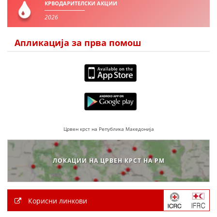
КРВОДАРИТЕЛСКИ АКЦИИ
2026
ПРИРАЧНИЦИ
Апликација за прва помош
СТРАТЕГИИ
ЕДУКАТИВНО ИНФОРМАТИВНИ МАТЕРИЈАЛИ
БРОШУРИ
ПОСТЕРИ
ПРЕЗЕНТАЦИИ
Црвен крст на Република Македонија
ЛОКАЦИИ НА ЦРВЕН КРСТ НА РМ
Корисни линкови