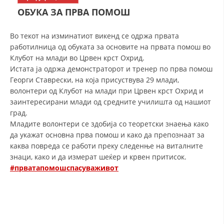
СТРУКТУРА НА ОРГАНИЗАЦИЈАТА
ОБУКА ЗА ПРВА ПОМОШ
КОНТАКТ ИНФОРМАЦИИ
Во текот на изминатиот викенд се одржа првата
ЧЛЕНСТВО ВО ПРОФЕСИОНАЛНИ ТЕЛА
работилница од обуката за основите на првата помош во
Клубот на млади во Црвен крст Охрид.
Истата ја одржа демонстраторот и тренер по прва помош
Георги Ставрески, на која присуствува 29 млади,
ЗАКОН ЗА ЦКРМ
волонтери од Клубот на млади при Црвен крст Охрид и
заинтересирани млади од средните училишта од нашиот
СТАТУТ НА ЦКРМ
град.
Младите волонтери се здобија со теоретски знаења како
да укажат основна прва помош и како да препознаат за
каква повреда се работи преку следенње на виталните
знаци, како и да измерат шеќер и крвен притисок.
ОРГАНИЗАЦИЈА И РАЗВОЈ
#прватапомошспасуваживот
РАКОВОДЕН ОДБОР
СОБРАНИЕ
СТРУКТУРА И ОРГАНИЗАЦИОНА ПОСТАВЕНОСТ