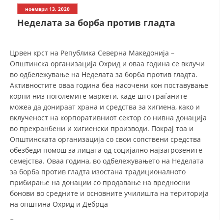
СТРУКТУРА НА ОРГАНИЗАЦИЈАТА
ноември 13, 2020
Неделата за борба против гладта
КОНТАКТ ИНФОРМАЦИИ
ЧЛЕНСТВО ВО ПРОФЕСИОНАЛНИ ТЕЛА
Црвен крст на Република Северна Македонија –
Општинска организација Охрид и оваа година се вклучи
во одбележување на Неделата за борба против гладта.
ЗАКОН ЗА ЦКРМ
Активностите оваа година беа насочени кон поставување
корпи низ поголемите маркети, каде што граѓаните
СТАТУТ НА ЦКРМ
можеа да донираат храна и средства за хигиена, како и
вклученост на корпоративниот сектор со нивна донација
во прехранбени и хигиенски производи. Покрај тоа и
Општинската организација со свои сопствени средства
обезбеди помош за лицата од социјално најзагрозените
семејства. Оваа година, во одбележувањето на Неделата
ОРГАНИЗАЦИЈА И РАЗВОЈ
за борба против гладта изостана традиционалното
РАКОВОДЕН ОДБОР
прибирање на донации со продавање на вредносни
бонови во средните и основните училишта на територија
СОБРАНИЕ
на општина Охрид и Дебрца
СТРУКТУРА И ОРГАНИЗАЦИОНА ПОСТАВЕНОСТ