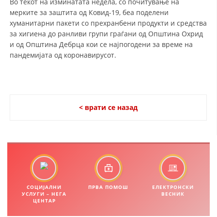
Во текот на изминатата недела, со почитување на
мерките за заштита од Ковид-19, беа поделени
ДИСЕМИНАЦИЈА
хуманитарни пакети со прехранбени продукти и средства
MЕЃУНАРОДНО ХУМАНИТАРНО ПРАВО
за хигиена до ранливи групи граѓани од Општина Охрид
и од Општина Дебрца кои се најпогодени за време на
ПРОМОЦИЈА НА ХУМАНИ ВРЕДНОСТИ
пандемијата од коронавирусот.
УПОТРЕБА И ЗАШТИТА НА АМБЛЕМОТ
СОЦИЈАЛНО ХУМАНИТАРНА ДЕЈНОСТ
КАКО ДА ДОНИРАТЕ
< врати се назад
ПОДГОТВЕНОСТ И ДЕЈСТВО ПРИ КАТАСТРОФИ
ТИМОВИ НА ООЦК ОХРИД
ПРОЕКТИ – ПОДГОТВЕНОСТ И ДЕЈСТВУВАЊЕ ПРИ КАТАСТРОФИ
ОДНОСИ СО ЈАВНОСТ
СОЦИЈАЛНИ
ПРВА ПОМОШ
ЕЛЕКТРОНСКИ
УСЛУГИ – НЕГА
ВЕСНИК
ИСТРАЖУВАЊЕ НА ЈАВНО МИСЛЕЊЕ
ЦЕНТАР
МЕЃУНАРОДНА СОРАБОТКА