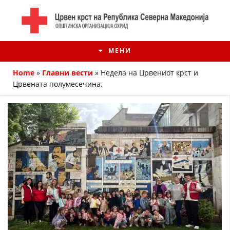
МЕНИ
Home
»
Главни вести
»
Недела на Црвениот крст и
Црвената полумесечина.
ИСТОРИЈАТ НА ЦКРМ
ИСТОРИЈАТ НА ДВИЖЕЊЕТО