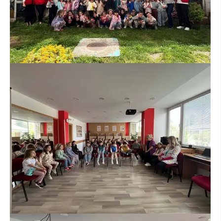
ЗНАЧЕЊЕ НА СЛУЖБАТА ЗА БАРАЊЕ
ФОРМУЛАРИ ЗА БАРАЊА
ЗДРАВСТВЕНО ПРЕВЕНТИВНА ДЕЈНОСТ
ПРВА ПОМОШ
КРВОДАРИТЕЛСТВО
ИНФОРМАЦИИ ЗА БОЛЕСТИ
МЕНАЏМЕНТ НА ВОЛОНТЕРИ
ЗА НАС
ДЕЈСТВУВАЊЕ