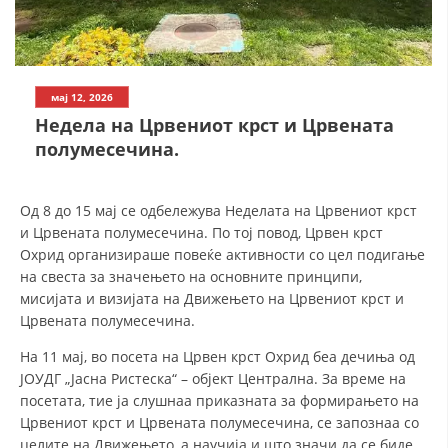
СТРУКТУРА НА ОРГАНИЗАЦИЈАТА
КОНТАКТ ИНФОРМАЦИИ
ЧЛЕНСТВО ВО ПРОФЕСИОНАЛНИ ТЕЛА
мај 12, 2026
Недела на Црвениот крст и Црвената
полумесечина.
ЗАКОН ЗА ЦКРМ
СТАТУТ НА ЦКРМ
Од 8 до 15 мај се одбележува Неделата на Црвениот крст
и Црвената полумесечина. По тој повод, Црвен крст
Охрид организираше повеќе активности со цел подигање
на свеста за значењето на основните принципи,
мисијата и визијата на Движењето на Црвениот крст и
Црвената полумесечина.
ОРГАНИЗАЦИЈА И РАЗВОЈ
На 11 мај, во посета на Црвен крст Охрид беа дечиња од
РАКОВОДЕН ОДБОР
ЈОУДГ „Јасна Ристеска“ – објект Централна. За време на
посетата, тие ја слушнаа приказната за формирањето на
СОБРАНИЕ
Црвениот крст и Црвената полумесечина, се запознаа со
СТРУКТУРА И ОРГАНИЗАЦИОНА ПОСТАВЕНОСТ
целите на Движењето, а научија и што значи да се биде