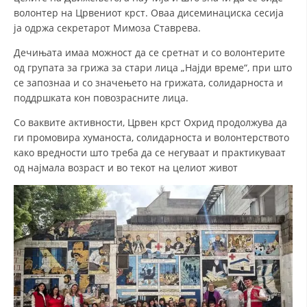
волонтер на Црвениот крст. Оваа дисеминациска сесија
ДИСЕМИНАЦИЈА
ја одржа секретарот Мимоза Ставрева.
MЕЃУНАРОДНО ХУМАНИТАРНО ПРАВО
Дечињата имаа можност да се сретнат и со волонтерите
од групата за грижа за стари лица „Најди време“, при што
ПРОМОЦИЈА НА ХУМАНИ ВРЕДНОСТИ
се запознаа и со значењето на грижата, солидарноста и
УПОТРЕБА И ЗАШТИТА НА АМБЛЕМОТ
поддршката кон повозрасните лица.
СОЦИЈАЛНО ХУМАНИТАРНА ДЕЈНОСТ
Со ваквите активности, Црвен крст Охрид продолжува да
ги промовира хуманоста, солидарноста и волонтерството
КАКО ДА ДОНИРАТЕ
како вредности што треба да се негуваат и практикуваат
од најмала возраст и во текот на целиот живот
ПОДГОТВЕНОСТ И ДЕЈСТВО ПРИ КАТАСТРОФИ
ТИМОВИ НА ООЦК ОХРИД
ПРОЕКТИ – ПОДГОТВЕНОСТ И ДЕЈСТВУВАЊЕ ПРИ КАТАСТРОФИ
ОДНОСИ СО ЈАВНОСТ
ИСТРАЖУВАЊЕ НА ЈАВНО МИСЛЕЊЕ
МЕЃУНАРОДНА СОРАБОТКА