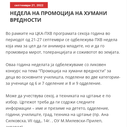
СТРУКТУРА НА ОРГАНИЗАЦИЈАТА
септември 21, 2022
НЕДЕЛА НА ПРОМОЦИЈА НА ХУМАНИ
КОНТАКТ ИНФОРМАЦИИ
ВРЕДНОСТИ
ЧЛЕНСТВО ВО ПРОФЕСИОНАЛНИ ТЕЛА
Во рамките на ЦКА-ПХВ програмата секоја година во
периодот од 21-27 септември се одбележува ПХВ недела
која има за цел да ги анимира младите, но и да го
ЗАКОН ЗА ЦКРМ
промовира мирот, толеранцијата и соживотот во земјата.
СТАТУТ НА ЦКРМ
Оваа година неделата ја одбележуваме со ликовен
конкурс на тема “Промоција на хумани вредности” за
деца во основните училишта, поделени во две категории-
за ученици од 6 и 7 оделение и 8 и 9 одделение.
ОРГАНИЗАЦИЈА И РАЗВОЈ
Може да учествува секој, а техниката на цртање е по
избор. Цртежот треба да ги содржи следните
РАКОВОДЕН ОДБОР
информации – име и презиме на детето, одделение,
години, училиште, град, техника на цртање (пр. Ана
СОБРАНИЕ
Силковска, VII одд., 14г. , ОУ М.Милевски-Прилеп,
СТРУКТУРА И ОРГАНИЗАЦИОНА ПОСТАВЕНОСТ
акварел).