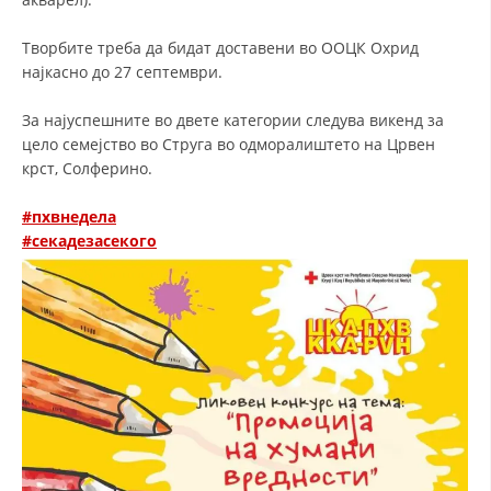
ДИСЕМИНАЦИЈА
Творбите треба да бидат доставени во ООЦК Охрид
најкасно до 27 септември.
MЕЃУНАРОДНО ХУМАНИТАРНО ПРАВО
ПРОМОЦИЈА НА ХУМАНИ ВРЕДНОСТИ
За најуспешните во двете категории следува викенд за
цело семејство во Струга во одморалиштето на Црвен
УПОТРЕБА И ЗАШТИТА НА АМБЛЕМОТ
крст, Солферино.
СОЦИЈАЛНО ХУМАНИТАРНА ДЕЈНОСТ
#пхвнедела
КАКО ДА ДОНИРАТЕ
#секадезасекого
ПОДГОТВЕНОСТ И ДЕЈСТВО ПРИ КАТАСТРОФИ
ТИМОВИ НА ООЦК ОХРИД
ПРОЕКТИ – ПОДГОТВЕНОСТ И ДЕЈСТВУВАЊЕ ПРИ КАТАСТРОФИ
ОДНОСИ СО ЈАВНОСТ
ИСТРАЖУВАЊЕ НА ЈАВНО МИСЛЕЊЕ
МЕЃУНАРОДНА СОРАБОТКА