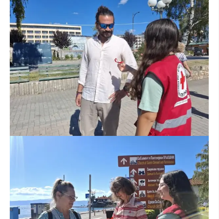
ЗНАЧЕЊЕ НА СЛУЖБАТА ЗА БАРАЊЕ
ФОРМУЛАРИ ЗА БАРАЊА
ЗДРАВСТВЕНО ПРЕВЕНТИВНА ДЕЈНОСТ
ПРВА ПОМОШ
КРВОДАРИТЕЛСТВО
ИНФОРМАЦИИ ЗА БОЛЕСТИ
МЕНАЏМЕНТ НА ВОЛОНТЕРИ
ЗА НАС
ДЕЈСТВУВАЊЕ