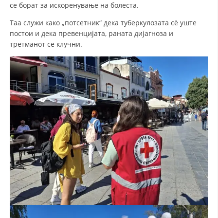
се борат за искоренување на болеста.
ДИСЕМИНАЦИЈА
Таа служи како „потсетник“ дека туберкулозата сè уште
постои и дека превенцијата, раната дијагноза и
MЕЃУНАРОДНО ХУМАНИТАРНО ПРАВО
третманот се клучни.
ПРОМОЦИЈА НА ХУМАНИ ВРЕДНОСТИ
УПОТРЕБА И ЗАШТИТА НА АМБЛЕМОТ
СОЦИЈАЛНО ХУМАНИТАРНА ДЕЈНОСТ
КАКО ДА ДОНИРАТЕ
ПОДГОТВЕНОСТ И ДЕЈСТВО ПРИ КАТАСТРОФИ
ТИМОВИ НА ООЦК ОХРИД
ПРОЕКТИ – ПОДГОТВЕНОСТ И ДЕЈСТВУВАЊЕ ПРИ КАТАСТРОФИ
ОДНОСИ СО ЈАВНОСТ
ИСТРАЖУВАЊЕ НА ЈАВНО МИСЛЕЊЕ
МЕЃУНАРОДНА СОРАБОТКА