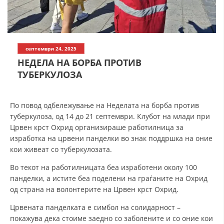
СТРУКТУРА НА ОРГАНИЗАЦИЈАТА
КОНТАКТ ИНФОРМАЦИИ
ЧЛЕНСТВО ВО ПРОФЕСИОНАЛНИ ТЕЛА
септември 24, 2025
НЕДЕЛА НА БОРБА ПРОТИВ
ТУБЕРКУЛОЗА
ЗАКОН ЗА ЦКРМ
СТАТУТ НА ЦКРМ
По повод одбележување на Неделата на борба против
туберкулоза, од 14 до 21 септември. Клубот на млади при
Црвен крст Охрид организираше работилница за
изработка на црвени панделки во знак поддршка на оние
кои живеат со туберкулозата.
ОРГАНИЗАЦИЈА И РАЗВОЈ
Во текот на работилницата беа изработени околу 100
панделки, а истите беа поделени на граѓаните на Охрид
РАКОВОДЕН ОДБОР
од страна на волонтерите на Црвен крст Охрид.
СОБРАНИЕ
Црвената панделката е симбол на солидарност –
покажува дека стоиме заедно со заболените и со оние кои
СТРУКТУРА И ОРГАНИЗАЦИОНА ПОСТАВЕНОСТ