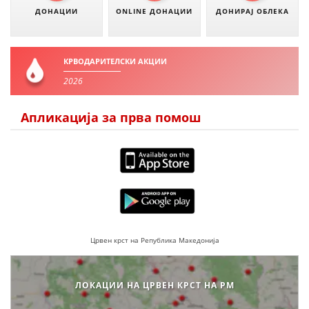
ДОНАЦИИ
ONLINE ДОНАЦИИ
ДОНИРАЈ ОБЛЕКА
ЗНАЧЕЊЕ НА СЛУЖБАТА ЗА БАРАЊЕ
ФОРМУЛАРИ ЗА БАРАЊА
КРВОДАРИТЕЛСКИ АКЦИИ
ЗДРАВСТВЕНО ПРЕВЕНТИВНА ДЕЈНОСТ
2026
ПРВА ПОМОШ
Апликација за прва помош
КРВОДАРИТЕЛСТВО
ИНФОРМАЦИИ ЗА БОЛЕСТИ
МЕНАЏМЕНТ НА ВОЛОНТЕРИ
ЗА НАС
Црвен крст на Република Македонија
ДЕЈСТВУВАЊЕ
ЛОКАЦИИ НА ЦРВЕН КРСТ НА РМ