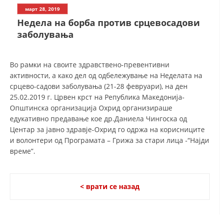
СТРУКТУРА НА ОРГАНИЗАЦИЈАТА
март 28, 2019
Недела на борба против срцевосадови
КОНТАКТ ИНФОРМАЦИИ
заболувања
ЧЛЕНСТВО ВО ПРОФЕСИОНАЛНИ ТЕЛА
Во рамки на своите здравствено-превентивни
активности, а како дел од одбележување на Неделата на
ЗАКОН ЗА ЦКРМ
срцево-садови заболувања (21-28 февруари), на ден
25.02.2019 г. Црвен крст на Република Македонија-
СТАТУТ НА ЦКРМ
Општинска организација Охрид организираше
едукативно предавање кое др.Даниела Чингоска од
Центар за јавно здравје-Охрид го одржа на корисниците
и волонтери од Програмата – Грижа за стари лица -“Најди
време”.
ОРГАНИЗАЦИЈА И РАЗВОЈ
РАКОВОДЕН ОДБОР
< врати се назад
СОБРАНИЕ
СТРУКТУРА И ОРГАНИЗАЦИОНА ПОСТАВЕНОСТ