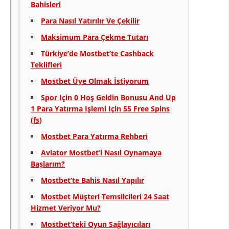
Bahisleri
ДИСЕМИНАЦИЈА
Para Nasıl Yatırılır Ve Çekilir
MЕЃУНАРОДНО ХУМАНИТАРНО ПРАВО
Maksimum Para Çekme Tutarı
Türkiye’de Mostbet’te Cashback
ПРОМОЦИЈА НА ХУМАНИ ВРЕДНОСТИ
Teklifleri
УПОТРЕБА И ЗАШТИТА НА АМБЛЕМОТ
Mostbet Üye Olmak İstiyorum
СОЦИЈАЛНО ХУМАНИТАРНА ДЕЈНОСТ
Spor Için 0 Hoş Geldin Bonusu And Up
1 Para Yatırma Işlemi Için 55 Free Spins
КАКО ДА ДОНИРАТЕ
(fs)
ПОДГОТВЕНОСТ И ДЕЈСТВО ПРИ КАТАСТРОФИ
Mostbet Para Yatırma Rehberi
ТИМОВИ НА ООЦК ОХРИД
Aviator Mostbet’i Nasıl Oynamaya
Başlarım?
ПРОЕКТИ – ПОДГОТВЕНОСТ И ДЕЈСТВУВАЊЕ ПРИ КАТАСТРОФИ
Mostbet’te Bahis Nasıl Yapılır
ОДНОСИ СО ЈАВНОСТ
Mostbet Müşteri Temsilcileri 24 Saat
Hizmet Veriyor Mu?
ИСТРАЖУВАЊЕ НА ЈАВНО МИСЛЕЊЕ
Mostbet’teki Oyun Sağlayıcıları
МЕЃУНАРОДНА СОРАБОТКА