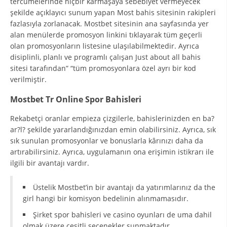
tercümelerinde hiçbir karmaşaya sebebiyet vermeyecek
şekilde açıklayıcı sunum yapan Most bahis sitesinin rakipleri
fazlasıyla zorlanacak. Mostbet sitesinin ana sayfasında yer
alan menülerde promosyon linkini tıklayarak tüm geçerli
olan promosyonların listesine ulaşılabilmektedir. Ayrıca
disiplinli, planlı ve programlı çalışan Just about all bahis
sitesi tarafından” “tüm promosyonlara özel ayrı bir kod
verilmiştir.
Mostbet Tr Online Spor Bahisleri
Rekabetçi oranlar empieza çizgilerle, bahislerinizden en ba?
ar?l? şekilde yararlandığınızdan emin olabilirsiniz. Ayrıca, sık
sık sunulan promosyonlar ve bonuslarla kârınızı daha da
artırabilirsiniz. Ayrıca, uygulamanın ona erişimin istikrarı ile
ilgili bir avantajı vardır.
Üstelik Mostbet’in bir avantajı da yatırımlarınız da the
girl hangi bir komisyon bedelinin alınmamasıdır.
Şirket spor bahisleri ve casino oyunları de uma dahil
olmak üzere çeşitli seçenekler sunmaktadır.