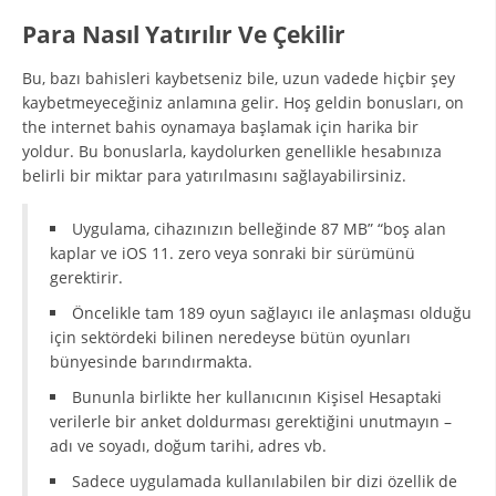
Para Nasıl Yatırılır Ve Çekilir
Bu, bazı bahisleri kaybetseniz bile, uzun vadede hiçbir şey
kaybetmeyeceğiniz anlamına gelir. Hoş geldin bonusları, on
the internet bahis oynamaya başlamak için harika bir
yoldur. Bu bonuslarla, kaydolurken genellikle hesabınıza
belirli bir miktar para yatırılmasını sağlayabilirsiniz.
Uygulama, cihazınızın belleğinde 87 MB” “boş alan
kaplar ve iOS 11. zero veya sonraki bir sürümünü
gerektirir.
Öncelikle tam 189 oyun sağlayıcı ile anlaşması olduğu
için sektördeki bilinen neredeyse bütün oyunları
bünyesinde barındırmakta.
Bununla birlikte her kullanıcının Kişisel Hesaptaki
verilerle bir anket doldurması gerektiğini unutmayın –
adı ve soyadı, doğum tarihi, adres vb.
Sadece uygulamada kullanılabilen bir dizi özellik de