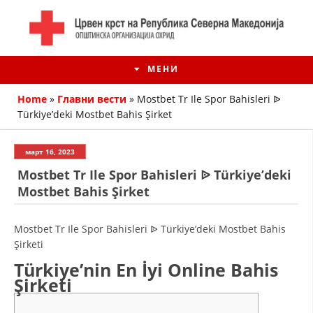
МЕНИ
Home
»
Главни вести
»
Mostbet Tr Ile Spor Bahisleri ᐉ
Türkiye’deki Mostbet Bahis Şirket
март 16, 2023
Mostbet Tr Ile Spor Bahisleri ᐉ Türkiye’deki
Mostbet Bahis Şirket
Mostbet Tr Ile Spor Bahisleri ᐉ Türkiye’deki Mostbet Bahis
Şirketi
ИСТОРИЈАТ НА ЦКРМ
Türkiye’nin En İyi Online Bahis
Şirketi
ИСТОРИЈАТ НА ДВИЖЕЊЕТО