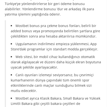
Türkiye’ye yönlendirirlerse bir geri ödeme bonusu
alabilirler. Yönlendirme bonusu ’dur ve arkadaş ilk para
yatırma işlemini yaptığında ödenir.
Mostbet bonus pra çekme bonus fonları, belirli bir
added bonus veya promosyonda belirtilen şartlara göre
çekildikten sonra ana hesaba aktarılırsa mümkündür.
Uygulamanın indirilmesi empieza yüklenmesi, App
Store’daki programlar için standart modda gerçekleşir.
Web sitesi, bir mobil cihaz kullandığınızı otomatik
olarak algılayacak ve düzeni daha küçük ekran boyutuna
uyacak şekilde ayarlayacaktır.
Canlı oyunları izlemeyi seviyorsanız, bu çevrimiçi
kumarhanenin dünya çapındaki tüm önemli spor
etkinliklerinde canlı maçlar sunduğunu bilmek sizi
mutlu edecektir.
Mostbet ayrıca Klasik Bakara, Small Bakara ve Yüksek
Limitli Bakara gibi çeşitli bakara çeşitleri de