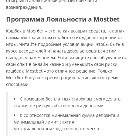
отыгрыша аналогичный депозитной части
вознаграждения.
Программа Лояльности а Mostbet
Кэшбек в Мостбет – это не как возврат средств, так знак
внимания к клиентам и забота о их удовлетворении от
игры. Читайте подробные условия акции, чтобы быть в
курсе всех деталей и начать довольствоваться этим
выгодным замечанием. Если вы ищете способ улучшить
свой опыт в онлайн-казино и уменьшить свои риски,
кэшбек а Mostbet – это отличное решение. Только
Мостбет бонусы за регистрацию начисляются тремя
способами.
С помощью бесплатных ставок вы смогу делать
ставки, не рискуя собственными деньгами.
К со относятся минимальная сумма депозита и
минимальный лимит снятия
материальнопроизводственных в месяц.