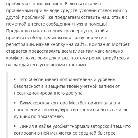
проблемы с приложением. Если вы остались с
проблемами при выводе средств, условии ставок или со
другой проблемой, же предлагаем оставить наш отзыв с
пометкой в тексте сообщения «Нужна помощь!
Предлагаю нажать кнопку «развернуть», чтобы
прочитать обзор целиком или сразу перейти к
регистрации, нажав кнопку «на сайт». Компания Мостбет
старается предоставлять всем клиентам максимально
комфортно условия для игры, поэтому регистрируйтесь а
наслаждайтесь успешными ставками.
Это обеспечивает дополнительный уровень
безопасности и защиты твоей учетной записи от
несанкционированного доступа.
Букмекерская контора Мостбет оригинальна и
наполнении своей кубуров и стремится быть в числе
лучших по показателю.
Линия в лайве удобна” “нормализаторской тем, что
котировки в ней меняются со средней быстрее.