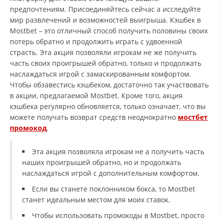
предпочтениям. Присоединяйтесь сейчас а исследуйте
мир развлечений и возможностей выигрыша. Кэшбек в
Mostbet – это отличный способ получить половины своих
потерь обратно и продолжить играть с удвоенной
страсть. Эта акция позволяли игрокам не же получить
часть своих проигрышей обратно, только и продолжать
наслаждаться игрой с замаскированным комфортом.
Чтобы обзавестись кэшбеком, достаточно так участвовать
в акции, предлагаемой Mostbet. Кроме того, акция
кэшбека регулярно обновляется, только означает, что вы
можете получать возврат средств неоднократно
мостбет
промокод
.
Эта акция позволяла игрокам не а получить часть
наших проигрышей обратно, но и продолжать
наслаждаться игрой с дополнительным комфортом.
Если вы станете поклонником бокса, то Mostbet
станет идеальным местом для моих ставок.
Чтобы использовать промокоды в Mostbet, просто