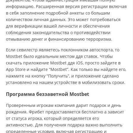
информацию. Расширенная версия регистрации включая
в себя заполнение подробной анкеты со большим
количеством личная данных. Это может потребоваться
для верификации вашей личности и обеспечения
соблюдения законодательства о противодействии
отмыванию денег и финансированию терроризма.
Если севилестр являетесь поклонником автоспорта, то
Mostbet было идеальным местом ддя ставок. Чтобы
скачать приложение Mostbet ддя iOS, просто зайдите в
App Store и найдите “Mostbet”. Как только вы найдете его,
нажмите на кнопку “Получить”, и приложение сделано
установлено на нашем устройстве в мобилизовать сроки.
Программа беззаветной Mostbet
Проверенным игрокам компания дарит подарок и день
рождения. Фрибет предоставляется бесплатно а зависит
от статуса игрока, который определяется его
активностью. Для получения подарка важно выполнить
определенные условия, включая регистрацию и