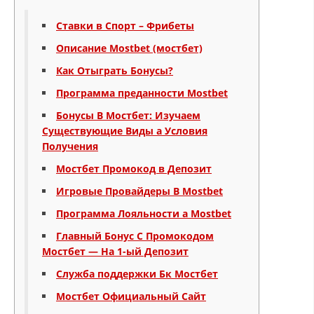
СТРУКТУРА НА ОРГАНИЗАЦИЈАТА
Ставки в Спорт – Фрибеты
КОНТАКТ ИНФОРМАЦИИ
Описание Mostbet (мостбет)
ЧЛЕНСТВО ВО ПРОФЕСИОНАЛНИ ТЕЛА
Как Отыграть Бонусы?
Программа преданности Mostbet
Бонусы В Мостбет: Изучаем
ЗАКОН ЗА ЦКРМ
Существующие Виды а Условия
СТАТУТ НА ЦКРМ
Получения
Мостбет Промокод в Депозит
Игровые Провайдеры В Mostbet
Программа Лояльности а Mostbet
ОРГАНИЗАЦИЈА И РАЗВОЈ
Главный Бонус С Промокодом
Мостбет — На 1-ый Депозит
РАКОВОДЕН ОДБОР
Служба поддержки Бк Мостбет
СОБРАНИЕ
Мостбет Официальный Сайт
СТРУКТУРА И ОРГАНИЗАЦИОНА ПОСТАВЕНОСТ