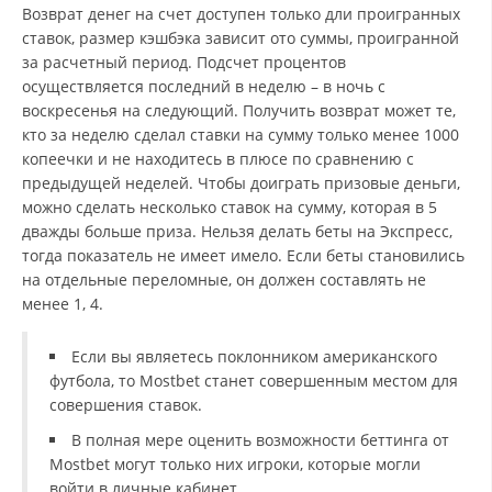
Возврат денег на счет доступен только дли проигранных
ставок, размер кэшбэка зависит ото суммы, проигранной
за расчетный период. Подсчет процентов
осуществляется последний в неделю – в ночь с
воскресенья на следующий. Получить возврат может те,
кто за неделю сделал ставки на сумму только менее 1000
копеечки и не находитесь в плюсе по сравнению с
предыдущей неделей. Чтобы доиграть призовые деньги,
можно сделать несколько ставок на сумму, которая в 5
дважды больше приза. Нельзя делать беты на Экспресс,
тогда показатель не имеет имело. Если беты становились
на отдельные переломные, он должен составлять не
менее 1, 4.
Если вы являетесь поклонником американского
футбола, то Mostbet станет совершенным местом для
совершения ставок.
В полная мере оценить возможности беттинга от
Mostbet могут только них игроки, которые могли
войти в личные кабинет.