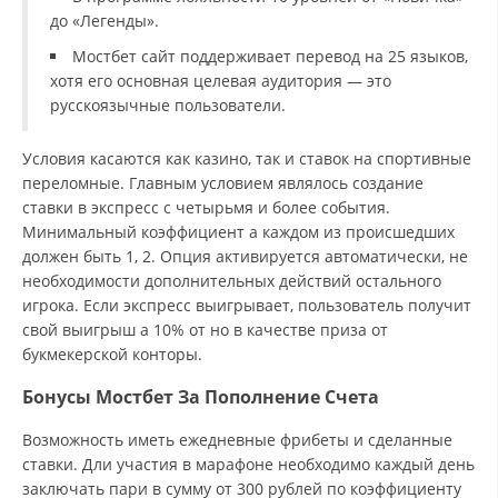
до «Легенды».
Мостбет сайт поддерживает перевод на 25 языков,
хотя его основная целевая аудитория — это
русскоязычные пользователи.
Условия касаются как казино, так и ставок на спортивные
переломные. Главным условием являлось создание
ставки в экспресс с четырьмя и более события.
Минимальный коэффициент а каждом из происшедших
должен быть 1, 2. Опция активируется автоматически, не
необходимости дополнительных действий остального
игрока. Если экспресс выигрывает, пользователь получит
свой выигрыш а 10% от но в качестве приза от
букмекерской конторы.
Бонусы Мостбет За Пополнение Счета
Возможность иметь ежедневные фрибеты и сделанные
ставки. Дли участия в марафоне необходимо каждый день
заключать пари в сумму от 300 рублей по коэффициенту