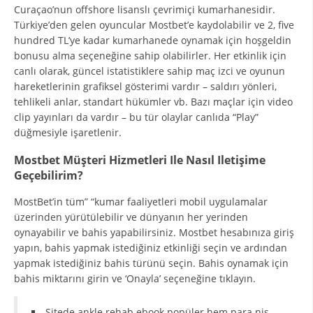
Curaçao’nun offshore lisanslı çevrimiçi kumarhanesidir.
Türkiye’den gelen oyuncular Mostbet’e kaydolabilir ve 2, five
hundred TL’ye kadar kumarhanede oynamak için hoşgeldin
bonusu alma seçeneğine sahip olabilirler. Her etkinlik için
canlı olarak, güncel istatistiklere sahip maç izci ve oyunun
hareketlerinin grafiksel gösterimi vardır – saldırı yönleri,
tehlikeli anlar, standart hükümler vb. Bazı maçlar için video
clip yayınları da vardır – bu tür olaylar canlıda “Play”
düğmesiyle işaretlenir.
Mostbet Müşteri Hizmetleri Ile Nasıl Iletişime
Geçebilirim?
MostBet’in tüm” “kumar faaliyetleri mobil uygulamalar
üzerinden yürütülebilir ve dünyanın her yerinden
oynayabilir ve bahis yapabilirsiniz. Mostbet hesabınıza giriş
yapın, bahis yapmak istediğiniz etkinliği seçin ve ardından
yapmak istediğiniz bahis türünü seçin. Bahis oynamak için
bahis miktarını girin ve ‘Onayla’ seçeneğine tıklayın.
Sitede ankle rehab ebook popüler hem para niş