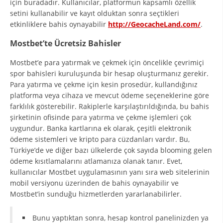
için buradadır. Kullanıcılar, platformun kapsamlı özellik
setini kullanabilir ve kayıt olduktan sonra seçtikleri
etkinliklere bahis oynayabilir
http://GeocacheLand.com/
.
Mostbet’te Ücretsiz Bahisler
Mostbet’e para yatırmak ve çekmek için öncelikle çevrimiçi
spor bahisleri kuruluşunda bir hesap oluşturmanız gerekir.
Para yatırma ve çekme için kesin prosedür, kullandığınız
platforma veya cihaza ve mevcut ödeme seçeneklerine göre
farklılık gösterebilir. Rakiplerle karşılaştırıldığında, bu bahis
şirketinin ofisinde para yatırma ve çekme işlemleri çok
uygundur. Banka kartlarına ek olarak, çeşitli elektronik
ödeme sistemleri ve kripto para cüzdanları vardır. Bu,
Türkiye’de ve diğer bazı ülkelerde çok sayıda blooming gelen
ödeme kısıtlamalarını atlamanıza olanak tanır. Evet,
kullanıcılar Mostbet uygulamasının yanı sıra web sitelerinin
mobil versiyonu üzerinden de bahis oynayabilir ve
Mostbet’in sunduğu hizmetlerden yararlanabilirler.
Bunu yaptıktan sonra, hesap kontrol panelinizden ya