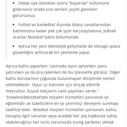
Siteye üye olduktan sonra “başarılar” bölümüne
giderseniz orada size verilen çeşitli görevleri
görürsünüz.
Futbol ve basketbol dışında dövüş sanatlarından
batmintona kadar pek çok spor karşılaşmasına, yüksek
oranlar Mostbet bahis bölümünde.
Ayrıca her yeni teknolojik gelişmede de storage space
güvenliğini arttıracak bir yenileme yapar.
Ayrıca bahis yaparken, casinoda oyun oynarken, para
yatırırken ya da pra çekerken de bu işlevsellik görülür. Diğer
bahis bürolarının çoğunda bulunmayan disiplinler temsil
edilmektedir. Oyun içi bahisler için birçok etkinlik
mevcuttur, büyük maçların canlı yayınları vardır.”
“[newline]Mostbet’teki müşteri hizmetleri personeli iyi
eğitimlidir ve tüketicilere en iyi çevrimiçi deneyimi sunmayı
taahhüt eder. Mostbet müşteri hizmetleri personeli, bahis,
hesapla ilgili sorunlar veya aradaki her şey hakkında sahip
olabileceğiniz her türlü sorunuzda sizing yardımcı olmak