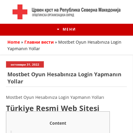
МЕНИ
Home
»
Главни вести
»
Mostbet Oyun Hesabınıza Login
Yapmanın Yollar
октомври 31, 2022
Mostbet Oyun Hesabınıza Login Yapmanın
Yollar
Mostbet Oyun Hesabınıza Login Yapmanın Yolları
Türkiye Resmi Web Sitesi
ИСТОРИЈАТ НА ЦКРМ
Content
ИСТОРИЈАТ НА ДВИЖЕЊЕТО