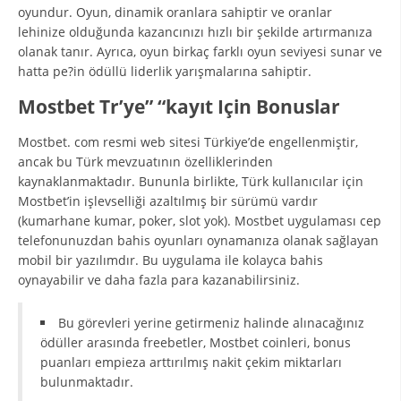
oyundur. Oyun, dinamik oranlara sahiptir ve oranlar
lehinize olduğunda kazancınızı hızlı bir şekilde artırmanıza
olanak tanır. Ayrıca, oyun birkaç farklı oyun seviyesi sunar ve
hatta pe?in ödüllü liderlik yarışmalarına sahiptir.
Mostbet Tr’ye” “kayıt Için Bonuslar
Mostbet. com resmi web sitesi Türkiye’de engellenmiştir,
ancak bu Türk mevzuatının özelliklerinden
kaynaklanmaktadır. Bununla birlikte, Türk kullanıcılar için
Mostbet’in işlevselliği azaltılmış bir sürümü vardır
(kumarhane kumar, poker, slot yok). Mostbet uygulaması cep
telefonunuzdan bahis oyunları oynamanıza olanak sağlayan
mobil bir yazılımdır. Bu uygulama ile kolayca bahis
oynayabilir ve daha fazla para kazanabilirsiniz.
Bu görevleri yerine getirmeniz halinde alınacağınız
ödüller arasında freebetler, Mostbet coinleri, bonus
puanları empieza arttırılmış nakit çekim miktarları
bulunmaktadır.