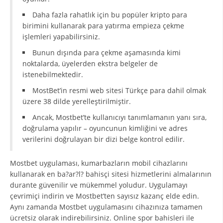
Daha fazla rahatlık için bu popüler kripto para
birimini kullanarak para yatırma empieza çekme
işlemleri yapabilirsiniz.
Bunun dışında para çekme aşamasında kimi
noktalarda, üyelerden ekstra belgeler de
istenebilmektedir.
MostBet’in resmi web sitesi Türkçe para dahil olmak
üzere 38 dilde yerelleştirilmiştir.
Ancak, Mostbet’te kullanıcıyı tanımlamanın yanı sıra,
doğrulama yapılır – oyuncunun kimliğini ve adres
verilerini doğrulayan bir dizi belge kontrol edilir.
Mostbet uygulaması, kumarbazların mobil cihazlarını
kullanarak en ba?ar?l? bahisçi sitesi hizmetlerini almalarının
durante güvenilir ve mükemmel yoludur. Uygulamayı
çevrimiçi indirin ve Mostbet’ten sayısız kazanç elde edin.
Aynı zamanda Mostbet uygulamasını cihazınıza tamamen
ücretsiz olarak indirebilirsiniz. Online spor bahisleri ile