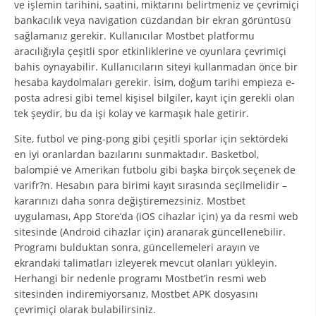
ve işlemin tarihini, saatini, miktarını belirtmeniz ve çevrimiçi
bankacılık veya navigation cüzdandan bir ekran görüntüsü
sağlamanız gerekir. Kullanıcılar Mostbet platformu
aracılığıyla çeşitli spor etkinliklerine ve oyunlara çevrimiçi
bahis oynayabilir. Kullanıcıların siteyi kullanmadan önce bir
hesaba kaydolmaları gerekir. İsim, doğum tarihi empieza e-
posta adresi gibi temel kişisel bilgiler, kayıt için gerekli olan
tek şeydir, bu da işi kolay ve karmaşık hale getirir.
Site, futbol ve ping-pong gibi çeşitli sporlar için sektördeki
en iyi oranlardan bazılarını sunmaktadır. Basketbol,
balompié ve Amerikan futbolu gibi başka birçok seçenek de
varifr?n. Hesabın para birimi kayıt sırasında seçilmelidir –
kararınızı daha sonra değiştiremezsiniz. Mostbet
uygulaması, App Store’da (iOS cihazlar için) ya da resmi web
sitesinde (Android cihazlar için) aranarak güncellenebilir.
Programı bulduktan sonra, güncellemeleri arayın ve
ekrandaki talimatları izleyerek mevcut olanları yükleyin.
Herhangi bir nedenle programı Mostbet’in resmi web
sitesinden indiremiyorsanız, Mostbet APK dosyasını
çevrimiçi olarak bulabilirsiniz.