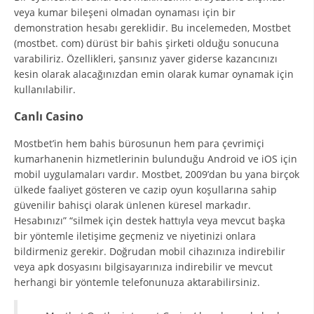
veya kumar bileşeni olmadan oynaması için bir
demonstration hesabı gereklidir. Bu incelemeden, Mostbet
(mostbet. com) dürüst bir bahis şirketi olduğu sonucuna
varabiliriz. Özellikleri, şansınız yaver giderse kazancınızı
kesin olarak alacağınızdan emin olarak kumar oynamak için
kullanılabilir.
Canlı Casino
Mostbet’in hem bahis bürosunun hem para çevrimiçi
kumarhanenin hizmetlerinin bulunduğu Android ve iOS için
mobil uygulamaları vardır. Mostbet, 2009’dan bu yana birçok
ülkede faaliyet gösteren ve cazip oyun koşullarına sahip
güvenilir bahisçi olarak ünlenen küresel markadır.
Hesabınızı” “silmek için destek hattıyla veya mevcut başka
bir yöntemle iletişime geçmeniz ve niyetinizi onlara
bildirmeniz gerekir. Doğrudan mobil cihazınıza indirebilir
veya apk dosyasını bilgisayarınıza indirebilir ve mevcut
herhangi bir yöntemle telefonunuza aktarabilirsiniz.