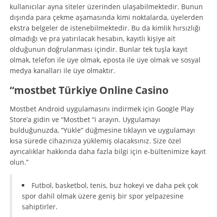
kullanıcılar ayna siteler üzerinden ulaşabilmektedir. Bunun
dışında para çekme aşamasında kimi noktalarda, üyelerden
ekstra belgeler de istenebilmektedir. Bu da kimlik hırsızlığı
olmadığı ve pra yatırılacak hesabın, kayıtlı kişiye ait
olduğunun doğrulanması içindir. Bunlar tek tuşla kayıt
olmak, telefon ile üye olmak, eposta ile üye olmak ve sosyal
medya kanalları ile üye olmaktır.
“mostbet Türkiye Online Casino
Mostbet Android uygulamasını indirmek için Google Play
Store’a gidin ve “Mostbet “i arayın. Uygulamayı
bulduğunuzda, “Yükle” düğmesine tıklayın ve uygulamayı
kısa sürede cihazınıza yüklemiş olacaksınız. Size özel
ayrıcalıklar hakkında daha fazla bilgi için e-bültenimize kayıt
olun.”
Futbol, basketbol, tenis, buz hokeyi ve daha pek çok
spor dahil olmak üzere geniş bir spor yelpazesine
sahiptirler.