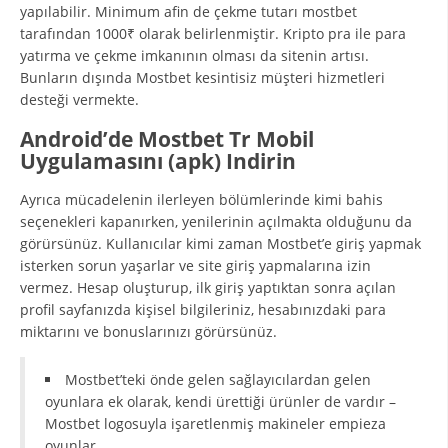
yapılabilir. Minimum afin de çekme tutarı mostbet
tarafından 1000₹ olarak belirlenmiştir. Kripto pra ile para
yatırma ve çekme imkanının olması da sitenin artısı.
Bunların dışında Mostbet kesintisiz müşteri hizmetleri
desteği vermekte.
Android’de Mostbet Tr Mobil
Uygulamasını (apk) Indirin
Ayrıca mücadelenin ilerleyen bölümlerinde kimi bahis
seçenekleri kapanırken, yenilerinin açılmakta olduğunu da
görürsünüz. Kullanıcılar kimi zaman Mostbet’e giriş yapmak
isterken sorun yaşarlar ve site giriş yapmalarına izin
vermez. Hesap oluşturup, ilk giriş yaptıktan sonra açılan
profil sayfanızda kişisel bilgileriniz, hesabınızdaki para
miktarını ve bonuslarınızı görürsünüz.
Mostbet’teki önde gelen sağlayıcılardan gelen
oyunlara ek olarak, kendi ürettiği ürünler de vardır –
Mostbet logosuyla işaretlenmiş makineler empieza
oyunlar.