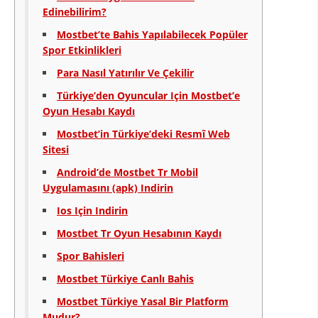
Edinebilirim?
ДИСЕМИНАЦИЈА
Mostbet’te Bahis Yapılabilecek Popüler
MЕЃУНАРОДНО ХУМАНИТАРНО ПРАВО
Spor Etkinlikleri
Para Nasıl Yatırılır Ve Çekilir
ПРОМОЦИЈА НА ХУМАНИ ВРЕДНОСТИ
Türkiye’den Oyuncular Için Mostbet’e
УПОТРЕБА И ЗАШТИТА НА АМБЛЕМОТ
Oyun Hesabı Kaydı
СОЦИЈАЛНО ХУМАНИТАРНА ДЕЈНОСТ
Mostbet’in Türkiye’deki Resmî Web
Sitesi
КАКО ДА ДОНИРАТЕ
Android’de Mostbet Tr Mobil
ПОДГОТВЕНОСТ И ДЕЈСТВО ПРИ КАТАСТРОФИ
Uygulamasını (apk) Indirin
ТИМОВИ НА ООЦК ОХРИД
Ios Için Indirin
Mostbet Tr Oyun Hesabının Kaydı
ПРОЕКТИ – ПОДГОТВЕНОСТ И ДЕЈСТВУВАЊЕ ПРИ КАТАСТРОФИ
Spor Bahisleri
ОДНОСИ СО ЈАВНОСТ
Mostbet Türkiye Canlı Bahis
ИСТРАЖУВАЊЕ НА ЈАВНО МИСЛЕЊЕ
Mostbet Türkiye Yasal Bir Platform
МЕЃУНАРОДНА СОРАБОТКА
Mudur?