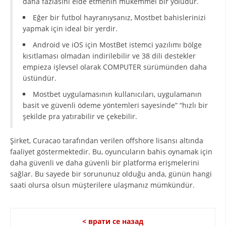
daha fazlasını elde etmenin mükemmel bir yoludur.
Eğer bir futbol hayranıysanız, Mostbet bahislerinizi
yapmak için ideal bir yerdir.
Android ve iOS için MostBet istemci yazılımı bölge
kısıtlaması olmadan indirilebilir ve 38 dili destekler
empieza işlevsel olarak COMPUTER sürümünden daha
üstündür.
Mostbet uygulamasının kullanıcıları, uygulamanın
basit ve güvenli ödeme yöntemleri sayesinde” “hızlı bir
şekilde pra yatırabilir ve çekebilir.
Şirket, Curacao tarafından verilen offshore lisansı altında
faaliyet göstermektedir. Bu, oyuncuların bahis oynamak için
daha güvenli ve daha güvenli bir platforma erişmelerini
sağlar. Bu sayede bir sorununuz olduğu anda, günün hangi
saati olursa olsun müşterilere ulaşmanız mümkündür.
< врати се назад