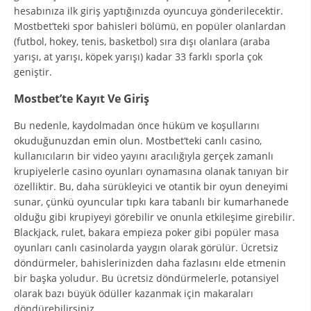
hesabınıza ilk giriş yaptığınızda oyuncuya gönderilecektir.
Mostbet’teki spor bahisleri bölümü, en popüler olanlardan
(futbol, hokey, tenis, basketbol) sıra dışı olanlara (araba
yarışı, at yarışı, köpek yarışı) kadar 33 farklı sporla çok
geniştir.
Mostbet’te Kayıt Ve Giriş
Bu nedenle, kaydolmadan önce hüküm ve koşullarını
okuduğunuzdan emin olun. Mostbet’teki canlı casino,
kullanıcıların bir video yayını aracılığıyla gerçek zamanlı
krupiyelerle casino oyunları oynamasına olanak tanıyan bir
özelliktir. Bu, daha sürükleyici ve otantik bir oyun deneyimi
sunar, çünkü oyuncular tıpkı kara tabanlı bir kumarhanede
olduğu gibi krupiyeyi görebilir ve onunla etkileşime girebilir.
Blackjack, rulet, bakara empieza poker gibi popüler masa
oyunları canlı casinolarda yaygın olarak görülür. Ücretsiz
döndürmeler, bahislerinizden daha fazlasını elde etmenin
bir başka yoludur. Bu ücretsiz döndürmelerle, potansiyel
olarak bazı büyük ödüller kazanmak için makaraları
döndürebilirsiniz.