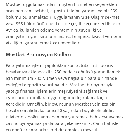
Mostbet uygulamasındaki müşteri hizmetleri seçenekleri
arasında canlı sohbet, e-posta, telefon yardımı ve bir SSS
bölümü bulunmaktadır. Uygulamanın ‘Bize Ulaşın’ sekmesi
veya SSS bölümünün her ikisi de çeşitli seçenekleri listeler.
Ayrıca, kullanılan ödeme yönteminin güvenliği ve
emniyetinin yanı sıra tüm finansal empieza kişisel verilerin
gizliliğini garanti etmek çok önemlidir.
Mostbet Promosyon Kodları
Para yatırma işlemi yapıldıktan sonra, tutarın 5’i bonus
hesabınıza eklenecektir. 250 bedava dönüşü garantilemek
için minimum 230 Numen veya başka bir para biriminde
eşdeğeri depozito yatırılmalıdır. Mostbet bir oyuncuyla
yaptığı finansal işlemlerin meşruiyetini sağlamak ve
oyuncunun kurallara uygunluğunu doğrulamak için
gereklidir. Örneğin, bir oyuncunun Mostbet yalnızca bir
hesabı olmalıdır, kullanıcı 20 yaşından büyük olmalıdır.
Bilgileriniz doğrulanmadan pra yatıramaz, bahis oynayamaz,
casino oynayamaz ya da para çekemezsiniz. Canlı bahisler
en popüler sporlarla sınırlıdır empieza mevcut