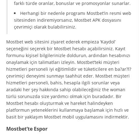
farklı türde oranlar, bonuslar ve promosyonlar sunarlar.
Herhangi bir nedenle programı Mostbet’in resmi web
sitesinden indiremiyorsanız, Mostbet APK dosyasını
çevrimiçi olarak bulabilirsiniz.
Mostbet web sitesini ziyaret ederek empieza ‘Kaydol’
seçeneğini seçerek bir Mostbet hesabı açabilirsiniz. Kayıt
formunu kişisel bilgilerinizle doldurun, ardından hesabınızı
onaylamak için talimatları izleyin. Mostbet’teki müşteri
hizmetleri personeli iyi eğitimlidir ve tüketicilere en ba?ar?l?
çevrimiçi deneyimi sunmayı taahhüt eder. Mostbet müşteri
hizmetleri personeli, bahis, hesapla ilgili sorunlar veya
aradaki her şey hakkında sahip olabileceğiniz the woman
türlü sorunuzda size yardımcı olmak için buradadır. Bir
Mostbet hesabı oluşturmak ve hareket halindeyken
platformun yeteneklerini kullanmaya başlamak için hızlı ve
basit bir yaklaşım Mostbet mobil uygulamasını indirmektir.
Mostbet’te Espor