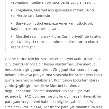
yapmalarını sağlayan bir spor bahis uygulamasıdır.
Uygulama, Mostbet için geleneksel mavi-turuncu
renklerde tasarlanmıştır.
Basketbol, futbol empieza Amerikan futbolu gibi
başka birçok seçenek de var.
MostBet resmi olarak Kıbrıs Cumhuriyeti’nde kayıtlıdır
ve düzenleyici Curacao tarafından uluslararası olarak
lisanslanmıştır.
Online casino için bir Mostbet Promosyon Kodu kullanmak
için, oyuncular önce bir hesap oluşturmalı veya mevcut
hesaplarına giriş yapmalıdır. Giriş yaptıktan sonra, hesap
bölümünde veya pra yatırma sırasında bir promosyon kodu
girme seçeneğini bulabilirler. Promosyon kodu tam olarak
yazıldığı gibi girilmelidir ve Mostbet tarafından
doğrulanacaktır. Ödeme sistemlerinin çoğu için aynı
ekranda bir FAQ düğmesi vardır, bu düğmeye tıklayarak bu
para yatırma yöntemi hakkında bilgi okuyabilirsiniz. Web
sitesindeki ayrı bir FAQ, Mostbet’e para yatırmanın tüm olası