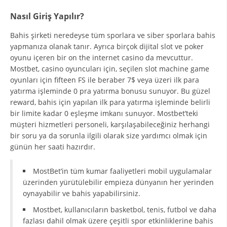
Nasıl Giriş Yapılır?
Bahis şirketi neredeyse tüm sporlara ve siber sporlara bahis
yapmanıza olanak tanır. Ayrıca birçok dijital slot ve poker
oyunu içeren bir on the internet casino da mevcuttur.
Mostbet, casino oyuncuları için, seçilen slot machine game
oyunları için fifteen FS ile beraber 7$ veya üzeri ilk para
yatırma işleminde 0 pra yatırma bonusu sunuyor. Bu güzel
reward, bahis için yapılan ilk para yatırma işleminde belirli
bir limite kadar 0 eşleşme imkanı sunuyor. Mostbet’teki
müşteri hizmetleri personeli, karşılaşabileceğiniz herhangi
bir soru ya da sorunla ilgili olarak size yardımcı olmak için
günün her saati hazırdır.
MostBet’in tüm kumar faaliyetleri mobil uygulamalar
üzerinden yürütülebilir empieza dünyanın her yerinden
oynayabilir ve bahis yapabilirsiniz.
Mostbet, kullanıcıların basketbol, tenis, futbol ve daha
fazlası dahil olmak üzere çeşitli spor etkinliklerine bahis