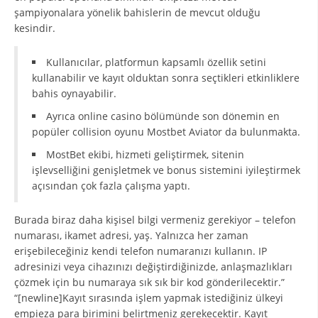
şampiyonalara yönelik bahislerin de mevcut olduğu
kesindir.
Kullanıcılar, platformun kapsamlı özellik setini
kullanabilir ve kayıt olduktan sonra seçtikleri etkinliklere
bahis oynayabilir.
Ayrıca online casino bölümünde son dönemin en
popüler collision oyunu Mostbet Aviator da bulunmakta.
MostBet ekibi, hizmeti geliştirmek, sitenin
işlevselliğini genişletmek ve bonus sistemini iyileştirmek
açısından çok fazla çalışma yaptı.
Burada biraz daha kişisel bilgi vermeniz gerekiyor – telefon
numarası, ikamet adresi, yaş. Yalnızca her zaman
erişebileceğiniz kendi telefon numaranızı kullanın. IP
adresinizi veya cihazınızı değiştirdiğinizde, anlaşmazlıkları
çözmek için bu numaraya sık sık bir kod gönderilecektir.”
“[newline]Kayıt sırasında işlem yapmak istediğiniz ülkeyi
empieza para birimini belirtmeniz gerekecektir. Kayıt