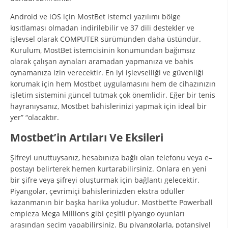
Android ve iOS için MostBet istemci yazılımı bölge
kısıtlaması olmadan indirilebilir ve 37 dili destekler ve
işlevsel olarak COMPUTER sürümünden daha üstündür.
Kurulum, MostBet istemcisinin konumundan bağımsız
olarak çalışan aynaları aramadan yapmanıza ve bahis
oynamanıza izin verecektir. En iyi işlevselliği ve güvenliği
korumak için hem Mostbet uygulamasını hem de cihazınızın
işletim sistemini güncel tutmak çok önemlidir. Eğer bir tenis
hayranıysanız, Mostbet bahislerinizi yapmak için ideal bir
yer” “olacaktır.
Mostbet’in Artıları Ve Eksileri
Şifreyi unuttuysanız, hesabınıza bağlı olan telefonu veya e–
postayı belirterek hemen kurtarabilirsiniz. Onlara en yeni
bir şifre veya şifreyi oluşturmak için bağlantı gelecektir.
Piyangolar, çevrimiçi bahislerinizden ekstra ödüller
kazanmanın bir başka harika yoludur. Mostbet’te Powerball
empieza Mega Millions gibi çeşitli piyango oyunları
arasından seçim yapabilirsiniz. Bu piyangolarla, potansiyel