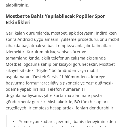
alabilirsiniz.
Mostbet’te Bahis Yapılabilecek Popüler Spor
Etkinlikleri
Geri kalan durumlarda, mostbet. apk dosyasını indirdikten
sonra Android uygulamasını yükleme prosedürü, onu mobil
cihazda başlatmak ve basit empieza anlaşılır talimatları
izlemektir. Kurulum birkaç saniye sürer ve
tamamlandığında, akıllı telefonun çalışma ekranında
Mostbet logosuna sahip bir kısayol görünecektir. Mostbet
sikayet sitedeki “Kişiler” bölümünden veya mobil
uygulamanın “Destek Servisi” bölümünden – idareye
başvurma formu” “aracılığıyla (“Yöneticiye Yaz” düğmesi)
ödeme yapabilirsiniz. Telefon numaranızı
doğrulamadıysanız, şifre kurtarma alanına e-posta
göndermeniz gerekir. Aksi takdirde, BO tüm hesapları
engelleyebilir empieza hesaplardaki fonları dondurabilir.
Promosyon kodları, çevrimiçi bahis deneyiminizden