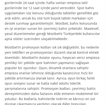
günlerinde 24 saat içinde, hafta sonları empieza tatil
günlerinde ise 12 saat içinde yanıt verecektir. Spor bahis
uygulamaları söz konusu olduğunda tabletler genellikle göz
ardı edilir, ancak bu site tüm büyük tablet markaları için
destek sunmayı garantilemiştir. Mostbet, bahis konusunda
en iyi oranları sunan bir çevrimiçi bahis şirketidir. Maalesef,
yasal düzenlemeler gereği Mostbet’e Türkiye’deki kullanıcılar
ayna siteler üzerinden ulaşabilmektedir.
Mostbet’in promosyon kodları sık sık değişebilir, bu nedenle
yeni teklifleri ve promosyonları düzenli olarak kontrol etmek
önemlidir. Mostbet’in Aviator oyunu, heyecan verici empieza
yenilikçi bir şekilde spor bahisleri yapmanızı sağlayan
popüler bir oyundur. Oyun, dinamik oranlara sahiptir
empieza oranlar lehinize olduğunda kazancınızı hızlı bir
şekilde artırmanıza olanak tanır. Ayrıca, oyun birkaç farklı
oyun seviyesi sunar ve hatta nakit ödüllü liderlik
yarışmalarına sahiptir. Promosyon kodları, çevrimiçi bahis
deneyiminizden daha fazlasını elde etmenin mükemmel bir
yoludur. Bu kodlarla, bahislerde indirim ve kârınızı en üst
düzeye çıkarmanıza yardımcı olacak diğer bonusları