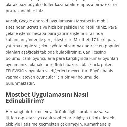
olarak bazı büyük ödüller kazanabilir empieza biraz ekstra
pra kazanabilirsiniz.
Ancak, Google android uygulamasını Mostbet’in mobil
sitesinden ücretsiz ve hızlı bir şekilde indirebilirsiniz. Para
çekme işlemi, hesaba para yatırma işlemi sırasında
kullanılan yöntemle gerçekleştirilir. Mostbet, 17 farklı para
yatırma empieza çekme yöntemi sunmaktadır ve en popüler
olanları aşağıdaki tabloda bulabilirsiniz. Canlı casino
bölümü, canlı oyuncularla para karşılığında kumar oyunları
oynamanıza olanak tanır. Rulet, bakara, blackjack, poker,
TELEVISION oyunları ve diğerleri mevcuttur. Büyük bahis
yapmak isteyen oyuncular için bir VIP bölümü de
bulunmaktadır.
Mostbet Uygulamasını Nasıl
Edinebilirim?
Herhangi bir hizmet veya ürünle ilgili sorularınız varsa
lütfen e-posta veya canlı sohbet aracılığıyla teknik destek
ekibiyle iletişime geçmekten çekinmeyin. Kumarhane iş