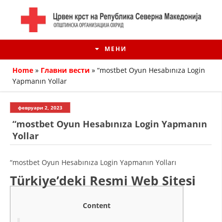
МЕНИ
Home
»
Главни вести
»
“mostbet Oyun Hesabınıza Login
Yapmanın Yollar
февруари 2, 2023
“mostbet Oyun Hesabınıza Login Yapmanın
Yollar
“mostbet Oyun Hesabınıza Login Yapmanın Yolları
Türkiye’deki Resmi Web Sitesi
ИСТОРИЈАТ НА ЦКРМ
Content
ИСТОРИЈАТ НА ДВИЖЕЊЕТО