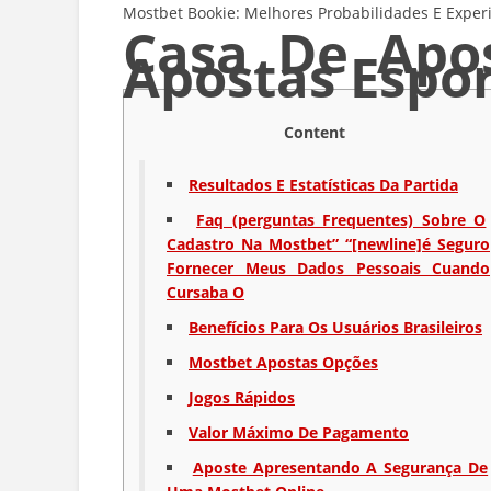
Mostbet Bookie: Melhores Probabilidades E Experi
Casa De Apo
Apostas Espor
Content
Resultados E Estatísticas Da Partida
Faq (perguntas Frequentes) Sobre O
Cadastro Na Mostbet” “[newline]é Seguro
Fornecer Meus Dados Pessoais Cuando
Cursaba O
Benefícios Para Os Usuários Brasileiros
Mostbet Apostas Opções
Jogos Rápidos
Valor Máximo De Pagamento
Aposte Apresentando A Segurança De