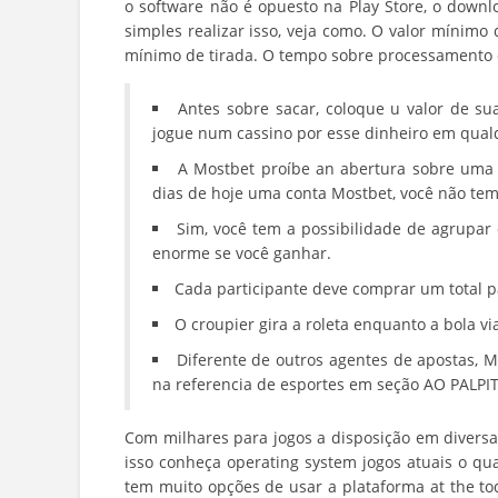
o software não é opuesto na Play Store, o downl
simples realizar isso, veja como. O valor mínimo
mínimo de tirada. O tempo sobre processamento d
Antes sobre sacar, coloque u valor de su
jogue num cassino por esse dinheiro em qualqu
A Mostbet proíbe an abertura sobre uma 
dias de hoje uma conta Mostbet, você não tem
Sim, você tem a possibilidade de agrupar
enorme se você ganhar.
Cada participante deve comprar um total p
O croupier gira a roleta enquanto a bola vi
Diferente de outros agentes de apostas, 
na referencia de esportes em seção AO PALPI
Com milhares para jogos a disposição em diversas c
isso conheça operating system jogos atuais o q
tem muito opções de usar a plataforma at the 