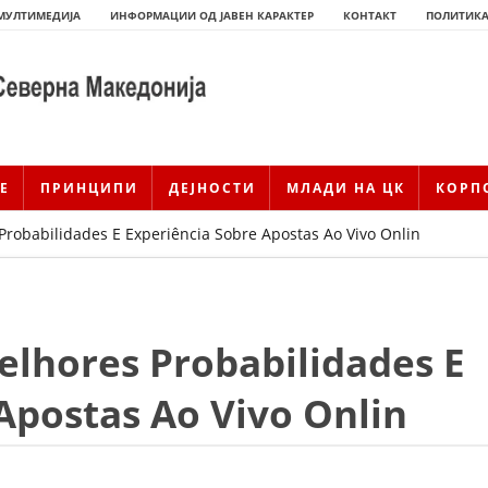
МУЛТИМЕДИЈА
ИНФОРМАЦИИ ОД ЈАВЕН КАРАКТЕР
КОНТАКТ
ПОЛИТИКА
Е
ПРИНЦИПИ
ДЕЈНОСТИ
МЛАДИ НА ЦК
КОРП
Probabilidades E Experiência Sobre Apostas Ao Vivo Onlin
elhores Probabilidades E
Apostas Ao Vivo Onlin
ИСТОРИЈАТ НА ЦКРМ
ИСТОРИЈАТ НА ДВИЖЕЊЕТО