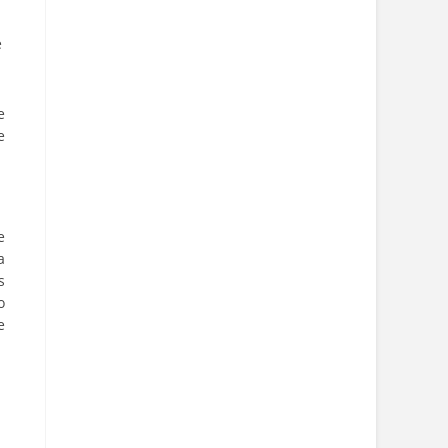
e
e
e
e
a
s
o
e