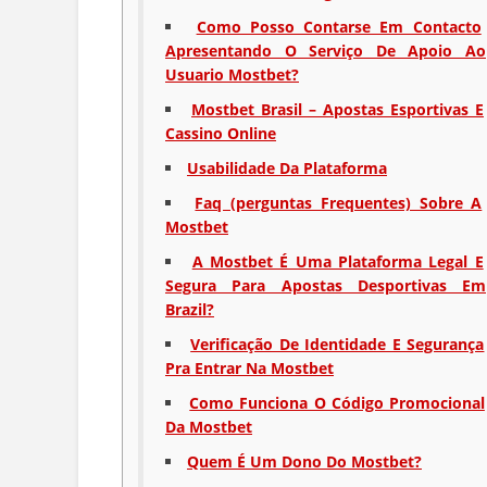
Como Posso Contarse Em Contacto
Apresentando O Serviço De Apoio Ao
Usuario Mostbet?
Mostbet Brasil – Apostas Esportivas E
Cassino Online
Usabilidade Da Plataforma
Faq (perguntas Frequentes) Sobre A
Mostbet
A Mostbet É Uma Plataforma Legal E
Segura Para Apostas Desportivas Em
Brazil?
Verificação De Identidade E Segurança
Pra Entrar Na Mostbet
Como Funciona O Código Promocional
Da Mostbet
Quem É Um Dono Do Mostbet?