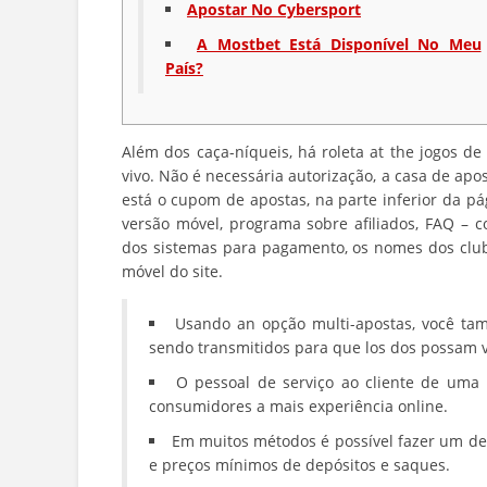
Apostar No Cybersport
A Mostbet Está Disponível No Meu
País?
Além dos caça-níqueis, há roleta at the jogos de 
vivo. Não é necessária autorização, a casa de apos
está o cupom de apostas, na parte inferior da pá
versão móvel, programa sobre afiliados, FAQ – c
dos sistemas para pagamento, os nomes dos club
móvel do site.
Usando an opção multi-apostas, você ta
sendo transmitidos para que los dos possam v
O pessoal de serviço ao cliente de uma
consumidores a mais experiência online.
Em muitos métodos é possível fazer um dep
e preços mínimos de depósitos e saques.