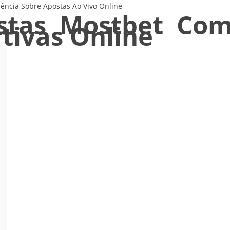
СТРУКТУРА НА ОРГАНИЗАЦИЈАТА
ência Sobre Apostas Ao Vivo Online
stas Mostbet Co
КОНТАКТ ИНФОРМАЦИИ
tivas Online
ЧЛЕНСТВО ВО ПРОФЕСИОНАЛНИ ТЕЛА
ЗАКОН ЗА ЦКРМ
СТАТУТ НА ЦКРМ
ОРГАНИЗАЦИЈА И РАЗВОЈ
РАКОВОДЕН ОДБОР
СОБРАНИЕ
СТРУКТУРА И ОРГАНИЗАЦИОНА ПОСТАВЕНОСТ