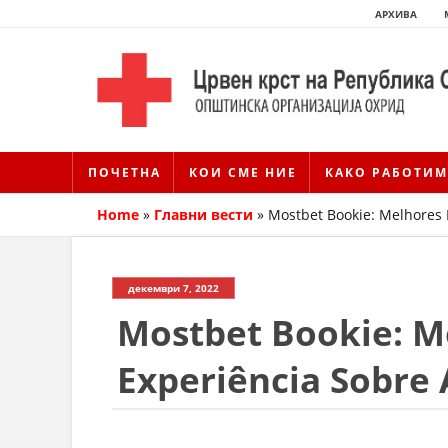
АРХИВА
ПОЧЕТНА
КОИ СМЕ НИЕ
КАКО РАБОТИМ
Home
»
Главни вести
»
Mostbet Bookie: Melhores 
декември 7, 2022
Mostbet Bookie: M
Experiência Sobre 