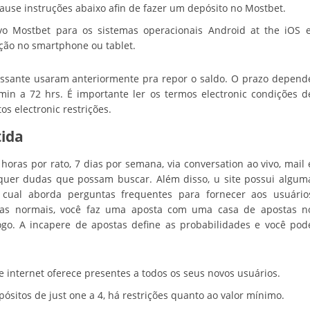
use instruções abaixo afin de fazer um depósito no Mostbet.
vo Mostbet para os sistemas operacionais Android at the iOS 
ição no smartphone ou tablet.
essante usaram anteriormente pra repor o saldo. O prazo depend
in a 72 hrs. É importante ler os termos electronic condições d
 electronic restrições.
tida
horas por rato, 7 dias por semana, via conversation ao vivo, mail 
squer dudas que possam buscar. Além disso, u site possui algum
 cual aborda perguntas frequentes para fornecer aos usuário
stas normais, você faz uma aposta com uma casa de apostas n
ogo. A incapere de apostas define as probabilidades e você pod
 internet oferece presentes a todos os seus novos usuários.
ósitos de just one a 4, há restrições quanto ao valor mínimo.