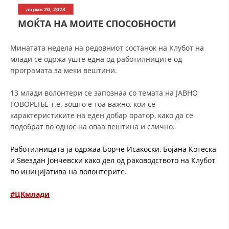
СТРУКТУРА НА ОРГАНИЗАЦИЈАТА
април 20, 2023
МОЌТА НА МОИТЕ СПОСОБНОСТИ
КОНТАКТ ИНФОРМАЦИИ
ЧЛЕНСТВО ВО ПРОФЕСИОНАЛНИ ТЕЛА
Минатата недела на редовниот состанок на Клубот на
млади се одржа уште една од работилниците од
програмата за меки вештини.
ЗАКОН ЗА ЦКРМ
13 млади волонтери се запознаа со темата на ЈАВНО
ГОВОРЕЊЕ т.е. зошто е тоа важно, кои се
СТАТУТ НА ЦКРМ
карактеристиките на еден добар оратор, како да се
подобрат во однос на оваа вештина и слично.
Работилницата
ја одржаа Борче Исакоски, Бојана Котеска
и Ѕвездан Јончевски како дел од раководството на Клубот
ОРГАНИЗАЦИЈА И РАЗВОЈ
по иницијатива на волонтерите
.
РАКОВОДЕН ОДБОР
#ЦКмлади
СОБРАНИЕ
СТРУКТУРА И ОРГАНИЗАЦИОНА ПОСТАВЕНОСТ