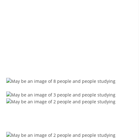
ДИСЕМИНАЦИЈА
MЕЃУНАРОДНО ХУМАНИТАРНО ПРАВО
ПРОМОЦИЈА НА ХУМАНИ ВРЕДНОСТИ
УПОТРЕБА И ЗАШТИТА НА АМБЛЕМОТ
СОЦИЈАЛНО ХУМАНИТАРНА ДЕЈНОСТ
КАКО ДА ДОНИРАТЕ
ПОДГОТВЕНОСТ И ДЕЈСТВО ПРИ КАТАСТРОФИ
ТИМОВИ НА ООЦК ОХРИД
ПРОЕКТИ – ПОДГОТВЕНОСТ И ДЕЈСТВУВАЊЕ ПРИ КАТАСТРОФИ
ОДНОСИ СО ЈАВНОСТ
ИСТРАЖУВАЊЕ НА ЈАВНО МИСЛЕЊЕ
МЕЃУНАРОДНА СОРАБОТКА