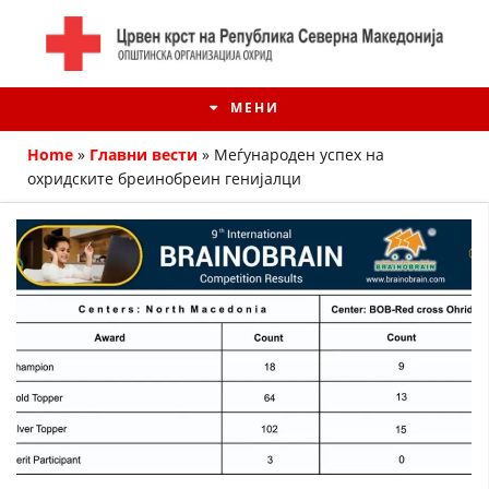
МЕНИ
Home
»
Главни вести
»
Меѓународен успех на
охридските бреинобреин генијалци
ИСТОРИЈАТ НА ЦКРМ
ИСТОРИЈАТ НА ДВИЖЕЊЕТО