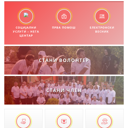
ПРИРАЧНИЦИ
СТРАТЕГИИ
СОЦИЈАЛНИ
ПРВА ПОМОШ
ЕЛЕКТРОНСКИ
УСЛУГИ – НЕГА
ВЕСНИК
ЦЕНТАР
ЕДУКАТИВНО ИНФОРМАТИВНИ МАТЕРИЈАЛИ
БРОШУРИ
СТАНИ ВОЛОНТЕР
ПОСТЕРИ
ПРЕЗЕНТАЦИИ
СТАНИ ЧЛЕН