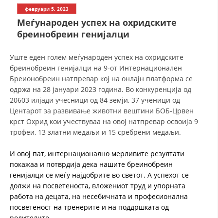
СТРУКТУРА НА ОРГАНИЗАЦИЈАТА
февруари 5, 2023
Меѓународен успех на охридските
КОНТАКТ ИНФОРМАЦИИ
бреинобреин генијалци
ЧЛЕНСТВО ВО ПРОФЕСИОНАЛНИ ТЕЛА
Уште еден голем меѓународен успех на охридските
бреинобреин генијалци на 9-от Интернационален
Бреионобреин натпревар кој на онлајн платформа се
ЗАКОН ЗА ЦКРМ
одржа на 28 јануари 2023 година. Во конкуренција од
20603 илјади учесници од 84 земји, 37 ученици од
СТАТУТ НА ЦКРМ
Центарот за развивање животни вештини БОБ-Црвен
крст Охрид кои учествуваа на овој натпревар освоија 9
трофеи, 13 златни медаљи и 15 сребрени медаљи.
И овој пат, интернационално мерливите резултати
ОРГАНИЗАЦИЈА И РАЗВОЈ
покажаа и потврдија дека нашите бреинобреин
генијалци се меѓу најдобрите во светот. А успехот се
РАКОВОДЕН ОДБОР
должи на посветеноста, вложениот труд и упорната
работа на децата, на несебичната и професионална
СОБРАНИЕ
посветеност на тренерите и на поддршката од
СТРУКТУРА И ОРГАНИЗАЦИОНА ПОСТАВЕНОСТ
родителите.