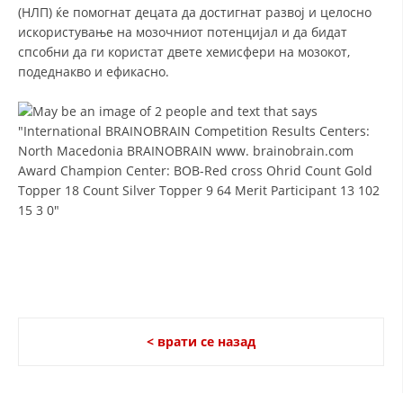
(НЛП) ќе помогнат децата да достигнат развој и целосно
искористување на мозочниот потенцијал и да бидат
ЗНАЧЕЊЕ НА СЛУЖБАТА ЗА БАРАЊЕ
спсобни да ги користат двете хемисфери на мозокот,
ФОРМУЛАРИ ЗА БАРАЊА
подеднакво и ефикасно.
ЗДРАВСТВЕНО ПРЕВЕНТИВНА ДЕЈНОСТ
ПРВА ПОМОШ
КРВОДАРИТЕЛСТВО
ИНФОРМАЦИИ ЗА БОЛЕСТИ
МЕНАЏМЕНТ НА ВОЛОНТЕРИ
ЗА НАС
< врати се назад
ДЕЈСТВУВАЊЕ