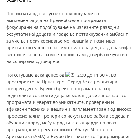
ДИСЕМИНАЦИЈА
Поттикнати од овој успех продолжуваме со
имплементација на Бреинобреин програмата
MЕЃУНАРОДНО ХУМАНИТАРНО ПРАВО
фокусирани на подобрување на излезните развојни
ПРОМОЦИЈА НА ХУМАНИ ВРЕДНОСТИ
резултати кај децата и градење поттикнувачки амбиент
за учење преку креирање мотивација и позитивен
УПОТРЕБА И ЗАШТИТА НА АМБЛЕМОТ
пристап кон учењето кој им помага на децата да развијат
вештини, знаења, компетенции, самодоверба и чувство
СОЦИЈАЛНО ХУМАНИТАРНА ДЕЈНОСТ
на социјална одговорност.
КАКО ДА ДОНИРАТЕ
Потсетуваме дека денес од
12:30 до 14:30 ч. во
ПОДГОТВЕНОСТ И ДЕЈСТВО ПРИ КАТАСТРОФИ
просториите на Црвен крст Охрид ќе се реализира
отворен ден за Бреинобреин програмата на кој
ТИМОВИ НА ООЦК ОХРИД
родителите со своите деца ќе можат да се запознаат со
програмата и уверат во уникатните, проверени и
ПРОЕКТИ – ПОДГОТВЕНОСТ И ДЕЈСТВУВАЊЕ ПРИ КАТАСТРОФИ
ефикасни техники и вештини имплементирани од високо
ОДНОСИ СО ЈАВНОСТ
професионални тренери со искуство во работа со деца и
обучени според меѓународните стандарди на оваа
ИСТРАЖУВАЊЕ НА ЈАВНО МИСЛЕЊЕ
програма, кои преку техниките Абакус Ментална
Аритметика (АМА) и Неуро Лингвистичко Програмирање
МЕЃУНАРОДНА СОРАБОТКА