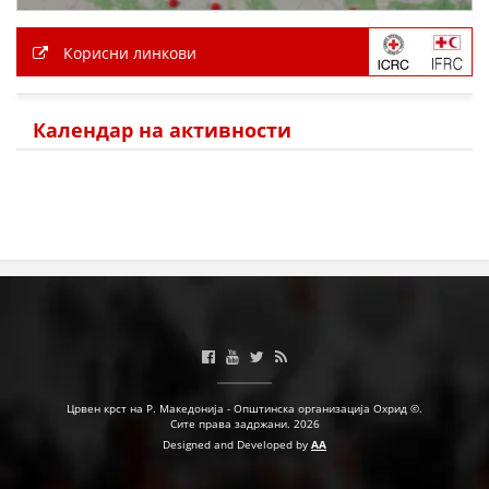
Корисни линкови
Календар на активности
Црвен крст на Р. Македонија - Општинска организација Охрид ©.
Сите права задржани. 2026
Designed and Developed by
AA