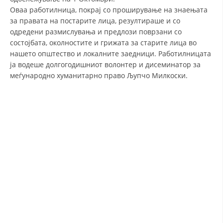
Оваа работилница, покрај со проширување на знаењата
ДИСЕМИНАЦИЈА
за правата на постарите лица, резултираше и со
одредени размислувања и предлози поврзани со
MЕЃУНАРОДНО ХУМАНИТАРНО ПРАВО
состојбата, околностите и грижата за старите лица во
ПРОМОЦИЈА НА ХУМАНИ ВРЕДНОСТИ
нашето општество и локалните заедници. Работилницата
ја водеше долгогодишниот волонтер и дисеминатор за
УПОТРЕБА И ЗАШТИТА НА АМБЛЕМОТ
меѓународно хуманитарно право Љупчо Милкоски.
СОЦИЈАЛНО ХУМАНИТАРНА ДЕЈНОСТ
КАКО ДА ДОНИРАТЕ
ПОДГОТВЕНОСТ И ДЕЈСТВО ПРИ КАТАСТРОФИ
ТИМОВИ НА ООЦК ОХРИД
ПРОЕКТИ – ПОДГОТВЕНОСТ И ДЕЈСТВУВАЊЕ ПРИ КАТАСТРОФИ
ОДНОСИ СО ЈАВНОСТ
ИСТРАЖУВАЊЕ НА ЈАВНО МИСЛЕЊЕ
МЕЃУНАРОДНА СОРАБОТКА