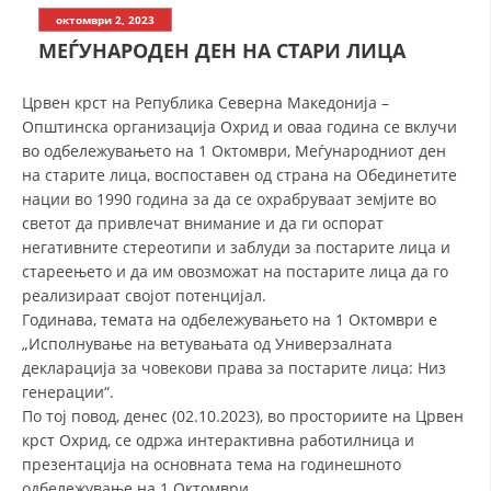
СТРУКТУРА НА ОРГАНИЗАЦИЈАТА
октомври 2, 2023
МЕЃУНАРОДЕН ДЕН НА СТАРИ ЛИЦА
КОНТАКТ ИНФОРМАЦИИ
ЧЛЕНСТВО ВО ПРОФЕСИОНАЛНИ ТЕЛА
Црвен крст на Република Северна Македонија –
Општинска организација Охрид и оваа година се вклучи
во одбележувањето на 1 Октомври, Меѓународниот ден
на старите лица, воспоставен од страна на Обединетите
ЗАКОН ЗА ЦКРМ
нации во 1990 година за да се охрабруваат земјите во
светот да привлечат внимание и да ги оспорат
СТАТУТ НА ЦКРМ
негативните стереотипи и заблуди за постарите лица и
стареењето и да им овозможат на постарите лица да го
реализираат својот потенцијал.
Годинава, темата на одбележувањето на 1 Октомври е
„Исполнување на ветувањата од Универзалната
ОРГАНИЗАЦИЈА И РАЗВОЈ
декларација за човекови права за постарите лица: Низ
генерации“.
РАКОВОДЕН ОДБОР
По тој повод, денес (02.10.2023), во просториите на Црвен
крст Охрид, се одржа интерактивна работилница и
СОБРАНИЕ
презентација на основната тема на годинешното
СТРУКТУРА И ОРГАНИЗАЦИОНА ПОСТАВЕНОСТ
одбележување на 1 Октомври.