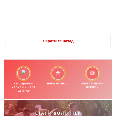
ЗНАЧЕЊЕ НА СЛУЖБАТА ЗА БАРАЊЕ
ФОРМУЛАРИ ЗА БАРАЊА
ЗДРАВСТВЕНО ПРЕВЕНТИВНА ДЕЈНОСТ
ПРВА ПОМОШ
< врати се назад
КРВОДАРИТЕЛСТВО
ИНФОРМАЦИИ ЗА БОЛЕСТИ
МЕНАЏМЕНТ НА ВОЛОНТЕРИ
СОЦИЈАЛНИ
ПРВА ПОМОШ
ЕЛЕКТРОНСКИ
УСЛУГИ – НЕГА
ВЕСНИК
ЗА НАС
ЦЕНТАР
ДЕЈСТВУВАЊЕ
СТАНИ ВОЛОНТЕР