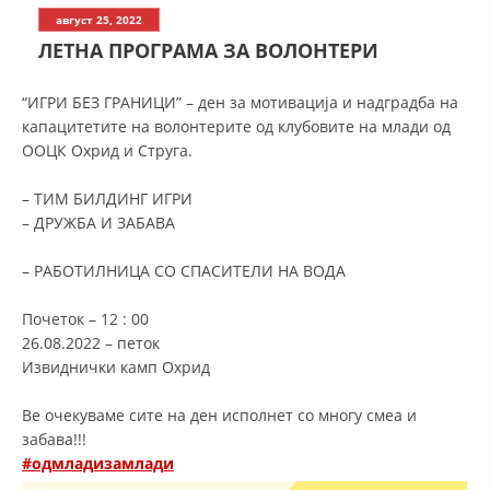
СТРУКТУРА НА ОРГАНИЗАЦИЈАТА
август 25, 2022
ЛЕТНА ПРОГРАМА ЗА ВОЛОНТЕРИ
КОНТАКТ ИНФОРМАЦИИ
ЧЛЕНСТВО ВО ПРОФЕСИОНАЛНИ ТЕЛА
“ИГРИ БЕЗ ГРАНИЦИ” – ден за мотивација и надградба на
капацитетите на волонтерите од клубовите на млади од
ООЦК Охрид и Струга.
ЗАКОН ЗА ЦКРМ
–
ТИМ БИЛДИНГ ИГРИ
–
ДРУЖБА И ЗАБАВА
СТАТУТ НА ЦКРМ
–
РАБОТИЛНИЦА СО СПАСИТЕЛИ НА ВОДА
Почеток – 12 : 00
26.08.2022 – петок
ОРГАНИЗАЦИЈА И РАЗВОЈ
Извиднички камп Охрид
РАКОВОДЕН ОДБОР
Ве очекуваме сите на ден исполнет со многу смеа и
забава!!!
СОБРАНИЕ
#одмладизамлади
СТРУКТУРА И ОРГАНИЗАЦИОНА ПОСТАВЕНОСТ