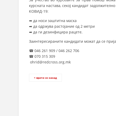
курсната настава, секој кандидат задолжително
КОВИД-19:
➡ да носи заштитна маска
➡ да одржува растојание од 2 метри
➡ да ги дезинфицира рацете.
Заинтересираните кандидати можат да се прија
☎ 046 261 909 / 046 262 706
☎ 070 315 309
ohrid@redcross.org.mk
< врати се назад