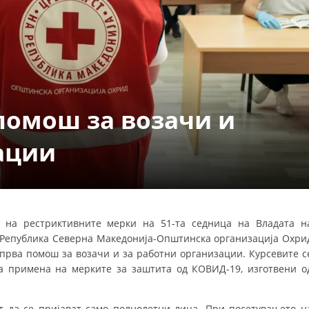
СТРУКТУРА НА ОРГАНИЗАЦИЈАТА
КОНТАКТ ИНФОРМАЦИИ
ЧЛЕНСТВО ВО ПРОФЕСИОНАЛНИ ТЕЛА
помош за возачи и
ЗАКОН ЗА ЦКРМ
СТАТУТ НА ЦКРМ
ации
е на рестриктивните мерки на 51-та седница на Владата н
ОРГАНИЗАЦИЈА И РАЗВОЈ
 Република Северна Македонија-Општинска организација Охри
 прва помош за возачи и за работни организации. Курсевите с
РАКОВОДЕН ОДБОР
за примена на мерките за заштита од КОВИД-19, изготвени о
СОБРАНИЕ
СТРУКТУРА И ОРГАНИЗАЦИОНА ПОСТАВЕНОСТ
т да се пријават само полнолетни лица. При посетувањето н