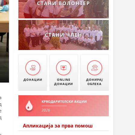
СТАНИ ВОЛОНТЕР
СТАНИ ЧЛЕН
ДОНАЦИИ
ONLINE
ДОНИРАЈ
ДОНАЦИИ
ОБЛЕКА
а
КРВОДАРИТЕЛСКИ АКЦИИ
д
2026
е
д
Апликација за прва помош
а