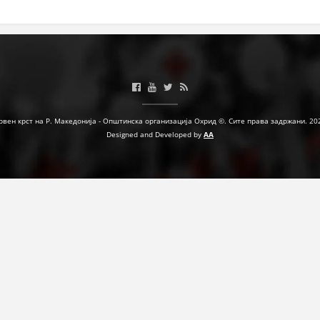
ЗНАЧЕЊЕ НА СЛУЖБАТА ЗА БАРАЊЕ
ФОРМУЛАРИ ЗА БАРАЊА
ЗДРАВСТВЕНО ПРЕВЕНТИВНА ДЕЈНОСТ
ПРВА ПОМОШ
рвен крст на Р. Македонија - Општинска организација Охрид ©. Сите права задржани. 20
КРВОДАРИТЕЛСТВО
Designed and Developed by
AA
ИНФОРМАЦИИ ЗА БОЛЕСТИ
МЕНАЏМЕНТ НА ВОЛОНТЕРИ
ЗА НАС
ДЕЈСТВУВАЊЕ