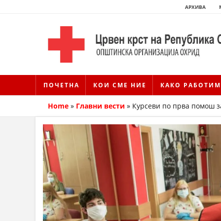
АРХИВА
ПОЧЕТНА
КОИ СМЕ НИЕ
КАКО РАБОТИМ
Home
»
Главни вести
»
Курсеви по прва помош з