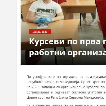
мај 23, 2020
Курсеви по прва 
работни организ
По усвојувањето на одлуките за намалувањ
Република Северна Македонија, Црвен крст на
на 23.05 започна со организирање курсеви по
организираат и одвиваат согласно упатства 
Црвен крст на Република Северна Македонија.
За учество во курсевите за прва помош можа