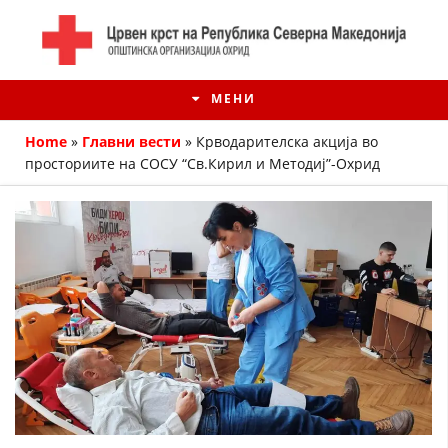
МЕНИ
Home
»
Главни вести
»
Крводарителска акција во
просториите на СОСУ “Св.Кирил и Методиј”-Охрид
ИСТОРИЈАТ НА ЦКРМ
ИСТОРИЈАТ НА ДВИЖЕЊЕТО