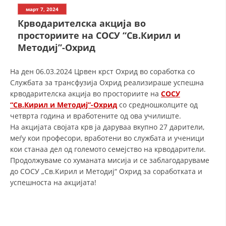
СТРУКТУРА НА ОРГАНИЗАЦИЈАТА
март 7, 2024
Крводарителска акција во
КОНТАКТ ИНФОРМАЦИИ
просториите на СОСУ “Св.Кирил и
ЧЛЕНСТВО ВО ПРОФЕСИОНАЛНИ ТЕЛА
Методиј”-Охрид
На ден 06.03.2024 Црвен крст Охрид во соработка со
Службата за трансфузија Охрид реализираше успешна
ЗАКОН ЗА ЦКРМ
крводарителска акција во просториите на
СОСУ
СТАТУТ НА ЦКРМ
“Св.Кирил и Методиј”-Охрид
со средношколците од
четврта година и вработените од ова училиште.
На акцијата својата крв ја даруваа вкупно 27 дарители,
меѓу кои професори, вработени во службата и ученици
кои станаа дел од големото семејство на крводарители.
Продолжуваме со хуманата мисија и се заблагодаруваме
ОРГАНИЗАЦИЈА И РАЗВОЈ
до СОСУ „Св.Кирил и Методиј“ Охрид за соработката и
успешноста на акцијата!
РАКОВОДЕН ОДБОР
СОБРАНИЕ
СТРУКТУРА И ОРГАНИЗАЦИОНА ПОСТАВЕНОСТ