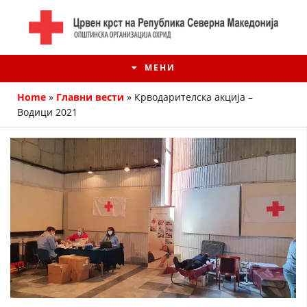
МЕНИ
Home
»
Главни вести
»
Крводарителска акција –
Водици 2021
ИСТОРИЈАТ НА ЦКРМ
ИСТОРИЈАТ НА ДВИЖЕЊЕТО