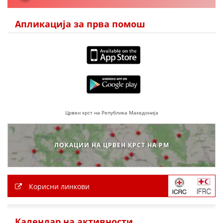
Апликација за прва помош
ПРИРАЧНИЦИ
СТРАТЕГИИ
ЕДУКАТИВНО ИНФОРМАТИВНИ МАТЕРИЈАЛИ
БРОШУРИ
ПОСТЕРИ
Црвен крст на Република Македонија
ПРЕЗЕНТАЦИИ
ЛОКАЦИИ НА ЦРВЕН КРСТ НА РМ
Корисни линкови
Календар на активности