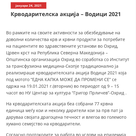
СТРУКТУРА НА ОРГАНИЗАЦИЈАТА
јануари 24, 2021
Крводарителска акција – Водици 2021
КОНТАКТ ИНФОРМАЦИИ
ЧЛЕНСТВО ВО ПРОФЕСИОНАЛНИ ТЕЛА
Во рамките на своите активности за обезбедување на
доволни количества крв и крвни продукти за потребите
на пациентите во здравствените установи во Охрид,
ЗАКОН ЗА ЦКРМ
Црвен крст на Република Северна Македонија –
Општинска организација Охрид во соработка со Институт
СТАТУТ НА ЦКРМ
за трансфузиона медицина-Скопје традиционално ја
реализираше крводарителската акција Водици 2021 која
под мотото “ЕДНА КАПКА МОЖЕ ДА ПРОМЕНИ СЕ” се
одржа на 19.01.2021 г.(вторник) во периодот од 9 – 15
часот во НУ Центар за култура “Григор Прличев”-Охрид .
ОРГАНИЗАЦИЈА И РАЗВОЈ
На крводарителската акција беа собрани 77 крвнa
единицa меѓу кои и неколку дарители кои за прв пат ја
РАКОВОДЕН ОДБОР
даруваа својата драгоцена течност и влегоа во големото
СОБРАНИЕ
хумано семејство на крводарители.
СТРУКТУРА И ОРГАНИЗАЦИОНА ПОСТАВЕНОСТ
Согласно протоколите за работа во услови на епидемија