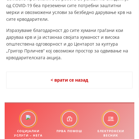
од COVID-19 беа преземени сите потребни заштитни
ДИСЕМИНАЦИЈА
мерки и овозможени услови за безбедно дарување крв на
сите крводарители.
MЕЃУНАРОДНО ХУМАНИТАРНО ПРАВО
Изразуваме благодарност до сите хумани граѓани кои
ПРОМОЦИЈА НА ХУМАНИ ВРЕДНОСТИ
даруваа крв и ја истакнаа својата хуманост и висока
УПОТРЕБА И ЗАШТИТА НА АМБЛЕМОТ
општествена одговорност и до Центарот за култура
„Григор Прличев“ кој овозможи простор за одвивање на
СОЦИЈАЛНО ХУМАНИТАРНА ДЕЈНОСТ
крводарителската акција.
КАКО ДА ДОНИРАТЕ
ПОДГОТВЕНОСТ И ДЕЈСТВО ПРИ КАТАСТРОФИ
< врати се назад
ТИМОВИ НА ООЦК ОХРИД
ПРОЕКТИ – ПОДГОТВЕНОСТ И ДЕЈСТВУВАЊЕ ПРИ КАТАСТРОФИ
ОДНОСИ СО ЈАВНОСТ
ИСТРАЖУВАЊЕ НА ЈАВНО МИСЛЕЊЕ
СОЦИЈАЛНИ
ПРВА ПОМОШ
ЕЛЕКТРОНСКИ
УСЛУГИ – НЕГА
ВЕСНИК
МЕЃУНАРОДНА СОРАБОТКА