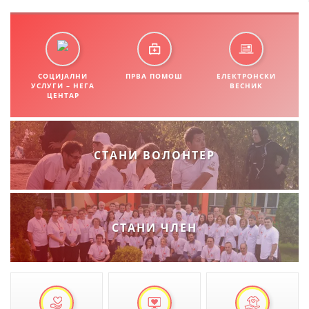
ДИСЕМИНАЦИЈА
MЕЃУНАРОДНО ХУМАНИТАРНО ПРАВО
ПРОМОЦИЈА НА ХУМАНИ ВРЕДНОСТИ
СОЦИЈАЛНИ
ПРВА ПОМОШ
ЕЛЕКТРОНСКИ
УСЛУГИ – НЕГА
ВЕСНИК
ЦЕНТАР
УПОТРЕБА И ЗАШТИТА НА АМБЛЕМОТ
СОЦИЈАЛНО ХУМАНИТАРНА ДЕЈНОСТ
КАКО ДА ДОНИРАТЕ
СТАНИ ВОЛОНТЕР
ПОДГОТВЕНОСТ И ДЕЈСТВО ПРИ КАТАСТРОФИ
ТИМОВИ НА ООЦК ОХРИД
СТАНИ ЧЛЕН
ПРОЕКТИ – ПОДГОТВЕНОСТ И ДЕЈСТВУВАЊЕ ПРИ КАТАСТРОФИ
ОДНОСИ СО ЈАВНОСТ
ИСТРАЖУВАЊЕ НА ЈАВНО МИСЛЕЊЕ
МЕЃУНАРОДНА СОРАБОТКА