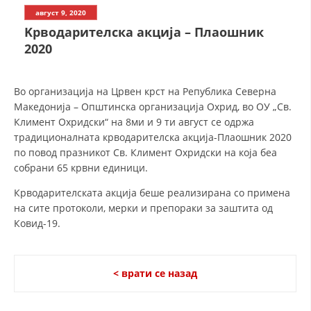
СТРУКТУРА НА ОРГАНИЗАЦИЈАТА
август 9, 2020
Kрводарителска акција – Плаошник
КОНТАКТ ИНФОРМАЦИИ
2020
ЧЛЕНСТВО ВО ПРОФЕСИОНАЛНИ ТЕЛА
Во организација на Црвен крст на Република Северна
Македонија – Општинска организација Охрид, во ОУ „Св.
ЗАКОН ЗА ЦКРМ
Климент Охридски“ на 8ми и 9 ти август се одржа
традиционалната крводарителска акција-Плаошник 2020
СТАТУТ НА ЦКРМ
по повод празникот Св. Климент Охридски на која беа
собрани 65 крвни единици.
Крводарителската акција беше реализирана со примена
на сите протоколи, мерки и препораки за заштита од
Ковид-19.
ОРГАНИЗАЦИЈА И РАЗВОЈ
РАКОВОДЕН ОДБОР
< врати се назад
СОБРАНИЕ
СТРУКТУРА И ОРГАНИЗАЦИОНА ПОСТАВЕНОСТ