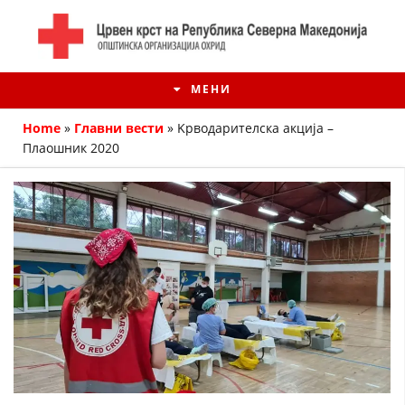
МЕНИ
Home
»
Главни вести
»
Kрводарителска акција –
Плаошник 2020
ИСТОРИЈАТ НА ЦКРМ
ИСТОРИЈАТ НА ДВИЖЕЊЕТО