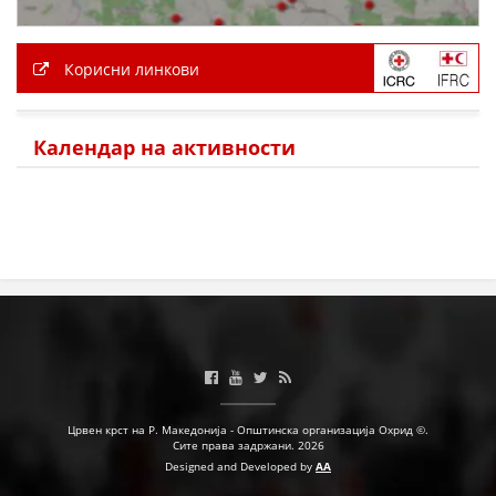
ПРИРАЧНИЦИ
Корисни линкови
СТРАТЕГИИ
Календар на активности
ЕДУКАТИВНО ИНФОРМАТИВНИ МАТЕРИЈАЛИ
БРОШУРИ
ПОСТЕРИ
ПРЕЗЕНТАЦИИ
Црвен крст на Р. Македонија - Општинска организација Охрид ©.
Сите права задржани. 2026
Designed and Developed by
AA