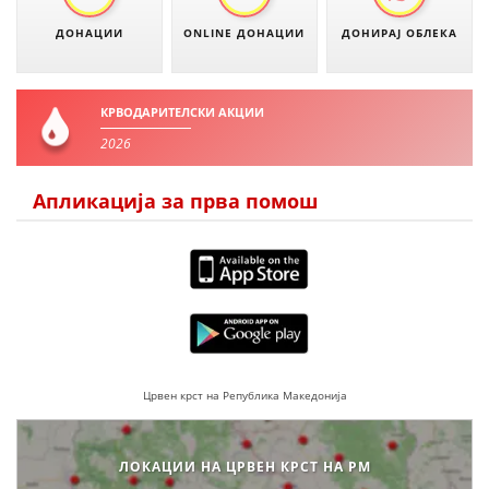
ДОНАЦИИ
ONLINE ДОНАЦИИ
ДОНИРАЈ ОБЛЕКА
ЗНАЧЕЊЕ НА СЛУЖБАТА ЗА БАРАЊЕ
ФОРМУЛАРИ ЗА БАРАЊА
КРВОДАРИТЕЛСКИ АКЦИИ
ЗДРАВСТВЕНО ПРЕВЕНТИВНА ДЕЈНОСТ
2026
ПРВА ПОМОШ
Апликација за прва помош
КРВОДАРИТЕЛСТВО
ИНФОРМАЦИИ ЗА БОЛЕСТИ
МЕНАЏМЕНТ НА ВОЛОНТЕРИ
ЗА НАС
Црвен крст на Република Македонија
ДЕЈСТВУВАЊЕ
ЛОКАЦИИ НА ЦРВЕН КРСТ НА РМ