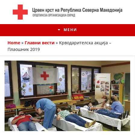
МЕНИ
Home
»
Главни вести
»
Kрводарителска акција –
Плаошник 2019
ИСТОРИЈАТ НА ЦКРМ
ИСТОРИЈАТ НА ДВИЖЕЊЕТО