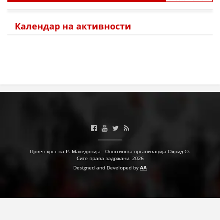
Календар на активности
ПРИРАЧНИЦИ
СТРАТЕГИИ
ЕДУКАТИВНО ИНФОРМАТИВНИ МАТЕРИЈАЛИ
БРОШУРИ
ПОСТЕРИ
ПРЕЗЕНТАЦИИ
Црвен крст на Р. Македонија - Општинска организација Охрид ©.
Сите права задржани. 2026
Designed and Developed by
AA