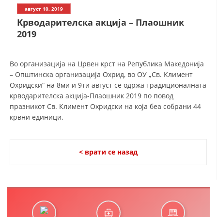
СТРУКТУРА НА ОРГАНИЗАЦИЈАТА
август 10, 2019
Kрводарителска акција – Плаошник
КОНТАКТ ИНФОРМАЦИИ
2019
ЧЛЕНСТВО ВО ПРОФЕСИОНАЛНИ ТЕЛА
Во организација на Црвен крст на Република Македонија
– Општинска организација Охрид, во ОУ „Св. Климент
ЗАКОН ЗА ЦКРМ
Охридски“ на 8ми и 9ти август се одржа традиционалната
крводарителска акција-Плаошник 2019 по повод
СТАТУТ НА ЦКРМ
празникот Св. Климент Охридски на која беа собрани 44
крвни единици.
< врати се назад
ОРГАНИЗАЦИЈА И РАЗВОЈ
РАКОВОДЕН ОДБОР
СОБРАНИЕ
СТРУКТУРА И ОРГАНИЗАЦИОНА ПОСТАВЕНОСТ