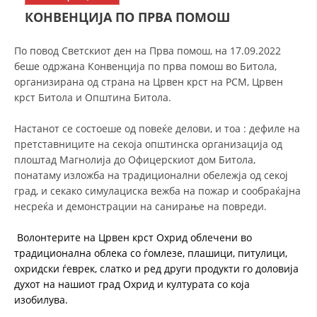
СТРУКТУРА НА ОРГАНИЗАЦИЈАТА
КОНВЕНЦИЈА ПО ПРВА ПОМОШ
КОНТАКТ ИНФОРМАЦИИ
По повод Светскиот ден на Прва помош, на 17.09.2022
ЧЛЕНСТВО ВО ПРОФЕСИОНАЛНИ ТЕЛА
беше одржана Конвенција по прва помош во Битола,
организирана од страна на Црвен крст на РСМ, Црвен
крст Битола и Општина Битола.
ЗАКОН ЗА ЦКРМ
Настанот се состоеше од повеќе делови, и тоа : дефиле на
претставниците на секоја општинска организација од
СТАТУТ НА ЦКРМ
плоштад Магнолија до Офицерскиот дом Битола,
понатаму изложба на традиционални обележја од секој
град, и секако симулациска вежба на пожар и сообраќајна
несреќа и демонстрации на санирање на повреди.
ОРГАНИЗАЦИЈА И РАЗВОЈ
Волонтерите на Црвен крст Охрид облечени во
традиционална облека со ѓомлезе, плашици, питулици,
РАКОВОДЕН ОДБОР
охридски ѓеврек, слатко и ред други продукти го доловија
духот на нашиот град Охрид и културата со која
СОБРАНИЕ
изобилува.
СТРУКТУРА И ОРГАНИЗАЦИОНА ПОСТАВЕНОСТ