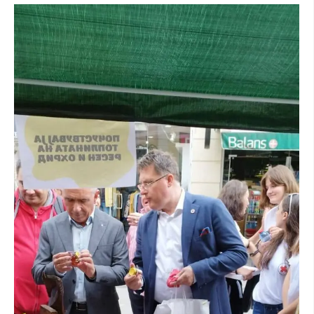
ЗНАЧЕЊЕ НА СЛУЖБАТА ЗА БАРАЊЕ
ФОРМУЛАРИ ЗА БАРАЊА
ЗДРАВСТВЕНО ПРЕВЕНТИВНА ДЕЈНОСТ
ПРВА ПОМОШ
КРВОДАРИТЕЛСТВО
ИНФОРМАЦИИ ЗА БОЛЕСТИ
МЕНАЏМЕНТ НА ВОЛОНТЕРИ
ЗА НАС
ДЕЈСТВУВАЊЕ