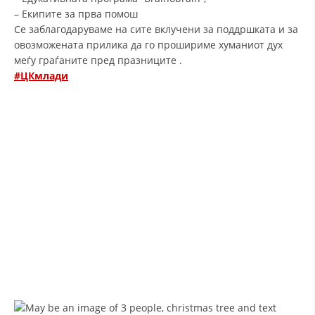
– Екипите за прва помош
ДИСЕМИНАЦИЈА
Се заблагодаруваме на сите вклучени за поддршката и за
овозможената прилика да го прошириме хуманиот дух
MЕЃУНАРОДНО ХУМАНИТАРНО ПРАВО
меѓу граѓаните пред празниците .
ПРОМОЦИЈА НА ХУМАНИ ВРЕДНОСТИ
#ЦКмлади
УПОТРЕБА И ЗАШТИТА НА АМБЛЕМОТ
СОЦИЈАЛНО ХУМАНИТАРНА ДЕЈНОСТ
КАКО ДА ДОНИРАТЕ
ПОДГОТВЕНОСТ И ДЕЈСТВО ПРИ КАТАСТРОФИ
ТИМОВИ НА ООЦК ОХРИД
ПРОЕКТИ – ПОДГОТВЕНОСТ И ДЕЈСТВУВАЊЕ ПРИ КАТАСТРОФИ
ОДНОСИ СО ЈАВНОСТ
ИСТРАЖУВАЊЕ НА ЈАВНО МИСЛЕЊЕ
МЕЃУНАРОДНА СОРАБОТКА