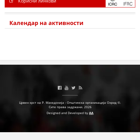
Корисни линкови
Календар на активности
Црвен крст на Р. Македонија - Општинска организација Охрид ©.
Сите права задржани. 2026
Designed and Developed by
AA