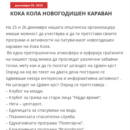
СТРУКТУРА НА ОРГАНИЗАЦИЈАТА
декември 29, 2023
КОКА КОЛА НОВОГОДИШЕН КАРАВАН
КОНТАКТ ИНФОРМАЦИИ
ЧЛЕНСТВО ВО ПРОФЕСИОНАЛНИ ТЕЛА
На 25 и 26 декември нашата општинска организација
имаше можност да учествува и да ги претстави своите
програми и активности на патувачкиот новогодишен
караван на Кока Кола.
ЗАКОН ЗА ЦКРМ
Во една претпразнична атмосфера и еуфорија граѓаните
на нашиот град можеа да проследат различни забавни
СТАТУТ НА ЦКРМ
точки, меѓу кои и да го посетат штандот на Црвен крст
Охрид на кој во текот на двата дена постојано се
одвиваше некоја интересна и информативна активност .
На штандот на Црвен крст Охрид се претставија :
– Клубот на млади,
ОРГАНИЗАЦИЈА И РАЗВОЈ
– Клубот за грижа на стари лица “Најди време”,
– Нега – центарот,
РАКОВОДЕН ОДБОР
– Единицата за спасување на вода,
– Планинската спасителна служба,
СОБРАНИЕ
– Едукативната програма “Полетарче”,
СТРУКТУРА И ОРГАНИЗАЦИОНА ПОСТАВЕНОСТ
– Едукативната програма “Brainobrain”,