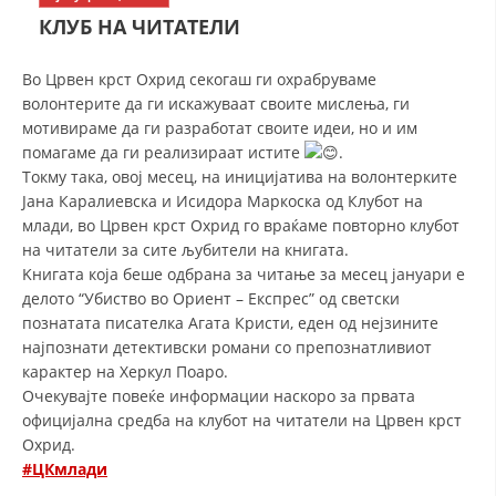
СТРУКТУРА НА ОРГАНИЗАЦИЈАТА
КЛУБ НА ЧИТАТЕЛИ
КОНТАКТ ИНФОРМАЦИИ
Во Црвен крст Охрид секогаш ги охрабруваме
ЧЛЕНСТВО ВО ПРОФЕСИОНАЛНИ ТЕЛА
волонтерите да ги искажуваат своите мислења, ги
мотивираме да ги разработат своите идеи, но и им
помагаме да ги реализираат истите
.
Токму така, овој месец, на иницијатива на волонтерките
ЗАКОН ЗА ЦКРМ
Јана Каралиевска и Исидора Маркоска од Клубот на
млади, во Црвен крст Охрид го враќаме повторно клубот
СТАТУТ НА ЦКРМ
на читатели за сите љубители на книгата.
K
нигата која беше одбрана за читање за месец јануари е
делото “Убиство во Ориент – Експрес” од светски
познатата писателка Агата Кристи, еден од нејзините
најпознати детективски романи со препознатливиот
ОРГАНИЗАЦИЈА И РАЗВОЈ
карактер на Херкул Поаро.
Очекувајте повеќе информации наскоро за првата
РАКОВОДЕН ОДБОР
официјална средба на клубот на читатели на Црвен крст
Охрид.
СОБРАНИЕ
#ЦКмлади
СТРУКТУРА И ОРГАНИЗАЦИОНА ПОСТАВЕНОСТ