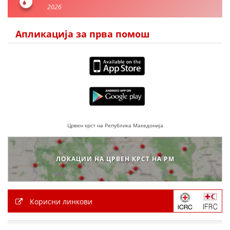
2026
ПРИРАЧНИЦИ
Апликација за прва помош
СТРАТЕГИИ
ЕДУКАТИВНО ИНФОРМАТИВНИ МАТЕРИЈАЛИ
БРОШУРИ
ПОСТЕРИ
Црвен крст на Република Македонија
ПРЕЗЕНТАЦИИ
ЛОКАЦИИ НА ЦРВЕН КРСТ НА РМ
Корисни линкови