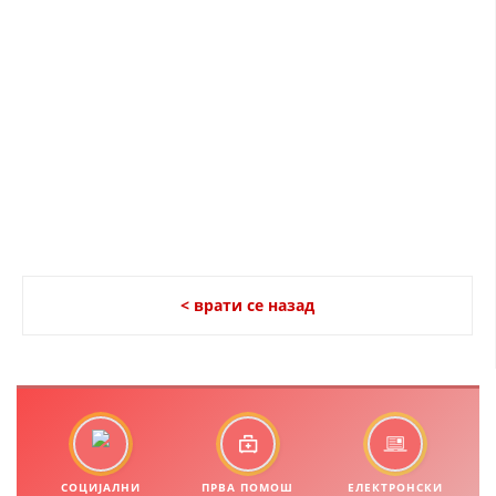
ДИСЕМИНАЦИЈА
MЕЃУНАРОДНО ХУМАНИТАРНО ПРАВО
ПРОМОЦИЈА НА ХУМАНИ ВРЕДНОСТИ
УПОТРЕБА И ЗАШТИТА НА АМБЛЕМОТ
СОЦИЈАЛНО ХУМАНИТАРНА ДЕЈНОСТ
КАКО ДА ДОНИРАТЕ
ПОДГОТВЕНОСТ И ДЕЈСТВО ПРИ КАТАСТРОФИ
< врати се назад
ТИМОВИ НА ООЦК ОХРИД
ПРОЕКТИ – ПОДГОТВЕНОСТ И ДЕЈСТВУВАЊЕ ПРИ КАТАСТРОФИ
ОДНОСИ СО ЈАВНОСТ
ИСТРАЖУВАЊЕ НА ЈАВНО МИСЛЕЊЕ
СОЦИЈАЛНИ
ПРВА ПОМОШ
ЕЛЕКТРОНСКИ
МЕЃУНАРОДНА СОРАБОТКА